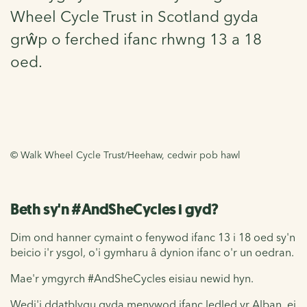
Wheel Cycle Trust in Scotland gyda
grŵp o ferched ifanc rhwng 13 a 18
oed.
© Walk Wheel Cycle Trust/Heehaw, cedwir pob hawl
Beth sy'n #AndSheCycles i gyd?
Dim ond hanner cymaint o fenywod ifanc 13 i 18 oed sy'n
beicio i'r ysgol, o'i gymharu â dynion ifanc o'r un oedran.
Mae'r ymgyrch #AndSheCycles eisiau newid hyn.
Wedi'i ddatblygu gyda menywod ifanc ledled yr Alban, ei