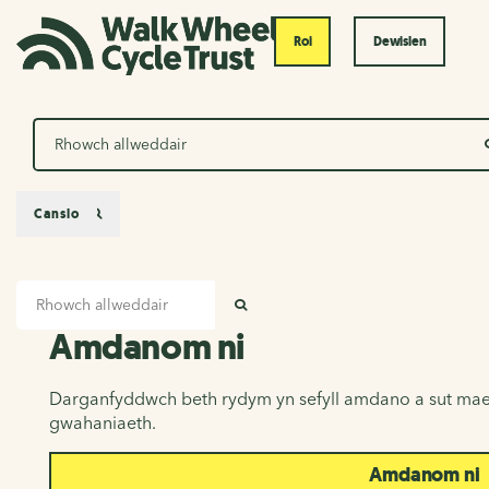
Roi
Dewislen
Chwilio
Canslo
Mewnbwn chwilio
Amdanom ni
CHWILIO
Amdanom ni
Darganfyddwch beth rydym yn sefyll amdano a sut mae
gwahaniaeth.
Amdanom ni