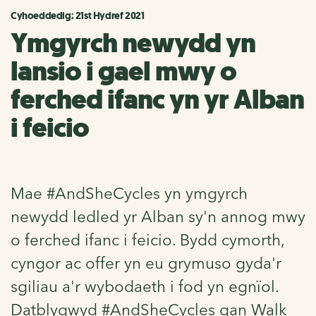
Cyhoeddedig: 21st Hydref 2021
Ymgyrch newydd yn
lansio i gael mwy o
ferched ifanc yn yr Alban
i feicio
Mae #AndSheCycles yn ymgyrch
newydd ledled yr Alban sy'n annog mwy
o ferched ifanc i feicio. Bydd cymorth,
cyngor ac offer yn eu grymuso gyda'r
sgiliau a'r wybodaeth i fod yn egnïol.
Datblygwyd #AndSheCycles gan Walk