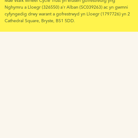
Mae Walk Wheel Cycle Trust yn elusen gofrestredig yng
Nghymru a Lloegr (326550) a'r Alban (SC039263) ac yn gwmni
cyfyngedig drwy warant a gofrestrwyd yn Lloegr (1797726) yn 2
Cathedral Square, Bryste, BS1 5DD.