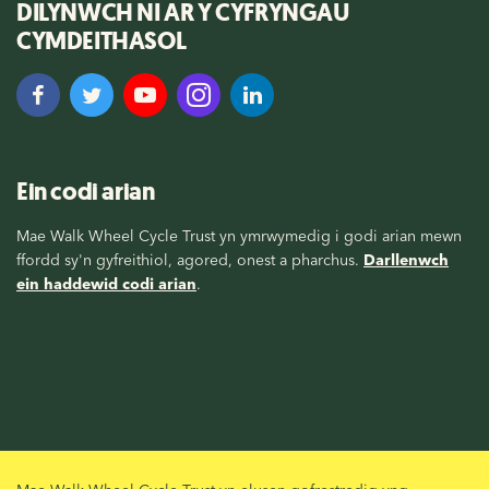
DILYNWCH NI AR Y CYFRYNGAU
CYMDEITHASOL
Ein codi arian
Mae Walk Wheel Cycle Trust yn ymrwymedig i godi arian mewn
ffordd sy'n gyfreithiol, agored, onest a pharchus.
Darllenwch
ein haddewid codi arian
.