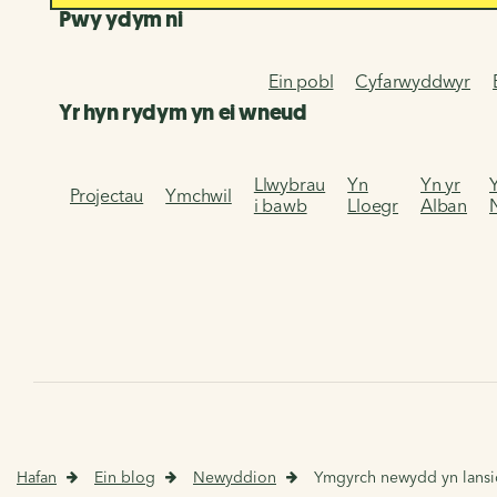
Pwy ydym ni
Ein pobl
Cyfarwyddwyr
Yr hyn rydym yn ei wneud
Llwybrau
Yn
Yn yr
Projectau
Ymchwil
i bawb
Lloegr
Alban
Hafan
Ein blog
Newyddion
Ymgyrch newydd yn lansio 