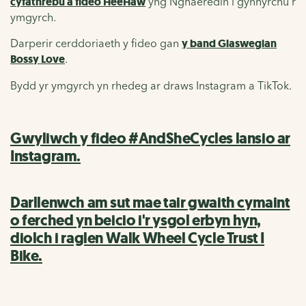
cyfathrebu a fideo HeeHaw
yng Nghaeredin i gynhyrchu'r
ymgyrch.
Darperir cerddoriaeth y fideo gan
y band Glaswegian
Bossy Love
.
Bydd yr ymgyrch yn rhedeg ar draws Instagram a TikTok.
Gwyliwch y fideo #AndSheCycles lansio ar
Instagram.
Darllenwch am sut mae tair gwaith cymaint
o ferched yn beicio i'r ysgol erbyn hyn,
diolch i raglen Walk Wheel Cycle Trust I
Bike.