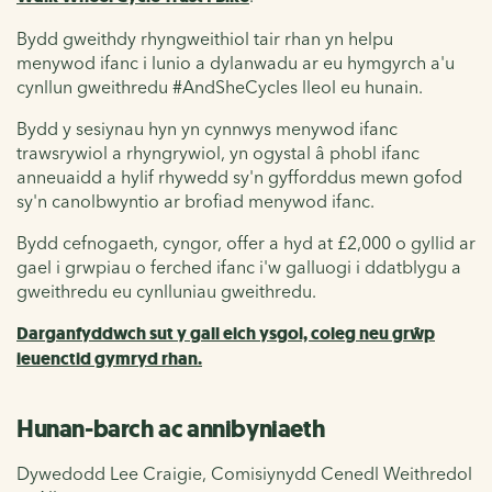
Bydd gweithdy rhyngweithiol tair rhan yn helpu
menywod ifanc i lunio a dylanwadu ar eu hymgyrch a'u
cynllun gweithredu #AndSheCycles lleol eu hunain.
Bydd y sesiynau hyn yn cynnwys menywod ifanc
trawsrywiol a rhyngrywiol, yn ogystal â phobl ifanc
anneuaidd a hylif rhywedd sy'n gyfforddus mewn gofod
sy'n canolbwyntio ar brofiad menywod ifanc.
Bydd cefnogaeth, cyngor, offer a hyd at £2,000 o gyllid ar
gael i grwpiau o ferched ifanc i'w galluogi i ddatblygu a
gweithredu eu cynlluniau gweithredu.
Darganfyddwch sut y gall eich ysgol, coleg neu grŵp
ieuenctid gymryd rhan.
Hunan-barch ac annibyniaeth
Dywedodd Lee Craigie, Comisiynydd Cenedl Weithredol