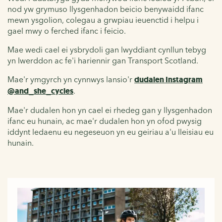
nod yw grymuso llysgenhadon beicio benywaidd ifanc
mewn ysgolion, colegau a grwpiau ieuenctid i helpu i
gael mwy o ferched ifanc i feicio.
Mae wedi cael ei ysbrydoli gan lwyddiant cynllun tebyg
yn Iwerddon ac fe'i hariennir gan Transport Scotland.
Mae'r ymgyrch yn cynnwys lansio'r
dudalen Instagram
@and_she_cycles
.
Mae'r dudalen hon yn cael ei rhedeg gan y llysgenhadon
ifanc eu hunain, ac mae'r dudalen hon yn ofod pwysig
iddynt ledaenu eu negeseuon yn eu geiriau a'u lleisiau eu
hunain.