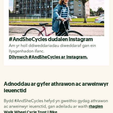
#AndSheCycles dudalen Instagram
Am yr holl ddiweddariadau diweddaraf gan ein
llysgenhadon ifanc.
Dilynwch #AndSheCycles ar Instagram.
Adnoddau ar gyfer athrawon ac arweinwyr
ieuenctid
Bydd #AndSheCycles hefyd yn gweithio gydag athrawon
ac arweinwyr ieuenctid, gan adeiladu ar waith
rhaglen
Walk Wheel Cycle Trust I Bike
.