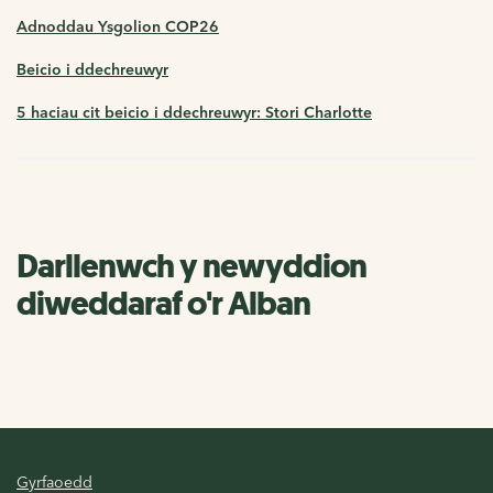
Adnoddau Ysgolion COP26
Beicio i ddechreuwyr
5 haciau cit beicio i ddechreuwyr: Stori Charlotte
Darllenwch y newyddion
diweddaraf o'r Alban
Gyrfaoedd