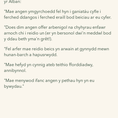
yr Alban:
"Mae angen ymgyrchoedd fel hyn i ganiatáu cyfle i
ferched ddangos i ferched eraill bod beiciau ar eu cyfer.
"Does dim angen offer arbenigol na chyhyrau enfawr
arnoch chi i reidio un (er yn bersonol dwi'n meddwl bod
y ddau beth yma'n grêt!).
"Fel arfer mae reidio beics yn arwain at gynnydd mewn
hunan-barch a hapusrwydd.
"Mae hefyd yn cynnig ateb teithio fforddiadwy,
annibynnol.
"Mae menywod ifanc angen y pethau hyn yn eu
bywydau."