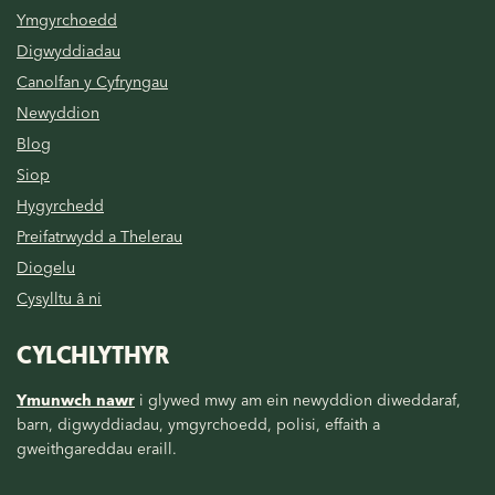
Ymgyrchoedd
Digwyddiadau
Canolfan y Cyfryngau
Newyddion
Blog
Siop
Hygyrchedd
Preifatrwydd a Thelerau
Diogelu
Cysylltu â ni
CYLCHLYTHYR
Ymunwch nawr
i glywed mwy am ein newyddion diweddaraf,
barn, digwyddiadau, ymgyrchoedd, polisi, effaith a
gweithgareddau eraill.