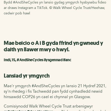
Bydd #AndSheCycles yn lansio gydag ymgyrch hysbysebu fideo
ar draws Instagram a TikTok. © Walk Wheel Cycle Trust/Heehaw,
cedwir pob hawl
Mae beicio o A i B gyda ffrind yn gwneud y
daith yn llawer mwy o hwyl.
Indi, 15, #AndSheCycles llysgennad ifanc
Lansiad yr ymgyrch
Mae'r ymgyrch #AndSheCycles yn lansio 21 Hydref 2021,
sy'n rhedeg i fis Tachwedd pan fydd cynhadledd newid
hinsawdd COP26 yn cael ei chynnal yn Glasgow.
Comisiynodd Walk Wheel Cycle Trust arbenigwyr