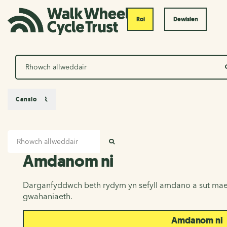
Roi
Dewislen
Chwilio
Canslo
Mewnbwn chwilio
Amdanom ni
CHWILIO
Amdanom ni
Darganfyddwch beth rydym yn sefyll amdano a sut mae
gwahaniaeth.
Amdanom ni