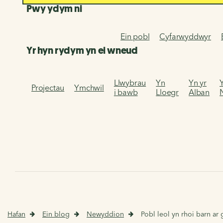
Pwy ydym ni
Ein pobl
Cyfarwyddwyr
Yr hyn rydym yn ei wneud
Llwybrau
Yn
Yn yr
Projectau
Ymchwil
i bawb
Lloegr
Alban
Hafan
Ein blog
Newyddion
Pobl leol yn rhoi barn ar