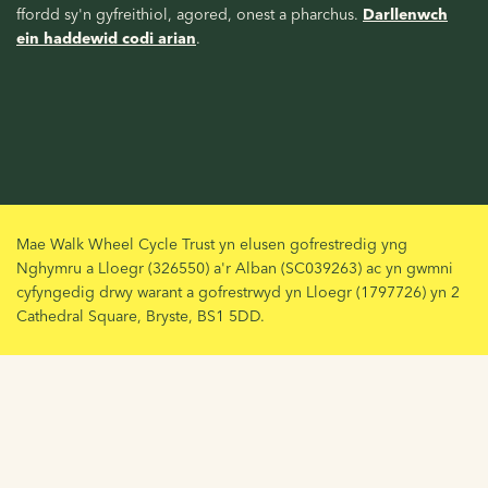
ffordd sy'n gyfreithiol, agored, onest a pharchus.
Darllenwch
ein haddewid codi arian
.
Mae Walk Wheel Cycle Trust yn elusen gofrestredig yng
Nghymru a Lloegr (326550) a'r Alban (SC039263) ac yn gwmni
cyfyngedig drwy warant a gofrestrwyd yn Lloegr (1797726) yn 2
Cathedral Square, Bryste, BS1 5DD.