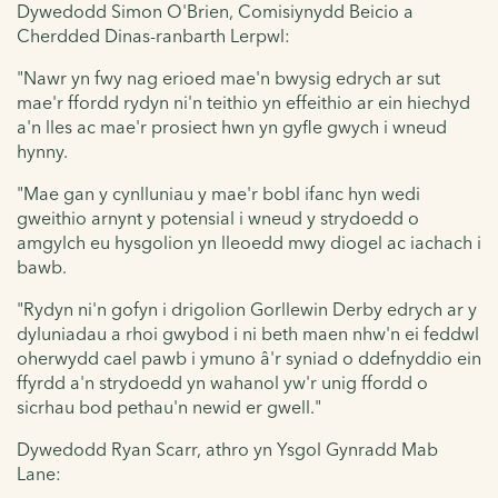
Dywedodd Simon O'Brien, Comisiynydd Beicio a
Cherdded Dinas-ranbarth Lerpwl:
"Nawr yn fwy nag erioed mae'n bwysig edrych ar sut
mae'r ffordd rydyn ni'n teithio yn effeithio ar ein hiechyd
a'n lles ac mae'r prosiect hwn yn gyfle gwych i wneud
hynny.
"Mae gan y cynlluniau y mae'r bobl ifanc hyn wedi
gweithio arnynt y potensial i wneud y strydoedd o
amgylch eu hysgolion yn lleoedd mwy diogel ac iachach i
bawb.
"Rydyn ni'n gofyn i drigolion Gorllewin Derby edrych ar y
dyluniadau a rhoi gwybod i ni beth maen nhw'n ei feddwl
oherwydd cael pawb i ymuno â'r syniad o ddefnyddio ein
ffyrdd a'n strydoedd yn wahanol yw'r unig ffordd o
sicrhau bod pethau'n newid er gwell."
Dywedodd Ryan Scarr, athro yn Ysgol Gynradd Mab
Lane: