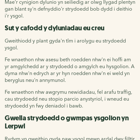
Mae'r cynigion dylunio yn seiliedig ar olwg llygad plentyn
gan blant sy'n defnyddio'r strydoedd bob dydd i deithio
i'r ysgol.
Sut y cafodd y dyluniadau eu creu
Gweithiodd y plant gyda'n tîm i arolygu eu strydoedd
ysgol.
Fe wnaethon nhw asesu beth roedden nhw'n ei hoffi am
yr amgylchedd ar y strydoedd o amgylch eu hysgolion. A
dyma nhw'n edrych ar yr hyn roedden nhw'n ei weld yn
beryglus neu'n annymunol.
Fe wnaethon nhw awgrymu newidiadau, fel arafu traffig,
cau strydoedd neu stopio parcio anystyriol, i wneud eu
strydoedd yn fwy deniadol i bawb.
Gwella strydoedd o gwmpas ysgolion yn
Lerpwl
Rydym yn gweithio gyda naw ysgol mewn ardal dwy filltir