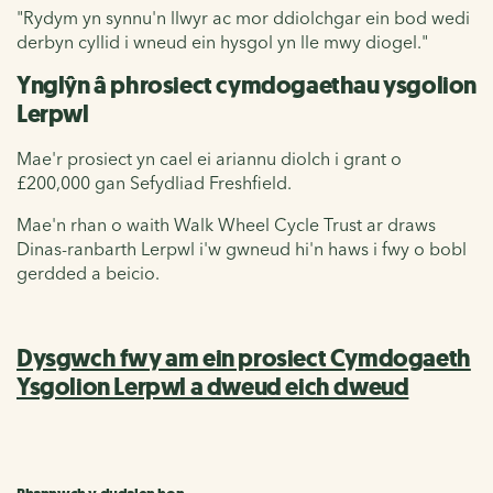
"Rydym yn synnu'n llwyr ac mor ddiolchgar ein bod wedi
derbyn cyllid i wneud ein hysgol yn lle mwy diogel."
Ynglŷn â phrosiect cymdogaethau ysgolion
Lerpwl
Mae'r prosiect yn cael ei ariannu diolch i grant o
£200,000 gan Sefydliad Freshfield.
Mae'n rhan o waith Walk Wheel Cycle Trust ar draws
Dinas-ranbarth Lerpwl i'w gwneud hi'n haws i fwy o bobl
gerdded a beicio.
Dysgwch fwy am ein prosiect Cymdogaeth
Ysgolion Lerpwl a dweud eich dweud