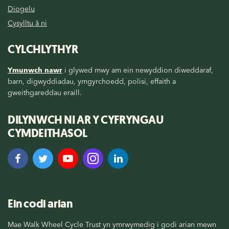
Diogelu
Cysylltu â ni
CYLCHLYTHYR
Ymunwch nawr
i glywed mwy am ein newyddion diweddaraf,
barn, digwyddiadau, ymgyrchoedd, polisi, effaith a
gweithgareddau eraill.
DILYNWCH NI AR Y CYFRYNGAU
CYMDEITHASOL
Ein codi arian
Mae Walk Wheel Cycle Trust yn ymrwymedig i godi arian mewn