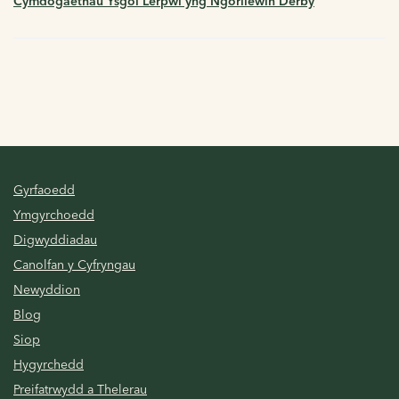
Cymdogaethau Ysgol Lerpwl yng Ngorllewin Derby
Gyrfaoedd
Ymgyrchoedd
Digwyddiadau
Canolfan y Cyfryngau
Newyddion
Blog
Siop
Hygyrchedd
Preifatrwydd a Thelerau