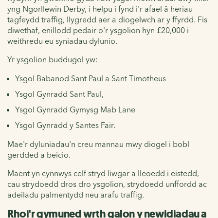
yng Ngorllewin Derby, i helpu i fynd i'r afael â heriau
tagfeydd traffig, llygredd aer a diogelwch ar y ffyrdd. Fis
diwethaf, enillodd pedair o'r ysgolion hyn £20,000 i
weithredu eu syniadau dylunio.
Yr ysgolion buddugol yw:
Ysgol Babanod Sant Paul a Sant Timotheus
Ysgol Gynradd Sant Paul,
Ysgol Gynradd Gymysg Mab Lane
Ysgol Gynradd y Santes Fair.
Mae'r dyluniadau'n creu mannau mwy diogel i bobl
gerdded a beicio.
Maent yn cynnwys celf stryd liwgar a lleoedd i eistedd,
cau strydoedd dros dro ysgolion, strydoedd unffordd ac
adeiladu palmentydd neu arafu traffig.
Rhoi'r gymuned wrth galon y newidiadau a