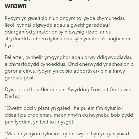
wnawn
Rydym yn gweithio'n uniongyrchol gyda chymunedau
lleol, cynnal digwyddiadau a gweithgareddau i
ddarganfod y materion sy'n bwysig i bobl ar eu
strydoedd a chreu dyluniadau sy'n ymateb i'r anghenion
hyn.
Fel arfer, cynhelir ymgynghoriadau drwy ddigwyddiadau
a chyfarfodydd cyhoeddus. Ond oherwydd yr achosion o
goronafeirws, rydym yn ceisio adborth ar-lein a thrwy
gardiau post.
Dywedodd Lou Henderson, Swyddog Prosiect Gorllewin
Derby:
"Gweithiodd y plant yn galed i helpu ein tîm dylunio i
ddeall pa broblemau maen nhw'n eu hwynebu bob dydd
pan fyddant yn teithio i'r ysgol.
"Mae'r cynigion dylunio stryd newydd hyn yn ganlyniad