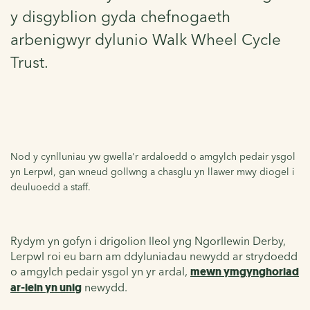
y disgyblion gyda chefnogaeth
arbenigwyr dylunio Walk Wheel Cycle
Trust.
Nod y cynlluniau yw gwella'r ardaloedd o amgylch pedair ysgol
yn Lerpwl, gan wneud gollwng a chasglu yn llawer mwy diogel i
deuluoedd a staff.
Rydym yn gofyn i drigolion lleol yng Ngorllewin Derby,
Lerpwl roi eu barn am ddyluniadau newydd ar strydoedd
o amgylch pedair ysgol yn yr ardal,
mewn ymgynghoriad
ar-lein yn unig
newydd.