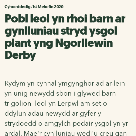
Cyhoeddedig: 1st Mehefin 2020
Pobl leol yn rhoi barn ar
gynlluniau stryd ysgol
plant yng Ngorllewin
Derby
Rydym yn cynnal ymgynghoriad ar-lein
yn unig newydd sbon i glywed barn
trigolion lleol yn Lerpwl am set o
ddyluniadau newydd ar gyfer y
strydoedd o amgylch pedair ysgol yn yr
ardal. Mae'r cynlluniau wedi'u creu gan