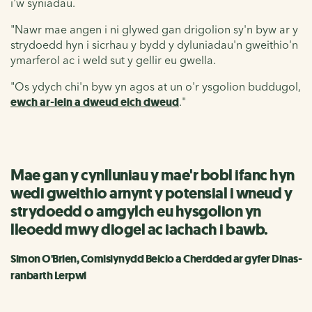
i'w syniadau.
"Nawr mae angen i ni glywed gan drigolion sy'n byw ar y
strydoedd hyn i sicrhau y bydd y dyluniadau'n gweithio'n
ymarferol ac i weld sut y gellir eu gwella.
"Os ydych chi'n byw yn agos at un o'r ysgolion buddugol,
ewch ar-lein a dweud eich dweud
."
Mae gan y cynlluniau y mae'r bobl ifanc hyn
wedi gweithio arnynt y potensial i wneud y
strydoedd o amgylch eu hysgolion yn
lleoedd mwy diogel ac iachach i bawb.
Simon O'Brien, Comisiynydd Beicio a Cherdded ar gyfer Dinas-
ranbarth Lerpwl