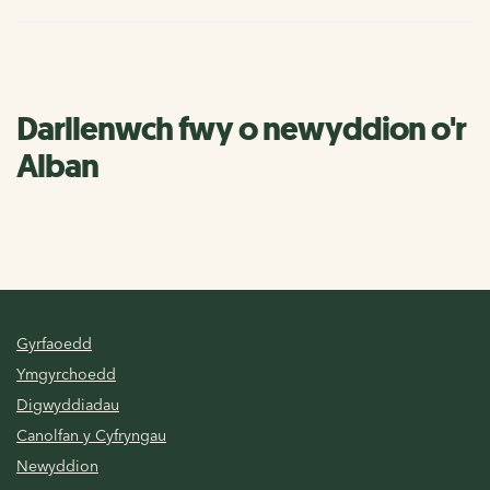
Darllenwch fwy o newyddion o'r
Alban
Gyrfaoedd
Ymgyrchoedd
Digwyddiadau
Canolfan y Cyfryngau
Newyddion