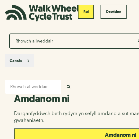
Roi
Dewislen
Chwilio
Canslo
Mewnbwn chwilio
Amdanom ni
CHWILIO
Amdanom ni
Darganfyddwch beth rydym yn sefyll amdano a sut mae
gwahaniaeth.
Amdanom ni