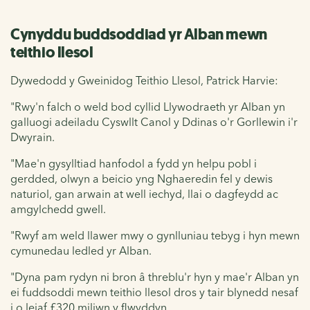
Cynyddu buddsoddiad yr Alban mewn
teithio llesol
Dywedodd y Gweinidog Teithio Llesol, Patrick Harvie:
"Rwy'n falch o weld bod cyllid Llywodraeth yr Alban yn
galluogi adeiladu Cyswllt Canol y Ddinas o'r Gorllewin i'r
Dwyrain.
"Mae'n gysylltiad hanfodol a fydd yn helpu pobl i
gerdded, olwyn a beicio yng Nghaeredin fel y dewis
naturiol, gan arwain at well iechyd, llai o dagfeydd ac
amgylchedd gwell.
"Rwyf am weld llawer mwy o gynlluniau tebyg i hyn mewn
cymunedau ledled yr Alban.
"Dyna pam rydyn ni bron â threblu'r hyn y mae'r Alban yn
ei fuddsoddi mewn teithio llesol dros y tair blynedd nesaf
i o leiaf £320 miliwn y flwyddyn.