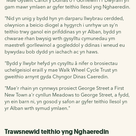
"Mae Gyswllt Canol y Ddinas o'r Gorllewin i'r Dwyrain yn
gam mawr ymlaen ar gyfer teithio llesol yng Nghaeredin.
"Nid yn unig y bydd hyn yn darparu llwybrau cerdded,
olwynion a beicio diogel a hygyrch i unrhyw un sy'n
teithio trwy ganol ein prifddinas yn yr Alban, bydd yn
chwarae rhan bwysig wrth gysylltu cymunedau ym
maestrefi gorllewinol a gogleddol y ddinas i wneud eu
bywydau bob dydd yn iachach ac yn haws.
"Bydd y llwybr hefyd yn cysylltu â nifer o brosiectau
uchelgeisiol eraill y mae Walk Wheel Cycle Trust yn
gweithio arnynt gyda Chyngor Dinas Caeredin.
"Mae'r rhain yn cynnwys prosiect George Street a First
New Town a'r cynllun Meadows to George Street, a fydd,
yn ein barn ni, yn gosod y safon ar gyfer teithio llesol yn
yr Alban wrth symud ymlaen."
Trawsnewid teithio yng Nghaeredin