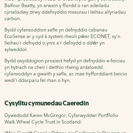
Balfour Beatty, yn arwain y ffordd o ran adeiladu
cynaliadwy drwy ddefnyddio mesurau i leihau allyriadau
carbon.
Bydd cyfansoddion safle yn defnyddio cabanau
EcoSense ar y cyd â system rheoli pŵer ECONET, sy'n
lleihau'r defnydd o ynni a'r defnydd o ddŵr yn
sylweddol.
Bydd swyddogion prosiect hefyd yn defnyddio e-feiciau
yn hytrach na cheir i deithio rhwng ardaloedd
cyfansoddyn a gwaith y safle, ac mae hyfforddiant beicio
wedi'i ddarparu fel rhan o hyn.
Cysylltu cymunedau Caeredin
Dywedodd Karen McGregor, Cyfarwyddwr Portffolio
Walk Wheel Cycle Trust in Scotland: