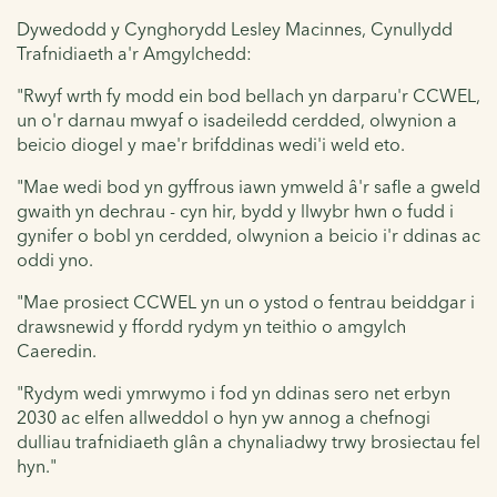
Dywedodd y Cynghorydd Lesley Macinnes, Cynullydd
Trafnidiaeth a'r Amgylchedd:
"Rwyf wrth fy modd ein bod bellach yn darparu'r CCWEL,
un o'r darnau mwyaf o isadeiledd cerdded, olwynion a
beicio diogel y mae'r brifddinas wedi'i weld eto.
"Mae wedi bod yn gyffrous iawn ymweld â'r safle a gweld
gwaith yn dechrau - cyn hir, bydd y llwybr hwn o fudd i
gynifer o bobl yn cerdded, olwynion a beicio i'r ddinas ac
oddi yno.
"Mae prosiect CCWEL yn un o ystod o fentrau beiddgar i
drawsnewid y ffordd rydym yn teithio o amgylch
Caeredin.
"Rydym wedi ymrwymo i fod yn ddinas sero net erbyn
2030 ac elfen allweddol o hyn yw annog a chefnogi
dulliau trafnidiaeth glân a chynaliadwy trwy brosiectau fel
hyn."