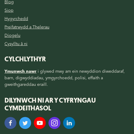
Blog
Siop
Hygyrchedd
Preifatrwydd a Thelerau
Diogelu
Cysylltu â ni
CYLCHLYTHYR
Ymunwch nawr
i glywed mwy am ein newyddion diweddaraf,
barn, digwyddiadau, ymgyrchoedd, polisi, effaith a
gweithgareddau eraill.
DILYNWCH NI AR Y CYFRYNGAU
CYMDEITHASOL