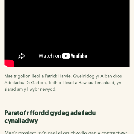
Mae trigolion lleol a Patrick Harvie, Gweinidog yr Alban dros
Adeiladau Di-Garbon, Teithio Llesol a Hawliau Tenantiaid, yn
siarad am y llwybr newydd.
Paratoi'r ffordd gydag adeiladu
cynaliadwy
Mae'r prosiect, sy'n cael ei oruchwylio gan y contractwyr