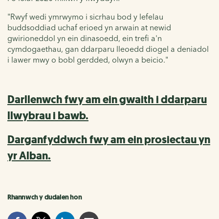
"Rwyf wedi ymrwymo i sicrhau bod y lefelau
buddsoddiad uchaf erioed yn arwain at newid
gwirioneddol yn ein dinasoedd, ein trefi a'n
cymdogaethau, gan ddarparu lleoedd diogel a deniadol
i lawer mwy o bobl gerdded, olwyn a beicio."
Darllenwch fwy am ein gwaith i ddarparu
llwybrau i bawb.
Darganfyddwch fwy am ein prosiectau yn
yr Alban.
Rhannwch y dudalen hon