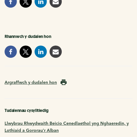
Rhannwch y dudalen hon
Argraffwch y dudalen hon
Tudalennau cysylltiedig
Llwybrau Rhwydwaith Beicio Cenedlaethol yng Nghaeredin, y
Lothiaid a Gororau'r Alban