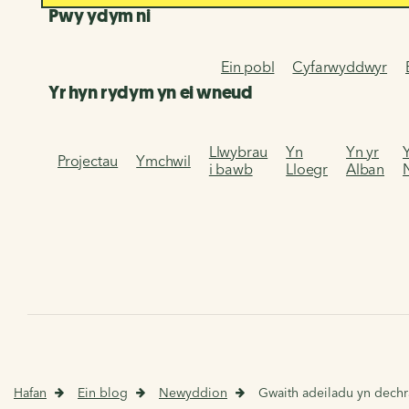
Pwy ydym ni
Ein pobl
Cyfarwyddwyr
Yr hyn rydym yn ei wneud
Llwybrau
Yn
Yn yr
Projectau
Ymchwil
i bawb
Lloegr
Alban
Hafan
Ein blog
Newyddion
Gwaith adeiladu yn dechr