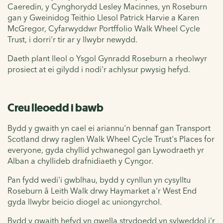
Caeredin, y Cynghorydd Lesley Macinnes, yn Roseburn
gan y Gweinidog Teithio Llesol Patrick Harvie a Karen
McGregor, Cyfarwyddwr Portffolio Walk Wheel Cycle
Trust, i dorri'r tir ar y llwybr newydd.
Daeth plant lleol o Ysgol Gynradd Roseburn a rheolwyr
prosiect at ei gilydd i nodi'r achlysur pwysig hefyd.
Creu lleoedd i bawb
Bydd y gwaith yn cael ei ariannu'n bennaf gan Transport
Scotland drwy raglen Walk Wheel Cycle Trust's Places for
everyone, gyda chyllid ychwanegol gan Lywodraeth yr
Alban a chyllideb drafnidiaeth y Cyngor.
Pan fydd wedi'i gwblhau, bydd y cynllun yn cysylltu
Roseburn â Leith Walk drwy Haymarket a'r West End
gyda llwybr beicio diogel ac uniongyrchol.
Bydd y gwaith hefyd yn gwella strydoedd yn sylweddol i'r