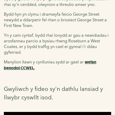
rhai sy'n cerdded, olwynion a threulio amser yno.
Bydd hyn yn clymu i dramwyfa feicio George Street
newydd a ddarperir fel rhan o brosiect George Street a
First New Town.
Yn y cam cyntaf, bydd rhai lonydd ar gau a newidiadau i
arosfannau parcio a bysiau rhwng Roseburn a West
Coates, er y bydd traffig yn cael ei gynnal i'r ddau
gyfeiriad.
Manylion llawn y cynlluniau sydd ar gael ar
wefan
benodol CCWEL.
Gwyliwch y fideo sy'n dathlu lansiad y
llwybr cyswllt isod.