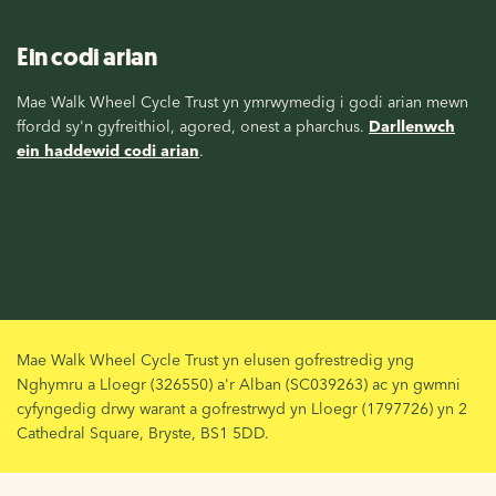
Ein codi arian
Mae Walk Wheel Cycle Trust yn ymrwymedig i godi arian mewn
ffordd sy'n gyfreithiol, agored, onest a pharchus.
Darllenwch
ein haddewid codi arian
.
Mae Walk Wheel Cycle Trust yn elusen gofrestredig yng
Nghymru a Lloegr (326550) a'r Alban (SC039263) ac yn gwmni
cyfyngedig drwy warant a gofrestrwyd yn Lloegr (1797726) yn 2
Cathedral Square, Bryste, BS1 5DD.