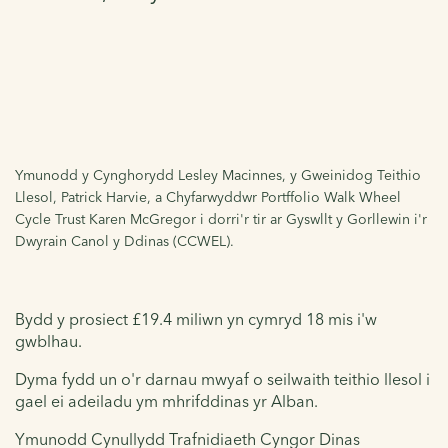
Ymunodd y Cynghorydd Lesley Macinnes, y Gweinidog Teithio
Llesol, Patrick Harvie, a Chyfarwyddwr Portffolio Walk Wheel
Cycle Trust Karen McGregor i dorri'r tir ar Gyswllt y Gorllewin i'r
Dwyrain Canol y Ddinas (CCWEL).
Bydd y prosiect £19.4 miliwn yn cymryd 18 mis i'w
gwblhau.
Dyma fydd un o'r darnau mwyaf o seilwaith teithio llesol i
gael ei adeiladu ym mhrifddinas yr Alban.
Ymunodd Cynullydd Trafnidiaeth Cyngor Dinas