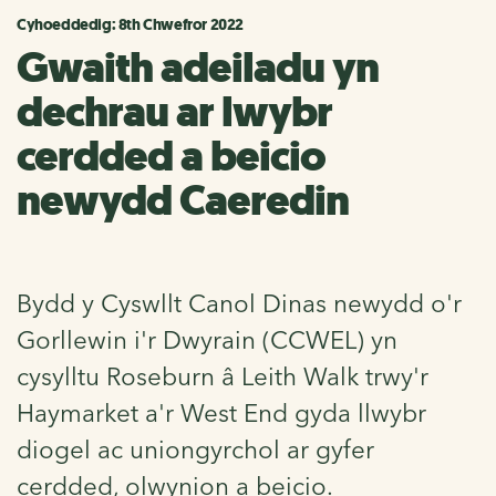
Cyhoeddedig: 8th Chwefror 2022
Gwaith adeiladu yn
dechrau ar lwybr
cerdded a beicio
newydd Caeredin
Bydd y Cyswllt Canol Dinas newydd o'r
Gorllewin i'r Dwyrain (CCWEL) yn
cysylltu Roseburn â Leith Walk trwy'r
Haymarket a'r West End gyda llwybr
diogel ac uniongyrchol ar gyfer
cerdded, olwynion a beicio.