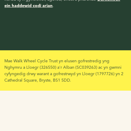
ein haddewid codi arian
.
Mae Walk Wheel Cycle Trust yn elusen gofrestredig yng
Nghymru a Lloegr (326550) a'r Alban (SC039263) ac yn gwmni
cyfyngedig drwy warant a gofrestrwyd yn Lloegr (1797726) yn 2
Cathedral Square, Bryste, BS1 5DD.