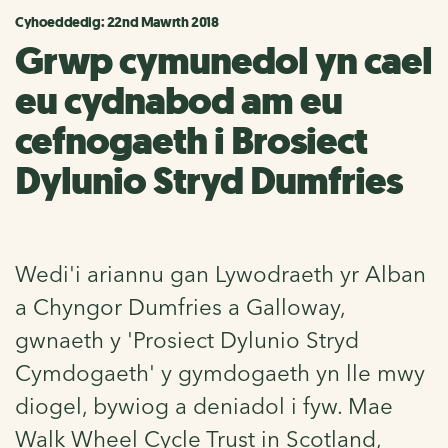
Cyhoeddedig: 22nd Mawrth 2018
Grwp cymunedol yn cael
eu cydnabod am eu
cefnogaeth i Brosiect
Dylunio Stryd Dumfries
Wedi'i ariannu gan Lywodraeth yr Alban
a Chyngor Dumfries a Galloway,
gwnaeth y 'Prosiect Dylunio Stryd
Cymdogaeth' y gymdogaeth yn lle mwy
diogel, bywiog a deniadol i fyw. Mae
Walk Wheel Cycle Trust in Scotland,