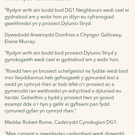
"Rydym wrth ein bodd bod DG1 Neighbours wedi cael ei
gydnabod am y wobr hon yn dilyn eu cyfranogiad
gweithredol yn y prosiect Dylunio Stryd.
Dywedodd Arweinydd Dumfries a Chyngor Galloway,
Elaine Murray:
"Rydym wrth ein bodd bod prosiect Dylunio Stryd y
gymdogaeth wedi cael ei gydnabod am y wobr hon.
"Roedd hwn yn brosiect uchelgeisiol na fyddai wedi bod
mor llwyddiannus heb gefnogaeth y gymuned leol a
oedd yn cymryd rhan ar bob lefel o'r prosiect ac a
gymerodd ran weithredol yn edrychiad a dyluniad eu
hardal. Gobeithio y bydd y prosiect hwn yn gosod
esiampl dda o'r hyn y gellir ei gyflawni pan fydd
cymuned gyfan yn cymryd rhan."
Meddai Robert Rome, Cadeirydd Cymdogion DG1:
"Mae cymaint o newidiadau cadarnhaol wedi digwydd