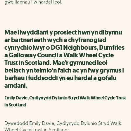
gwelliannau i'w hardal leol.
Mae llwyddiant y prosiect hwn yn dibynnu
ar bartneriaeth wych a chyfranogiad
cynrychiolwyr o DG1 Neighbours, Dumfries
a Galloway Council a Walk Wheel Cycle
Trust in Scotland. Mae'r gymuned leol
bellach yn teimlo'n falch ac yn fwy grymus i
barhau i fuddsoddi yn eu hardal a gofalu
amdani.
Emily Davie, Cydlynydd Dylunio Stryd Walk Wheel Cycle Trust
in Scotland
Dywedodd Emily Davie, Cydlynydd Dylunio Stryd Walk
Wheel Cycle Trust in Scotland: