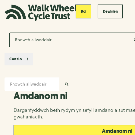
Roi
Dewislen
Chwilio
Canslo
Mewnbwn chwilio
Amdanom ni
CHWILIO
Amdanom ni
Darganfyddwch beth rydym yn sefyll amdano a sut mae
gwahaniaeth.
Amdanom ni