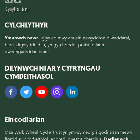
Diogelu
Cysylltu â ni
CYLCHLYTHYR
Ymunwch nawr
i glywed mwy am ein newyddion diweddaraf,
barn, digwyddiadau, ymgyrchoedd, polisi, effaith a
gweithgareddau eraill.
DILYNWCH NI AR Y CYFRYNGAU
CYMDEITHASOL
Ein codi arian
Mae Walk Wheel Cycle Trust yn ymrwymedig i godi arian mewn
ffordd sy'n gyfreithiol, agored, onest a pharchus.
Darllenwch