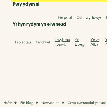
Pwy ydym ni
Ein pobl
Cyfarwyddwyr
Yr hyn rydym yn ei wneud
Llwybrau
Yn
Yn yr
Projectau
Ymchwil
i bawb
Lloegr
Alban
Hafan
Ein blog
Newyddion
Grwp cymunedol yn cael 