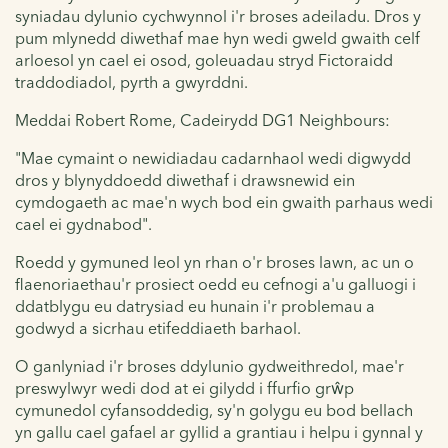
syniadau dylunio cychwynnol i'r broses adeiladu. Dros y
pum mlynedd diwethaf mae hyn wedi gweld gwaith celf
arloesol yn cael ei osod, goleuadau stryd Fictoraidd
traddodiadol, pyrth a gwyrddni.
Meddai Robert Rome, Cadeirydd DG1 Neighbours:
"Mae cymaint o newidiadau cadarnhaol wedi digwydd
dros y blynyddoedd diwethaf i drawsnewid ein
cymdogaeth ac mae'n wych bod ein gwaith parhaus wedi
cael ei gydnabod".
Roedd y gymuned leol yn rhan o'r broses lawn, ac un o
flaenoriaethau'r prosiect oedd eu cefnogi a'u galluogi i
ddatblygu eu datrysiad eu hunain i'r problemau a
godwyd a sicrhau etifeddiaeth barhaol.
O ganlyniad i'r broses ddylunio gydweithredol, mae'r
preswylwyr wedi dod at ei gilydd i ffurfio grŵp
cymunedol cyfansoddedig, sy'n golygu eu bod bellach
yn gallu cael gafael ar gyllid a grantiau i helpu i gynnal y