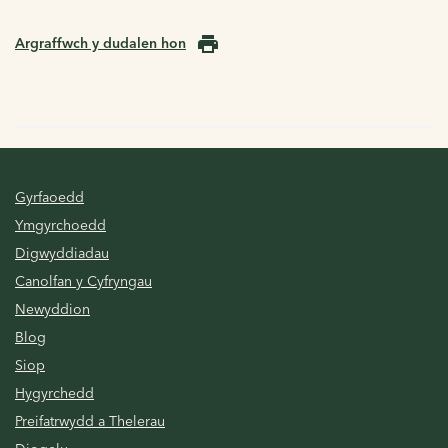
Argraffwch y dudalen hon
Gyrfaoedd
Ymgyrchoedd
Digwyddiadau
Canolfan y Cyfryngau
Newyddion
Blog
Siop
Hygyrchedd
Preifatrwydd a Thelerau