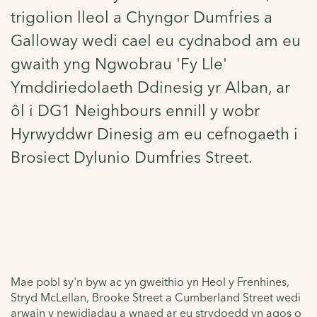
trigolion lleol a Chyngor Dumfries a
Galloway wedi cael eu cydnabod am eu
gwaith yng Ngwobrau 'Fy Lle'
Ymddiriedolaeth Ddinesig yr Alban, ar
ôl i DG1 Neighbours ennill y wobr
Hyrwyddwr Dinesig am eu cefnogaeth i
Brosiect Dylunio Dumfries Street.
Mae pobl sy'n byw ac yn gweithio yn Heol y Frenhines,
Stryd McLellan, Brooke Street a Cumberland Street wedi
arwain y newidiadau a wnaed ar eu strydoedd yn agos o