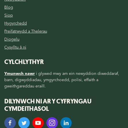
Blog
Siop
Hygyrchedd
Preifatrwydd a Thelerau
Diogelu
Cysylltu â ni
CYLCHLYTHYR
Ymunwch nawr
i glywed mwy am ein newyddion diweddaraf,
barn, digwyddiadau, ymgyrchoedd, polisi, effaith a
gweithgareddau eraill.
DILYNWCH NI AR Y CYFRYNGAU
CYMDEITHASOL