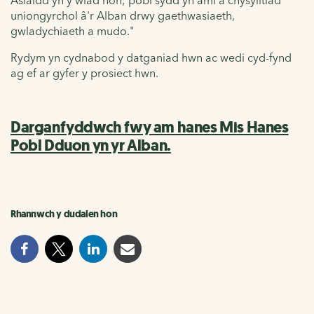
Asiaidd yn y wlad hon; pobl sydd yn aml â chysylltiad
uniongyrchol â'r Alban drwy gaethwasiaeth,
gwladychiaeth a mudo."
Rydym yn cydnabod y datganiad hwn ac wedi cyd-fynd
ag ef ar gyfer y prosiect hwn.
Darganfyddwch fwy am hanes Mis Hanes
Pobl Dduon yn yr Alban.
Rhannwch y dudalen hon