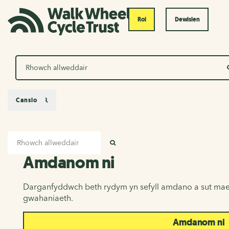
Roi
Dewislen
Chwilio
Canslo
Mewnbwn chwilio
Amdanom ni
CHWILIO
Amdanom ni
Darganfyddwch beth rydym yn sefyll amdano a sut mae
gwahaniaeth.
Amdanom ni