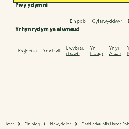
Pwy ydym ni
Ein pobl
Cyfarwyddwyr
Yr hyn rydym yn ei wneud
Llwybrau
Yn
Yn yr
Projectau
Ymchwil
i bawb
Lloegr
Alban
Hafan
Ein blog
Newyddion
Dathliadau Mis Hanes Pob