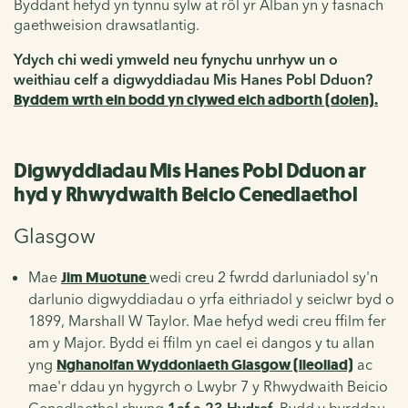
Byddant hefyd yn tynnu sylw at rôl yr Alban yn y fasnach
gaethweision drawsatlantig.
Ydych chi wedi ymweld neu fynychu unrhyw un o
weithiau celf a digwyddiadau Mis Hanes Pobl Dduon?
Byddem wrth ein bodd yn clywed eich adborth (dolen).
Digwyddiadau Mis Hanes Pobl Dduon ar
hyd y Rhwydwaith Beicio Cenedlaethol
Glasgow
Mae
Jim Muotune
wedi creu 2 fwrdd darluniadol sy'n
darlunio digwyddiadau o yrfa eithriadol y seiclwr byd o
1899, Marshall W Taylor. Mae hefyd wedi creu ffilm fer
am y Major. Bydd ei ffilm yn cael ei dangos y tu allan
yng
Nghanolfan Wyddoniaeth Glasgow (lleoliad)
ac
mae'r ddau yn hygyrch o Lwybr 7 y Rhwydwaith Beicio