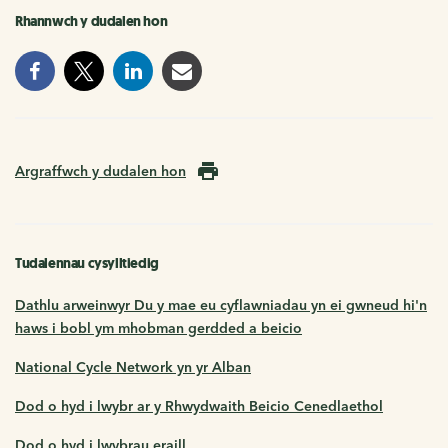
Rhannwch y dudalen hon
Argraffwch y dudalen hon
Tudalennau cysylltiedig
Dathlu arweinwyr Du y mae eu cyflawniadau yn ei gwneud hi'n
haws i bobl ym mhobman gerdded a beicio
National Cycle Network yn yr Alban
Dod o hyd i lwybr ar y Rhwydwaith Beicio Cenedlaethol
Dod o hyd i lwybrau eraill