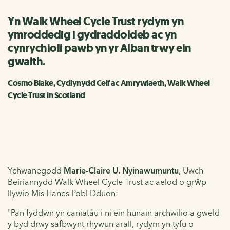
Yn Walk Wheel Cycle Trust rydym yn
ymroddedig i gydraddoldeb ac yn
cynrychioli pawb yn yr Alban trwy ein
gwaith.
Cosmo Blake, Cydlynydd Celf ac Amrywiaeth, Walk Wheel
Cycle Trust in Scotland
Ychwanegodd
Marie-Claire U. Nyinawumuntu
, Uwch
Beiriannydd Walk Wheel Cycle Trust ac aelod o grŵp
llywio Mis Hanes Pobl Dduon:
"Pan fyddwn yn caniatáu i ni ein hunain archwilio a gweld
y byd drwy safbwynt rhywun arall, rydym yn tyfu o