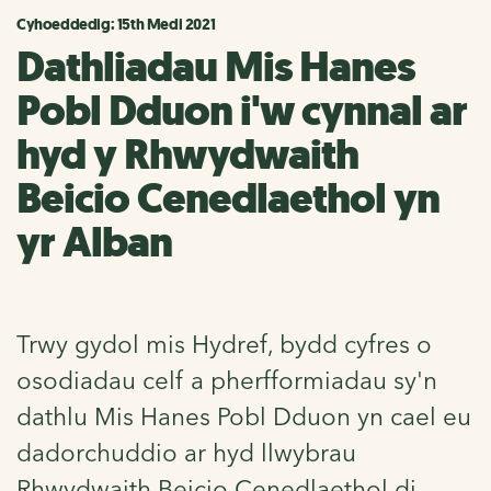
Cyhoeddedig: 15th Medi 2021
Dathliadau Mis Hanes
Pobl Dduon i'w cynnal ar
hyd y Rhwydwaith
Beicio Cenedlaethol yn
yr Alban
Trwy gydol mis Hydref, bydd cyfres o
osodiadau celf a pherfformiadau sy'n
dathlu Mis Hanes Pobl Dduon yn cael eu
dadorchuddio ar hyd llwybrau
Rhwydwaith Beicio Cenedlaethol di-