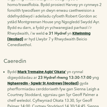
homo/trawsffobia. Bydd prosiect Harvey yn cynnwys 2
fonolith tywodfaen yn dwyn enwau caethweision a
ddefnyddiwyd i adeiladu cyfoeth Robert Gordon ac
ystâd Montgreenan House yng Ngogledd Swydd Ayr.
Bydd eu darn, a fydd yn ychwanegiad parhaol i'r
Rhwydwaith, i'w weld
o 31 Hydref
yn
Kilwinning
(lleoliad)
ar hyd Llwybr 7 y Rhwydwaith Beicio
Cenedlaethol.
Caeredin
Bydd
Mark Tremaine Agbi 'Okata'
yn cynnal
digwyddiadau ar
23 Hydref rhwng 13:30-17:00
yng
Nghaeredin - Sgwâr St Andrews (lleoliad)
gyda
pherfformiadau cerddoriaeth fyw gan Sienna Leigh a
Courtney Stoddard, sgyrsiau gan Syr Geoff Palmer a
chelf weledol. Cyflwyniad Okata 13.30, Syr Geoff
Palmer 14:00, Cortney Stoddard 14.30/14:45, Sienna