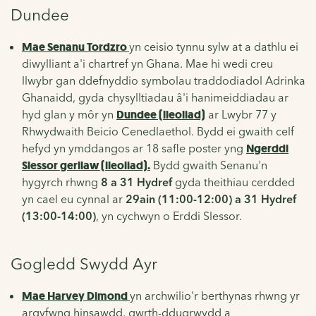
Dundee
Mae Senanu Tordzro
yn ceisio tynnu sylw at a dathlu ei
diwylliant a'i chartref yn Ghana. Mae hi wedi creu
llwybr gan ddefnyddio symbolau traddodiadol Adrinka
Ghanaidd, gyda chysylltiadau â'i hanimeiddiadau ar
hyd glan y môr yn
Dundee (lleoliad)
ar Lwybr 77 y
Rhwydwaith Beicio Cenedlaethol. Bydd ei gwaith celf
hefyd yn ymddangos ar 18 safle poster yng
Ngerddi
Slessor gerllaw (lleoliad).
Bydd gwaith Senanu'n
hygyrch rhwng
8 a 31 Hydref
gyda theithiau cerdded
yn cael eu cynnal ar
29ain (11:00-12:00) a 31 Hydref
(13:00-14:00)
, yn cychwyn o Erddi Slessor.
Gogledd Swydd Ayr
Mae Harvey Dimond
yn archwilio'r berthynas rhwng yr
argyfwng hinsawdd, gwrth-ddugrwydd a