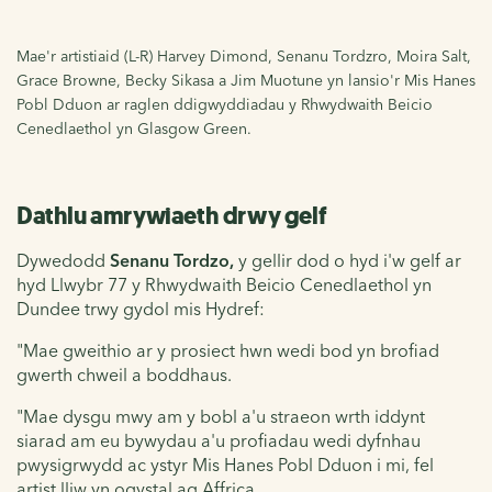
Mae'r artistiaid (L-R) Harvey Dimond, Senanu Tordzro, Moira Salt,
Grace Browne, Becky Sikasa a Jim Muotune yn lansio'r Mis Hanes
Pobl Dduon ar raglen ddigwyddiadau y Rhwydwaith Beicio
Cenedlaethol yn Glasgow Green.
Dathlu amrywiaeth drwy gelf
Dywedodd
Senanu Tordzo,
y gellir dod o hyd i'w gelf ar
hyd Llwybr 77 y Rhwydwaith Beicio Cenedlaethol yn
Dundee trwy gydol mis Hydref:
"Mae gweithio ar y prosiect hwn wedi bod yn brofiad
gwerth chweil a boddhaus.
"Mae dysgu mwy am y bobl a'u straeon wrth iddynt
siarad am eu bywydau a'u profiadau wedi dyfnhau
pwysigrwydd ac ystyr Mis Hanes Pobl Dduon i mi, fel
artist lliw yn ogystal ag Affrica.