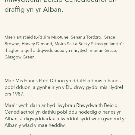
draffig yn yr Alban.
Mae'r artistiaid (L-R) Jim Muotune, Senanu Tordzro, Grace
Browne, Harvey Dimond, Moira Salt a Becky Sikasa yn lansio'r
rhaglen o gelf a digwyddiadau yn nhryttych murlun Grace,
Glasgow Green.
Mae Mis Hanes Pobl Dduon yn ddathliad mis o hanes
pobl dduon, a gynhelir yn y DU drwy gydol mis Hydref
ers 1987.
Mae'r wyth darn ar hyd llwybrau Rhwydwaith Beicio
Cenedlaethol yn dathlu pobl ddu nodedig o hanes yr
Alban, a digwyddiadau allweddol sydd wedi gwneud yr
Alban y wlad y mae heddiw.