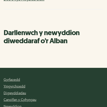
Darllenwch y newyddion
diweddaraf o'r Alban
Gyrfaoedd
Ymgyrchoedd
Digwyddiadau
Canolfan y Cyfryngau
Newyddion