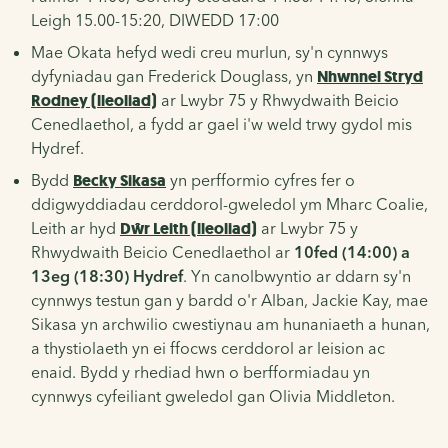
Leigh 15.00-15:20, DIWEDD 17:00
Mae Okata hefyd wedi creu murlun, sy'n cynnwys
dyfyniadau gan Frederick Douglass, yn
Nhwnnel Stryd
Rodney (lleoliad)
ar Lwybr 75 y Rhwydwaith Beicio
Cenedlaethol, a fydd ar gael i'w weld trwy gydol mis
Hydref.
Bydd
Becky Sikasa
yn perfformio
cyfres fer o
ddigwyddiadau cerddorol-gweledol ym Mharc Coalie,
Leith ar hyd
Dŵr Leith (lleoliad)
ar Lwybr 75 y
Rhwydwaith Beicio Cenedlaethol ar
10fed (14:00) a
13eg (18:30) Hydref
. Yn canolbwyntio ar ddarn sy'n
cynnwys testun gan y bardd o'r Alban, Jackie Kay, mae
Sikasa yn archwilio cwestiynau am hunaniaeth a hunan,
a thystiolaeth yn ei ffocws cerddorol ar leision ac
enaid. Bydd y rhediad hwn o berfformiadau yn
cynnwys cyfeiliant gweledol gan Olivia Middleton.