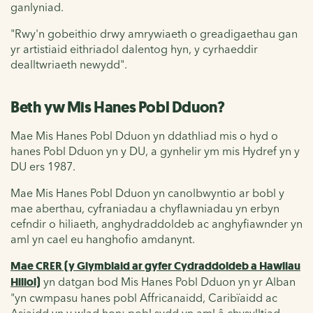
ganlyniad.
"Rwy'n gobeithio drwy amrywiaeth o greadigaethau gan
yr artistiaid eithriadol dalentog hyn, y cyrhaeddir
dealltwriaeth newydd".
Beth yw Mis Hanes Pobl Dduon?
Mae Mis Hanes Pobl Dduon yn ddathliad mis o hyd o
hanes Pobl Dduon yn y DU, a gynhelir ym mis Hydref yn y
DU ers 1987.
Mae Mis Hanes Pobl Dduon yn canolbwyntio ar bobl y
mae aberthau, cyfraniadau a chyflawniadau yn erbyn
cefndir o hiliaeth, anghydraddoldeb ac anghyfiawnder yn
aml yn cael eu hanghofio amdanynt.
Mae CRER (y Glymblaid ar gyfer Cydraddoldeb a Hawliau
Hiliol)
yn datgan bod Mis Hanes Pobl Dduon yn yr Alban
"yn cwmpasu hanes pobl Affricanaidd, Caribïaidd ac