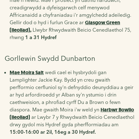
mae'n newid. Mae'r prosiect yn dathlu harddwch,
creadigrwydd a dyfeisgarwch celf menywod
Affricanaidd a chyfraniadau i'r amgylchedd adeiledig.
Gellir dod o hyd i furlun Grace ar
Glasgow Green
(lleoliad),
Llwybr Rhwydwaith Beicio Cenedlaethol 75,
rhwng
1 a 31 Hydref
Gorllewin Swydd Dunbarton
Mae Moira Salt
wedi cael ei hysbrydoli gan
Lamplighter Jackie Kay. Bydd yn creu gwaith
perfformio cerfluniol sy'n defnyddio deunyddiau a geir
ar hyd arfordiroedd yr Alban sy'n ystumio i drin
caethweision, a phrofiad cyrff Du a Brown o fewn
diaspora. Mae gwaith Moira i'w weld yn
Harbwr Bowlio
(lleoliad)
ar Lwybr 7 y Rhwydwaith Beicio Cenedlaethol
drwy gydol mis Hydref gyda pherfformiadau am
15:00-16:00 ar
2il, 16eg a 30 Hydref.