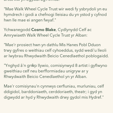
"Mae Walk Wheel Cycle Trust wir wedi fy ysbrydoli yn eu
hymdrech i godi a chefnogi lleisiau du yn ystod y cyfnod
hwn lle mae ei angen fwyaf."
Ychwanegodd
Cosmo Blake
, Cydlynydd Celf ac
Amrywiaeth Walk Wheel Cycle Trust yr Alban:
"Mae'r prosiect hwn yn dathlu Mis Hanes Pobl Dduon
trwy gyfres o weithiau celf cyhoeddus, sydd wedi'u lleoli
ar lwybrau Rhwydwaith Beicio Cenedlaethol poblogaidd.
"Ynghyd â'n grŵp llywio, comisiynwyd 8 artist i gyflwyno
gweithiau celf neu berfformiadau unigryw ar y
Rhwydwaith Beicio Cenedlaethol yn yr Alban.
Mae'r comisiynau'n cynnwys cerfluniau, murluniau, celf
ddigidol, barddoniaeth, cerddoriaeth, theatr; i gyd yn
digwydd ar hyd y Rhwydwaith drwy gydol mis Hydref."