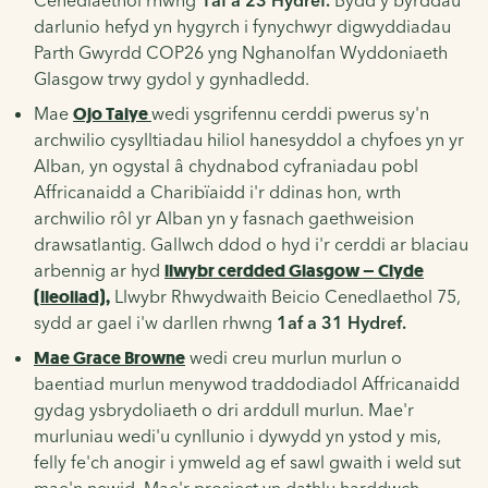
Cenedlaethol rhwng
1af a 23 Hydref.
Bydd y byrddau
darlunio hefyd yn hygyrch i fynychwyr digwyddiadau
Parth Gwyrdd COP26 yng Nghanolfan Wyddoniaeth
Glasgow trwy gydol y gynhadledd.
Mae
Ojo Taiye
wedi ysgrifennu cerddi pwerus sy'n
archwilio cysylltiadau hiliol hanesyddol a chyfoes yn yr
Alban, yn ogystal â chydnabod cyfraniadau pobl
Affricanaidd a Charibïaidd i'r ddinas hon, wrth
archwilio rôl yr Alban yn y fasnach gaethweision
drawsatlantig. Gallwch ddod o hyd i'r cerddi ar blaciau
arbennig ar hyd
llwybr cerdded Glasgow – Clyde
(lleoliad),
Llwybr Rhwydwaith Beicio Cenedlaethol 75,
sydd ar gael i'w darllen rhwng
1af a 31 Hydref.
Mae Grace Browne
wedi creu murlun murlun o
baentiad murlun menywod traddodiadol Affricanaidd
gydag ysbrydoliaeth o dri arddull murlun. Mae'r
murluniau wedi'u cynllunio i dywydd yn ystod y mis,
felly fe'ch anogir i ymweld ag ef sawl gwaith i weld sut