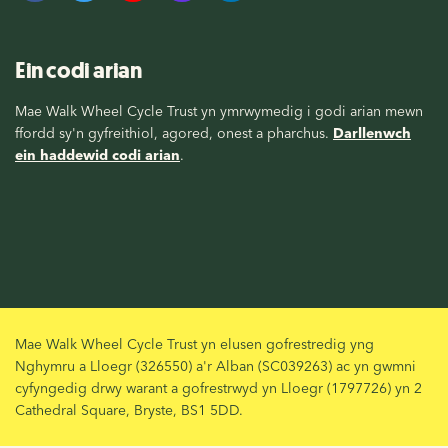
Ein codi arian
Mae Walk Wheel Cycle Trust yn ymrwymedig i godi arian mewn
ffordd sy'n gyfreithiol, agored, onest a pharchus.
Darllenwch
ein haddewid codi arian
.
Mae Walk Wheel Cycle Trust yn elusen gofrestredig yng
Nghymru a Lloegr (326550) a'r Alban (SC039263) ac yn gwmni
cyfyngedig drwy warant a gofrestrwyd yn Lloegr (1797726) yn 2
Cathedral Square, Bryste, BS1 5DD.