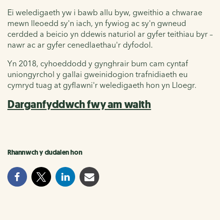
Ei weledigaeth yw i bawb allu byw, gweithio a chwarae
mewn lleoedd sy'n iach, yn fywiog ac sy'n gwneud
cerdded a beicio yn ddewis naturiol ar gyfer teithiau byr –
nawr ac ar gyfer cenedlaethau'r dyfodol.
Yn 2018, cyhoeddodd y gynghrair bum cam cyntaf
uniongyrchol y gallai gweinidogion trafnidiaeth eu
cymryd tuag at gyflawni'r weledigaeth hon yn Lloegr.
Darganfyddwch fwy am waith
Rhannwch y dudalen hon