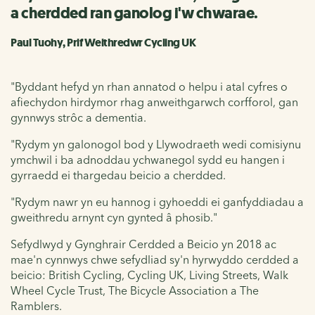
a cherdded ran ganolog i'w chwarae.
Paul Tuohy, Prif Weithredwr Cycling UK
"Byddant hefyd yn rhan annatod o helpu i atal cyfres o
afiechydon hirdymor rhag anweithgarwch corfforol, gan
gynnwys strôc a dementia.
"Rydym yn galonogol bod y Llywodraeth wedi comisiynu
ymchwil i ba adnoddau ychwanegol sydd eu hangen i
gyrraedd ei thargedau beicio a cherdded.
"Rydym nawr yn eu hannog i gyhoeddi ei ganfyddiadau a
gweithredu arnynt cyn gynted â phosib."
Sefydlwyd y Gynghrair Cerdded a Beicio yn 2018 ac
mae'n cynnwys chwe sefydliad sy'n hyrwyddo cerdded a
beicio: British Cycling, Cycling UK, Living Streets, Walk
Wheel Cycle Trust, The Bicycle Association a The
Ramblers.