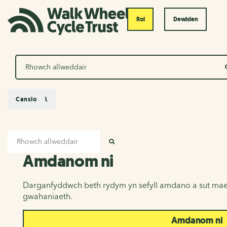
Roi
Dewislen
Chwilio
Canslo
Mewnbwn chwilio
Amdanom ni
CHWILIO
Amdanom ni
Darganfyddwch beth rydym yn sefyll amdano a sut mae
gwahaniaeth.
Amdanom ni