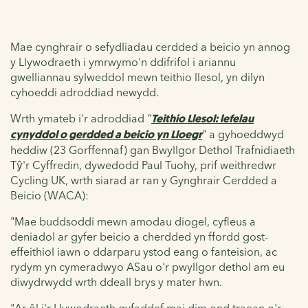
Mae cynghrair o sefydliadau cerdded a beicio yn annog
y Llywodraeth i ymrwymo'n ddifrifol i ariannu
gwelliannau sylweddol mewn teithio llesol, yn dilyn
cyhoeddi adroddiad newydd.
Wrth ymateb i'r adroddiad
"
Teithio Llesol: lefelau
cynyddol o gerdded a beicio yn Lloegr
"
a gyhoeddwyd
heddiw (23 Gorffennaf) gan Bwyllgor Dethol Trafnidiaeth
Tŷ'r Cyffredin, dywedodd Paul Tuohy, prif weithredwr
Cycling UK, wrth siarad ar ran y Gynghrair Cerdded a
Beicio (WACA):
"Mae buddsoddi mewn amodau diogel, cyfleus a
deniadol ar gyfer beicio a cherdded yn ffordd gost-
effeithiol iawn o ddarparu ystod eang o fanteision, ac
rydym yn cymeradwyo ASau o'r pwyllgor dethol am eu
diwydrwydd wrth ddeall brys y mater hwn.
"Ar ôl i'r Llywodraeth gyfaddef mai dim ond traean o'r