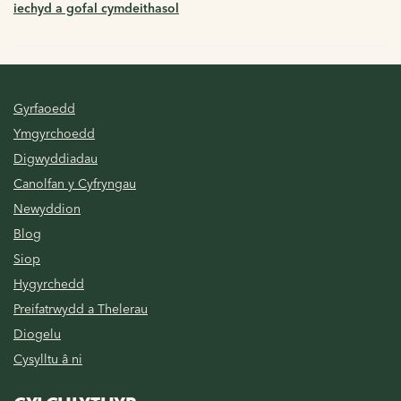
iechyd a gofal cymdeithasol
Gyrfaoedd
Ymgyrchoedd
Digwyddiadau
Canolfan y Cyfryngau
Newyddion
Blog
Siop
Hygyrchedd
Preifatrwydd a Thelerau
Diogelu
Cysylltu â ni