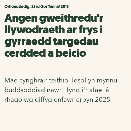
Cyhoeddedig: 23rd Gorffennaf 2019
Angen gweithredu'r
llywodraeth ar frys i
gyrraedd targedau
cerdded a beicio
Mae cynghrair teithio llesol yn mynnu
buddsoddiad nawr i fynd i'r afael â
rhagolwg diffyg enfawr erbyn 2025.