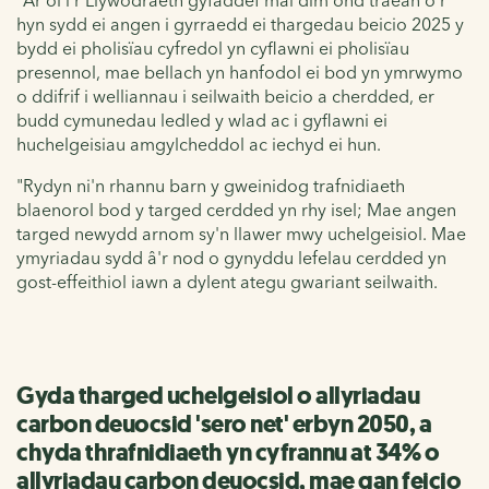
hyn sydd ei angen i gyrraedd ei thargedau beicio 2025 y
bydd ei pholisïau cyfredol yn cyflawni ei pholisïau
presennol, mae bellach yn hanfodol ei bod yn ymrwymo
o ddifrif i welliannau i seilwaith beicio a cherdded, er
budd cymunedau ledled y wlad ac i gyflawni ei
huchelgeisiau amgylcheddol ac iechyd ei hun.
"Rydyn ni'n rhannu barn y gweinidog trafnidiaeth
blaenorol bod y targed cerdded yn rhy isel; Mae angen
targed newydd arnom sy'n llawer mwy uchelgeisiol. Mae
ymyriadau sydd â'r nod o gynyddu lefelau cerdded yn
gost-effeithiol iawn a dylent ategu gwariant seilwaith.
Gyda tharged uchelgeisiol o allyriadau
carbon deuocsid 'sero net' erbyn 2050, a
chyda thrafnidiaeth yn cyfrannu at 34% o
allyriadau carbon deuocsid, mae gan feicio