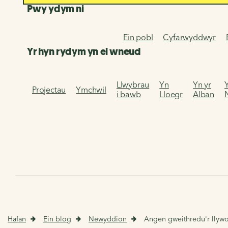
Pwy ydym ni
Ein pobl
Cyfarwyddwyr
Yr hyn rydym yn ei wneud
Llwybrau
Yn
Yn yr
Projectau
Ymchwil
i bawb
Lloegr
Alban
Hafan
Ein blog
Newyddion
Angen gweithredu'r llywo