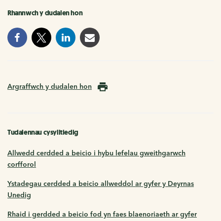
Rhannwch y dudalen hon
Argraffwch y dudalen hon
Tudalennau cysylltiedig
Allwedd cerdded a beicio i hybu lefelau gweithgarwch
corfforol
Ystadegau cerdded a beicio allweddol ar gyfer y Deyrnas
Unedig
Rhaid i gerdded a beicio fod yn faes blaenoriaeth ar gyfer