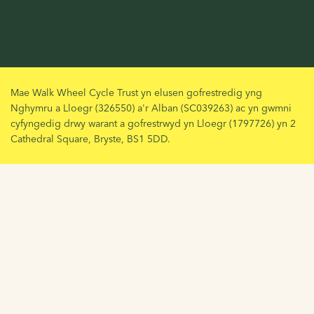
Mae Walk Wheel Cycle Trust yn elusen gofrestredig yng
Nghymru a Lloegr (326550) a'r Alban (SC039263) ac yn gwmni
cyfyngedig drwy warant a gofrestrwyd yn Lloegr (1797726) yn 2
Cathedral Square, Bryste, BS1 5DD.