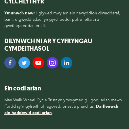
CYLCHLYTHYR
Ymunwch nawr
i glywed mwy am ein newyddion diweddaraf,
barn, digwyddiadau, ymgyrchoedd, polisi, effaith a
gweithgareddau eraill.
DILYNWCH NI AR Y CYFRYNGAU
CYMDEITHASOL
Ein codi arian
Mae Walk Wheel Cycle Trust yn ymrwymedig i godi arian mewn
ffordd sy'n gyfreithiol, agored, onest a pharchus.
Darllenwch
ein haddewid codi arian
.