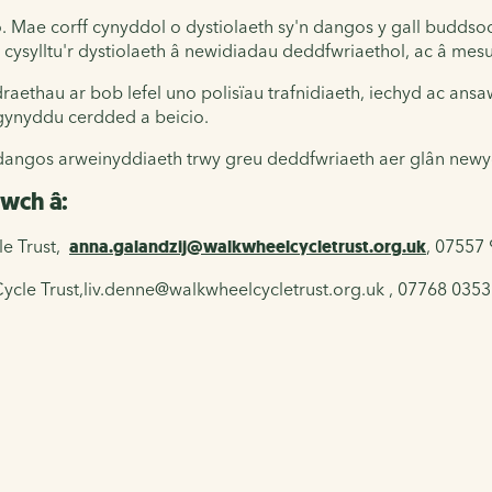
o. Mae corff cynyddol o dystiolaeth sy'n dangos y gall budd
w cysylltu'r dystiolaeth â newidiadau deddfwriaethol, ac â mes
aethau ar bob lefel uno polisïau trafnidiaeth, iechyd ac ansa
 gynyddu cerdded a beicio.
ddangos arweinyddiaeth trwy greu deddfwriaeth aer glân newyd
wch â:
 Trust,
anna.galandzij@walkwheelcycletrust.org.uk
, 07557
cle Trust,liv.denne@walkwheelcycletrust.org.uk
, 07768 035