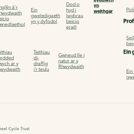
Dod o
yn
nglŷn â'r
Poli
Ein
hyd i
weithgar
hwydwaith
gweledigaeth
lwybrau
eicio
Prof
yn y dyfodol
beicio
enedlaethol
eraill
Sei
bei
Ein 
ithiau
Teithiau
Gwneud lle i
erdded
di-
natur ar y
wych ar y
draffig
Rhwydwaith
hwydwaith
i'r teulu
Ein
gwe
el Cycle Trust