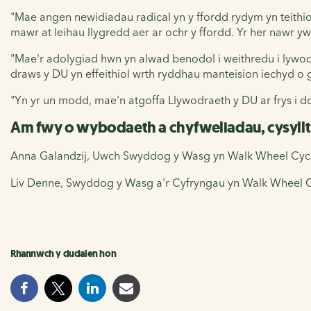
"Mae angen newidiadau radical yn y ffordd rydym yn teithi
mawr at leihau llygredd aer ar ochr y ffordd. Yr her nawr y
"Mae'r adolygiad hwn yn alwad benodol i weithredu i lywodr
draws y DU yn effeithiol wrth ryddhau manteision iechyd o
"Yn yr un modd, mae'n atgoffa Llywodraeth y DU ar frys i 
Am fwy o wybodaeth a chyfweliadau, cysyllt
Anna Galandzij, Uwch Swyddog y Wasg yn Walk Wheel Cycle
Liv Denne, Swyddog y Wasg a'r Cyfryngau yn Walk Wheel Cy
Rhannwch y dudalen hon