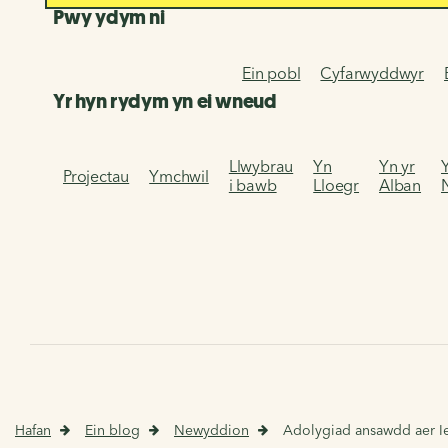
Pwy ydym ni
Ein pobl
Cyfarwyddwyr
Yr hyn rydym yn ei wneud
Llwybrau
Yn
Yn yr
Projectau
Ymchwil
i bawb
Lloegr
Alban
Hafan
Ein blog
Newyddion
Adolygiad ansawdd aer I