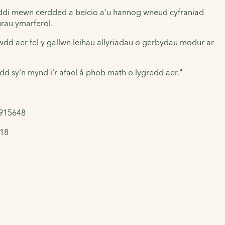
soddi mewn cerdded a beicio a'u hannog wneud cyfraniad
urau ymarferol.
wdd aer fel y gallwn leihau allyriadau o gerbydau modur ar
d sy'n mynd i'r afael â phob math o lygredd aer."
 915648
318