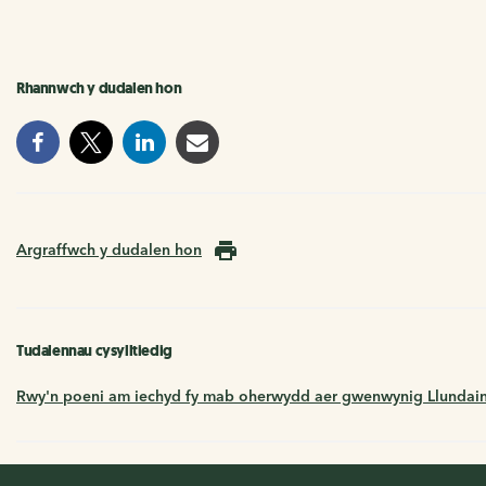
Rhannwch y dudalen hon
Argraffwch y dudalen hon
Tudalennau cysylltiedig
Rwy'n poeni am iechyd fy mab oherwydd aer gwenwynig Llundai