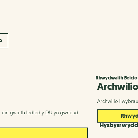
SEARCH
Rhwydwaith Beicio
Archwili
Archwilio llwybra
 ein gwaith ledled y DU yn gwneud
Rhwydw
Hysbysrwyd