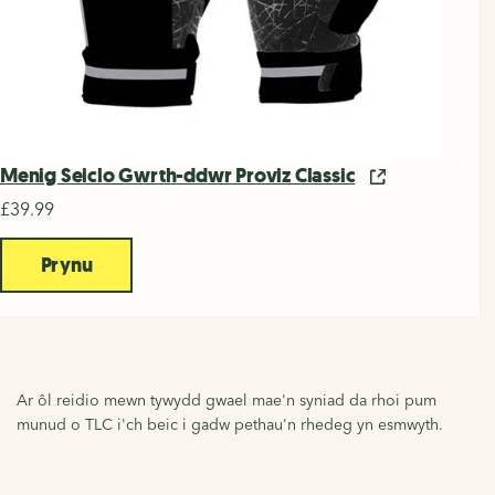
Menig Seiclo Gwrth-ddwr Proviz Classic
£39.99
Prynu
Ar ôl reidio mewn tywydd gwael mae'n syniad da rhoi pum
munud o TLC i'ch beic i gadw pethau'n rhedeg yn esmwyth.