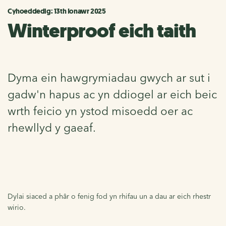
Cyhoeddedig: 13th Ionawr 2025
Winterproof eich taith
Dyma ein hawgrymiadau gwych ar sut i
gadw'n hapus ac yn ddiogel ar eich beic
wrth feicio yn ystod misoedd oer ac
rhewllyd y gaeaf.
Dylai siaced a phâr o fenig fod yn rhifau un a dau ar eich rhestr
wirio.