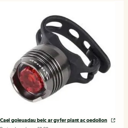
Cael goleuadau beic ar gyfer plant ac oedolion