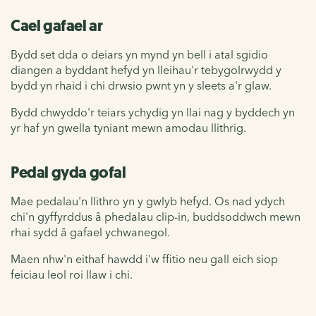
Cael gafael ar
Bydd set dda o deiars yn mynd yn bell i atal sgidio
diangen a byddant hefyd yn lleihau'r tebygolrwydd y
bydd yn rhaid i chi drwsio pwnt yn y sleets a'r glaw.
Bydd chwyddo'r teiars ychydig yn llai nag y byddech yn
yr haf yn gwella tyniant mewn amodau llithrig.
Pedal gyda gofal
Mae pedalau'n llithro yn y gwlyb hefyd. Os nad ydych
chi'n gyffyrddus â phedalau clip-in, buddsoddwch mewn
rhai sydd â gafael ychwanegol.
Maen nhw'n eithaf hawdd i'w ffitio neu gall eich siop
feiciau leol roi llaw i chi.