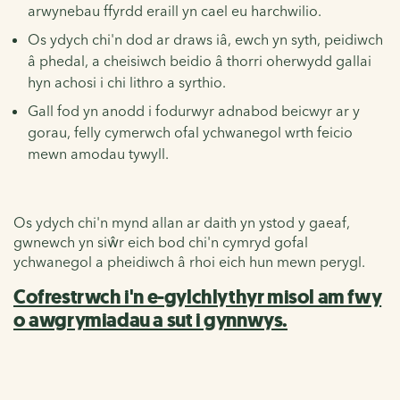
arwynebau ffyrdd eraill yn cael eu harchwilio.
Os ydych chi'n dod ar draws iâ, ewch yn syth, peidiwch
â phedal, a cheisiwch beidio â thorri oherwydd gallai
hyn achosi i chi lithro a syrthio.
Gall fod yn anodd i fodurwyr adnabod beicwyr ar y
gorau, felly cymerwch ofal ychwanegol wrth feicio
mewn amodau tywyll.
Os ydych chi'n mynd allan ar daith yn ystod y gaeaf,
gwnewch yn siŵr eich bod chi'n cymryd gofal
ychwanegol a pheidiwch â rhoi eich hun mewn perygl.
Cofrestrwch i'n e-gylchlythyr misol am fwy
o awgrymiadau a sut i gynnwys.