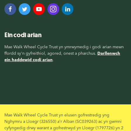
Ein codi arian
Mae Walk Wheel Cycle Trust yn ymrwymedig i godi arian mewn
ffordd sy'n gyfreithiol, agored, onest a pharchus.
Darllenwch
ein haddewid codi arian
.
Mae Walk Wheel Cycle Trust yn elusen gofrestredig yng
Nghymru a Lloegr (326550) a'r Alban (SC039263) ac yn gwmni
cyfyngedig drwy warant a gofrestrwyd yn Lloegr (1797726) yn 2