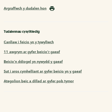
Argraffwch y dudalen hon
Tudalennau cysylltiedig
Canllaw i feicio yn y tywyllwch
11 awgrym ar gyfer beicio'r gaeaf
Beicio'n ddiogel yn nywydd y gaeaf
Sut i aros cymhelliant ar gyfer beicio yn y gaeaf
Ategolion beic a dillad ar gyfer pob tymor