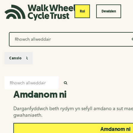
Roi
Dewislen
Chwilio
Canslo
Mewnbwn chwilio
Amdanom ni
CHWILIO
Amdanom ni
Darganfyddwch beth rydym yn sefyll amdano a sut mae
gwahaniaeth.
Amdanom ni