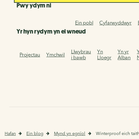
Pwy ydym ni
Ein pobl
Cyfarwyddwyr
Yr hyn rydym yn ei wneud
Llwybrau
Yn
Yn yr
Projectau
Ymchwil
i bawb
Lloegr
Alban
Hafan
Ein blog
Mynd yn egnïol
Winterproof eich tait