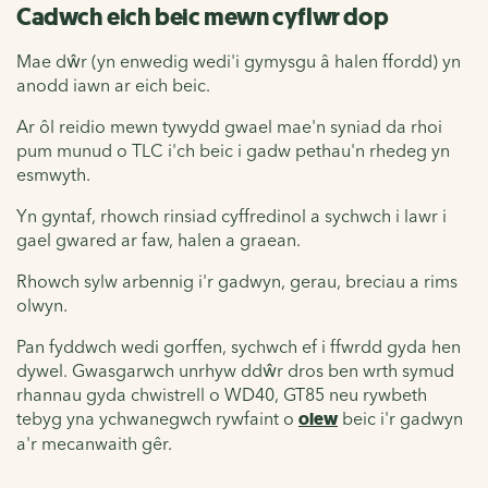
Cadwch eich beic mewn cyflwr dop
Mae dŵr (yn enwedig wedi'i gymysgu â halen ffordd) yn
anodd iawn ar eich beic.
Ar ôl reidio mewn tywydd gwael mae'n syniad da rhoi
pum munud o TLC i'ch beic i gadw pethau'n rhedeg yn
esmwyth.
Yn gyntaf, rhowch rinsiad cyffredinol a sychwch i lawr i
gael gwared ar faw, halen a graean.
Rhowch sylw arbennig i'r gadwyn, gerau, breciau a rims
olwyn.
Pan fyddwch wedi gorffen, sychwch ef i ffwrdd gyda hen
dywel. Gwasgarwch unrhyw ddŵr dros ben wrth symud
rhannau gyda chwistrell o WD40, GT85 neu rywbeth
tebyg yna ychwanegwch rywfaint o
olew
beic i'r gadwyn
a'r mecanwaith gêr.