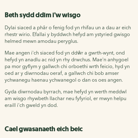
Beth sydd ddim i'w wisgo
Dylai siaced a phâr o fenig fod yn rhifau un a dau ar eich
rhestr wirio. Efallai y byddwch hefyd am ystyried gwisgo
helmed mewn amodau peryglus.
Mae angen i'ch siaced fod yn ddŵr a gwrth-wynt, ond
hefyd yn anadlu ac nid yn rhy drwchus. Mae'n anhygoel
pa mor gyflym y gallwch chi orboethi wrth feicio, hyd yn
oed ar y diwrnodau oeraf, a gallwch chi bob amser
ychwanegu haenau ychwanegol o dan os oes angen.
Gyda diwrnodau byrrach, mae hefyd yn werth meddwl
am wisgo rhywbeth llachar neu fyfyriol, er mwyn helpu
eraill i'ch gweld yn dod.
Cael gwasanaeth eich beic