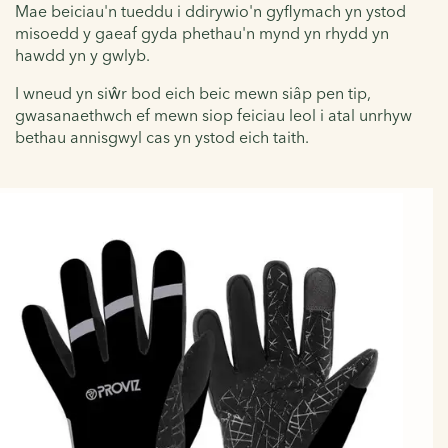
Mae beiciau'n tueddu i ddirywio'n gyflymach yn ystod
misoedd y gaeaf gyda phethau'n mynd yn rhydd yn
hawdd yn y gwlyb.
I wneud yn siŵr bod eich beic mewn siâp pen tip,
gwasanaethwch ef mewn siop feiciau leol i atal unrhyw
bethau annisgwyl cas yn ystod eich taith.