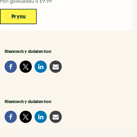
Pori goleuadau o £9.99
Prynu
Rhannwch y dudalen hon
Rhannwch y dudalen hon