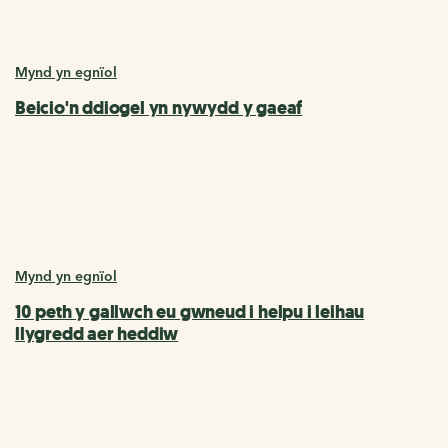
Mynd yn egnïol
Beicio'n ddiogel yn nywydd y gaeaf
Mynd yn egnïol
10 peth y gallwch eu gwneud i helpu i leihau
llygredd aer heddiw