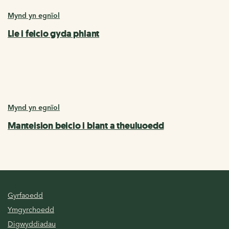
Mynd yn egnïol
Lle i feicio gyda phlant
Mynd yn egnïol
Manteision beicio i blant a theuluoedd
Gyrfaoedd
Ymgyrchoedd
Digwyddiadau