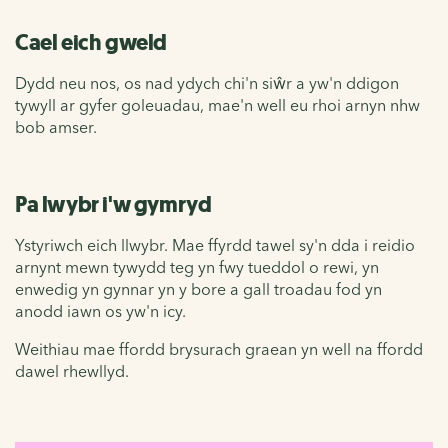
Cael eich gweld
Dydd neu nos, os nad ydych chi'n siŵr a yw'n ddigon
tywyll ar gyfer goleuadau, mae'n well eu rhoi arnyn nhw
bob amser.
Pa lwybr i'w gymryd
Ystyriwch eich llwybr. Mae ffyrdd tawel sy'n dda i reidio
arnynt mewn tywydd teg yn fwy tueddol o rewi, yn
enwedig yn gynnar yn y bore a gall troadau fod yn
anodd iawn os yw'n icy.
Weithiau mae ffordd brysurach graean yn well na ffordd
dawel rhewllyd.