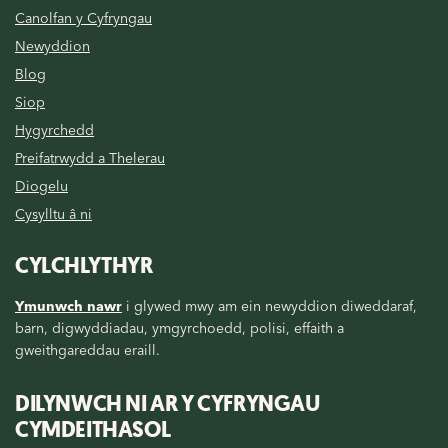
Canolfan y Cyfryngau
Newyddion
Blog
Siop
Hygyrchedd
Preifatrwydd a Thelerau
Diogelu
Cysylltu â ni
CYLCHLYTHYR
Ymunwch nawr
i glywed mwy am ein newyddion diweddaraf,
barn, digwyddiadau, ymgyrchoedd, polisi, effaith a
gweithgareddau eraill.
DILYNWCH NI AR Y CYFRYNGAU
CYMDEITHASOL