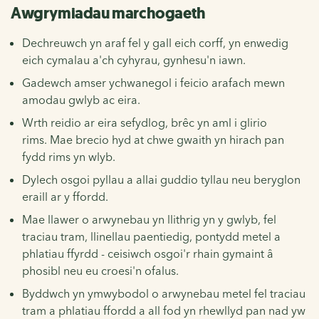
Awgrymiadau marchogaeth
Dechreuwch yn araf fel y gall eich corff, yn enwedig
eich cymalau a'ch cyhyrau, gynhesu'n iawn.
Gadewch amser ychwanegol i feicio arafach mewn
amodau gwlyb ac eira.
Wrth reidio ar eira sefydlog, brêc yn aml i glirio
rims. Mae brecio hyd at chwe gwaith yn hirach pan
fydd rims yn wlyb.
Dylech osgoi pyllau a allai guddio tyllau neu beryglon
eraill ar y ffordd.
Mae llawer o arwynebau yn llithrig yn y gwlyb, fel
traciau tram, llinellau paentiedig, pontydd metel a
phlatiau ffyrdd - ceisiwch osgoi'r rhain gymaint â
phosibl neu eu croesi'n ofalus.
Byddwch yn ymwybodol o arwynebau metel fel traciau
tram a phlatiau ffordd a all fod yn rhewllyd pan nad yw