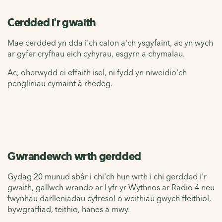
Cerdded i'r gwaith
Mae cerdded yn dda i'ch calon a'ch ysgyfaint, ac yn wych
ar gyfer cryfhau eich cyhyrau, esgyrn a chymalau.
Ac, oherwydd ei effaith isel, ni fydd yn niweidio'ch
pengliniau cymaint â rhedeg.
Gwrandewch wrth gerdded
Gydag 20 munud sbâr i chi'ch hun wrth i chi gerdded i'r
gwaith, gallwch wrando ar Lyfr yr Wythnos ar Radio 4 neu
fwynhau darlleniadau cyfresol o weithiau gwych ffeithiol,
bywgraffiad, teithio, hanes a mwy.