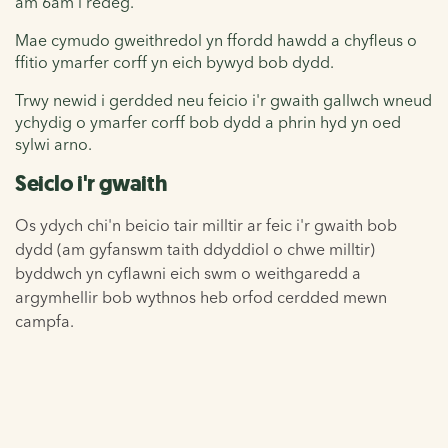
am 6am i redeg.
Mae cymudo gweithredol yn ffordd hawdd a chyfleus o
ffitio ymarfer corff yn eich bywyd bob dydd.
Trwy newid i gerdded neu feicio i'r gwaith gallwch wneud
ychydig o ymarfer corff bob dydd a phrin hyd yn oed
sylwi arno.
Seiclo i'r gwaith
Os ydych chi'n beicio tair milltir ar feic i'r gwaith bob
dydd (am gyfanswm taith ddyddiol o chwe milltir)
byddwch yn cyflawni eich swm o weithgaredd a
argymhellir bob wythnos heb orfod cerdded mewn
campfa.