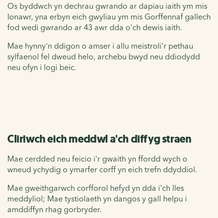
Os byddwch yn dechrau gwrando ar dapiau iaith ym mis
Ionawr, yna erbyn eich gwyliau ym mis Gorffennaf gallech
fod wedi gwrando ar 43 awr dda o'ch dewis iaith.
Mae hynny'n ddigon o amser i allu meistroli'r pethau
sylfaenol fel dweud helo, archebu bwyd neu ddiodydd
neu ofyn i logi beic.
Cliriwch eich meddwl a'ch diffyg straen
Mae cerdded neu feicio i'r gwaith yn ffordd wych o
wneud ychydig o ymarfer corff yn eich trefn ddyddiol.
Mae gweithgarwch corfforol hefyd yn dda i'ch lles
meddyliol; Mae tystiolaeth yn dangos y gall helpu i
amddiffyn rhag gorbryder.