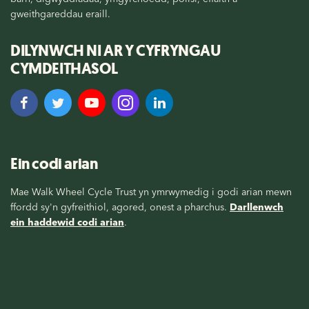
gweithgareddau eraill.
DILYNWCH NI AR Y CYFRYNGAU
CYMDEITHASOL
Ein codi arian
Mae Walk Wheel Cycle Trust yn ymrwymedig i godi arian mewn
ffordd sy'n gyfreithiol, agored, onest a pharchus.
Darllenwch
ein haddewid codi arian
.