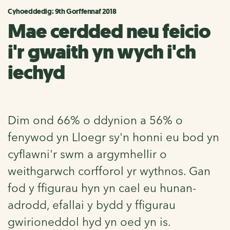
Cyhoeddedig: 9th Gorffennaf 2018
Mae cerdded neu feicio
i'r gwaith yn wych i'ch
iechyd
Dim ond 66% o ddynion a 56% o
fenywod yn Lloegr sy'n honni eu bod yn
cyflawni'r swm a argymhellir o
weithgarwch corfforol yr wythnos. Gan
fod y ffigurau hyn yn cael eu hunan-
adrodd, efallai y bydd y ffigurau
gwirioneddol hyd yn oed yn is.