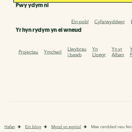
Pwy ydym ni
Ein pobl
Cyfarwyddwyr
Yr hyn rydym yn ei wneud
Llwybrau
Yn
Yn yr
Projectau
Ymchwil
i bawb
Lloegr
Alban
Hafan
Ein blog
Mynd yn egnïol
Mae cerdded neu feici