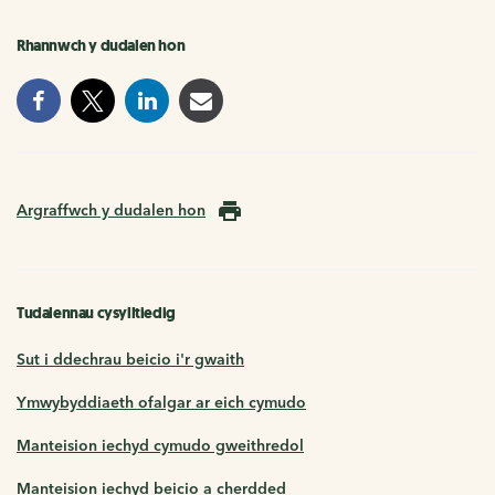
Rhannwch y dudalen hon
Argraffwch y dudalen hon
Tudalennau cysylltiedig
Sut i ddechrau beicio i'r gwaith
Ymwybyddiaeth ofalgar ar eich cymudo
Manteision iechyd cymudo gweithredol
Manteision iechyd beicio a cherdded