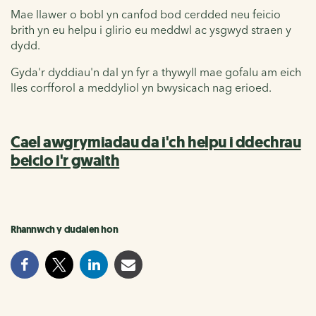
Mae llawer o bobl yn canfod bod cerdded neu feicio
brith yn eu helpu i glirio eu meddwl ac ysgwyd straen y
dydd.
Gyda'r dyddiau'n dal yn fyr a thywyll mae gofalu am eich
lles corfforol a meddyliol yn bwysicach nag erioed.
Cael awgrymiadau da i'ch helpu i ddechrau
beicio i'r gwaith
Rhannwch y dudalen hon