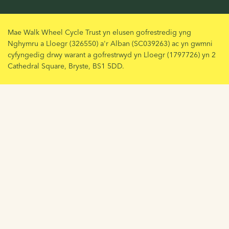
Mae Walk Wheel Cycle Trust yn elusen gofrestredig yng
Nghymru a Lloegr (326550) a'r Alban (SC039263) ac yn gwmni
cyfyngedig drwy warant a gofrestrwyd yn Lloegr (1797726) yn 2
Cathedral Square, Bryste, BS1 5DD.