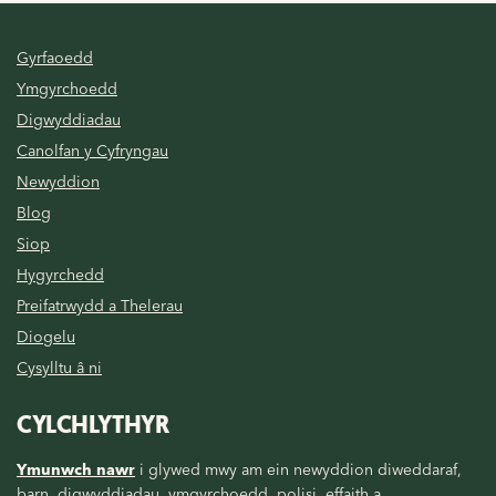
Gyrfaoedd
Ymgyrchoedd
Digwyddiadau
Canolfan y Cyfryngau
Newyddion
Blog
Siop
Hygyrchedd
Preifatrwydd a Thelerau
Diogelu
Cysylltu â ni
CYLCHLYTHYR
Ymunwch nawr
i glywed mwy am ein newyddion diweddaraf,
barn, digwyddiadau, ymgyrchoedd, polisi, effaith a