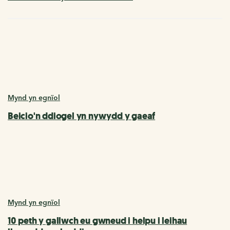
Mynd yn egnïol
Beicio'n ddiogel yn nywydd y gaeaf
Mynd yn egnïol
10 peth y gallwch eu gwneud i helpu i leihau