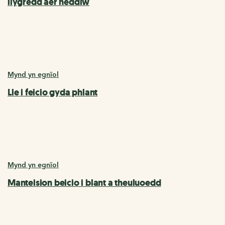
llygredd aer heddiw
Mynd yn egnïol
Lle i feicio gyda phlant
Mynd yn egnïol
Manteision beicio i blant a theuluoedd