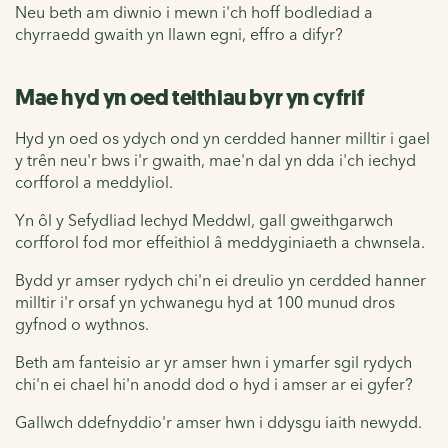
Neu beth am diwnio i mewn i'ch hoff bodlediad a
chyrraedd gwaith yn llawn egni, effro a difyr?
Mae hyd yn oed teithiau byr yn cyfrif
Hyd yn oed os ydych ond yn cerdded hanner milltir i gael
y trên neu'r bws i'r gwaith, mae'n dal yn dda i'ch iechyd
corfforol a meddyliol.
Yn ôl y Sefydliad Iechyd Meddwl, gall gweithgarwch
corfforol fod mor effeithiol â meddyginiaeth a chwnsela.
Bydd yr amser rydych chi'n ei dreulio yn cerdded hanner
milltir i'r orsaf yn ychwanegu hyd at 100 munud dros
gyfnod o wythnos.
Beth am fanteisio ar yr amser hwn i ymarfer sgil rydych
chi'n ei chael hi'n anodd dod o hyd i amser ar ei gyfer?
Gallwch ddefnyddio'r amser hwn i ddysgu iaith newydd.