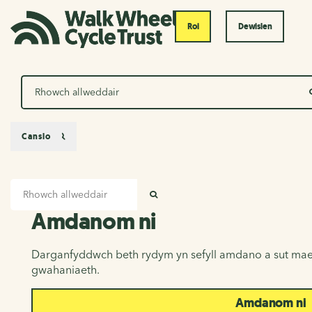
Roi
Dewislen
Chwilio
Canslo
Mewnbwn chwilio
Amdanom ni
CHWILIO
Amdanom ni
Darganfyddwch beth rydym yn sefyll amdano a sut mae
gwahaniaeth.
Amdanom ni