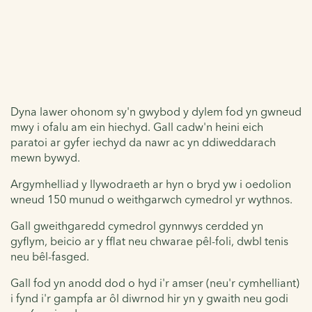
Dyna lawer ohonom sy'n gwybod y dylem fod yn gwneud
mwy i ofalu am ein hiechyd. Gall cadw'n heini eich
paratoi ar gyfer iechyd da nawr ac yn ddiweddarach
mewn bywyd.
Argymhelliad y llywodraeth ar hyn o bryd yw i oedolion
wneud 150 munud o weithgarwch cymedrol yr wythnos.
Gall gweithgaredd cymedrol gynnwys cerdded yn
gyflym, beicio ar y fflat neu chwarae pêl-foli, dwbl tenis
neu bêl-fasged.
Gall fod yn anodd dod o hyd i'r amser (neu'r cymhelliant)
i fynd i'r gampfa ar ôl diwrnod hir yn y gwaith neu godi