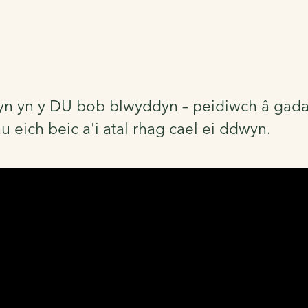
yn yn y DU bob blwyddyn – peidiwch â gadae
 eich beic a'i atal rhag cael ei ddwyn.