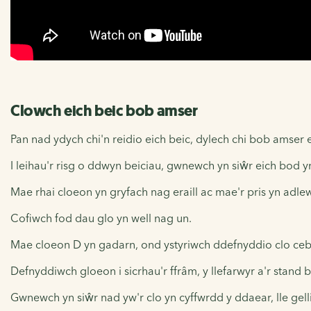
Clowch eich beic bob amser
Pan nad ydych chi'n reidio eich beic, dylech chi bob amser e
I leihau'r risg o ddwyn beiciau, gwnewch yn siŵr eich bod y
Mae rhai cloeon yn gryfach nag eraill ac mae'r pris yn adl
Cofiwch fod dau glo yn well nag un.
Mae cloeon D yn gadarn, ond ystyriwch ddefnyddio clo cebl y
Defnyddiwch gloeon i sicrhau'r ffrâm, y llefarwyr a'r stand 
Gwnewch yn siŵr nad yw'r clo yn cyffwrdd y ddaear, lle gel