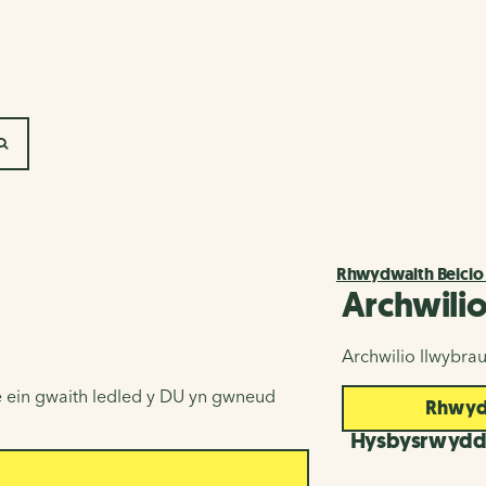
SEARCH
Rhwydwaith Beicio
Archwili
Archwilio llwybra
 ein gwaith ledled y DU yn gwneud
Rhwydw
Hysbysrwyd