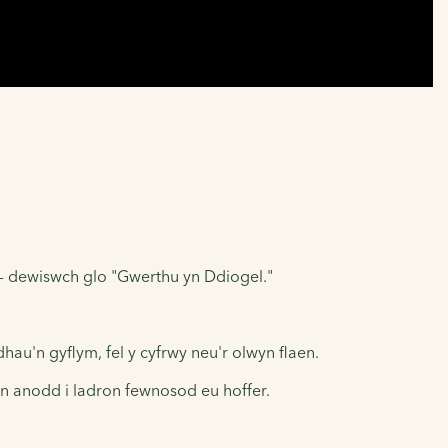
-
dewiswch glo "Gwerthu yn Ddiogel."
au'n gyflym, fel y cyfrwy neu'r olwyn flaen.
i'n anodd i ladron fewnosod eu hoffer.