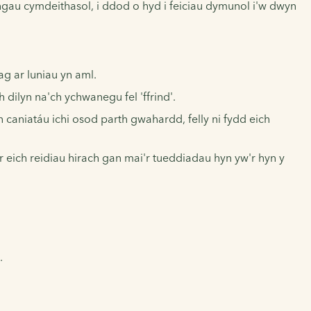
ngau cymdeithasol, i ddod o hyd i feiciau dymunol i'w dwyn
ag ar luniau yn aml.
dilyn na'ch ychwanegu fel 'ffrind'.
n caniatáu ichi osod parth gwahardd, felly ni fydd eich
ar eich reidiau hirach gan mai'r tueddiadau hyn yw'r hyn y
.