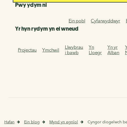
Pwy ydym ni
Ein pobl
Cyfarwyddwyr
Yr hyn rydym yn ei wneud
Llwybrau
Yn
Yn yr
Projectau
Ymchwil
i bawb
Lloegr
Alban
Hafan
Ein blog
Mynd yn egnïol
Cyngor diogelwch be