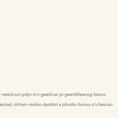
 newid sut rydyn ni'n gweld ac yn gwerthfawrogi beicio.
iad, olrhain reidiau dyddiol a phostio lluniau o'u beiciau