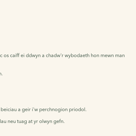
beic os caiff ei ddwyn a chadw'r wybodaeth hon mewn man
n.
beiciau a geir i'w perchnogion priodol.
lau neu tuag at yr olwyn gefn.