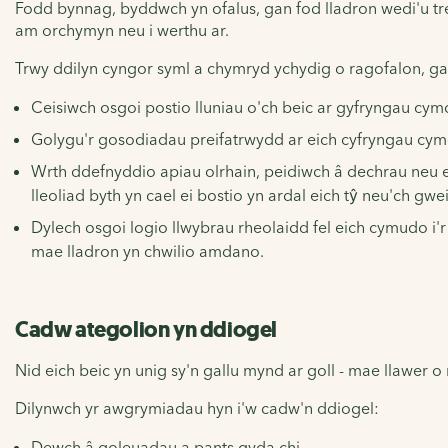
Fodd bynnag, byddwch yn ofalus, gan fod lladron wedi'u tre
am orchymyn neu i werthu ar.
Trwy ddilyn cyngor syml a chymryd ychydig o ragofalon, gal
Ceisiwch osgoi postio lluniau o'ch beic ar gyfryngau cymd
Golygu'r gosodiadau preifatrwydd ar eich cyfryngau cymdei
Wrth ddefnyddio apiau olrhain, peidiwch â dechrau neu eich
lleoliad byth yn cael ei bostio yn ardal eich tŷ neu'ch gwei
Dylech osgoi logio llwybrau rheolaidd fel eich cymudo i'r 
mae lladron yn chwilio amdano.
Cadw ategolion yn ddiogel
Nid eich beic yn unig sy'n gallu mynd ar goll - mae llawer
Dilynwch yr awgrymiadau hyn i'w cadw'n ddiogel:
Dewch â goleuadau a pants gyda chi.