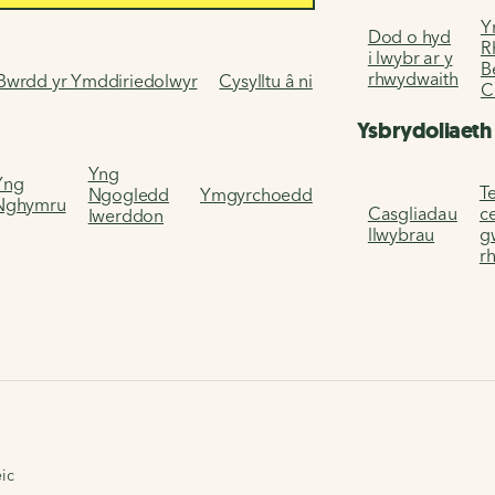
Y
Dod o hyd
R
i lwybr ar y
B
rhwydwaith
Bwrdd yr Ymddiriedolwyr
Cysylltu â ni
C
Ysbrydoliaeth
Yng
Yng
Te
Ngogledd
Ymgyrchoedd
Nghymru
Casgliadau
c
Iwerddon
llwybrau
g
r
ic