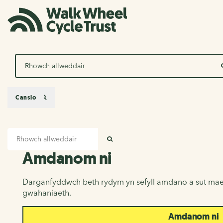
Chwilio
Canslo
Mewnbwn chwilio
Amdanom ni
CHWILIO
Amdanom ni
Darganfyddwch beth rydym yn sefyll amdano a sut mae
gwahaniaeth.
Amdanom ni