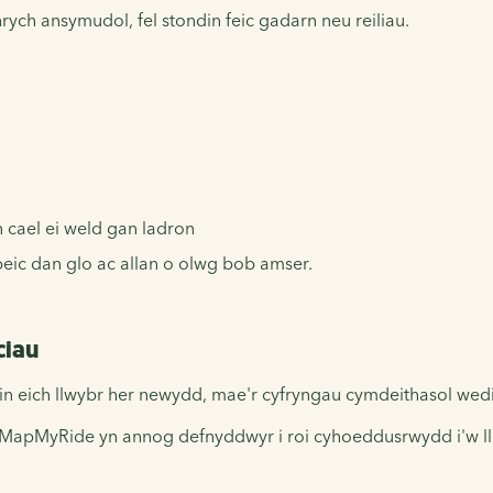
rych ansymudol, fel stondin feic gadarn neu reiliau.
n cael ei weld gan ladron
beic dan glo ac allan o olwg bob amser.
ciau
ain eich llwybr her newydd, mae'r cyfryngau cymdeithasol wedi
MapMyRide yn annog defnyddwyr i roi cyhoeddusrwydd i'w lleol