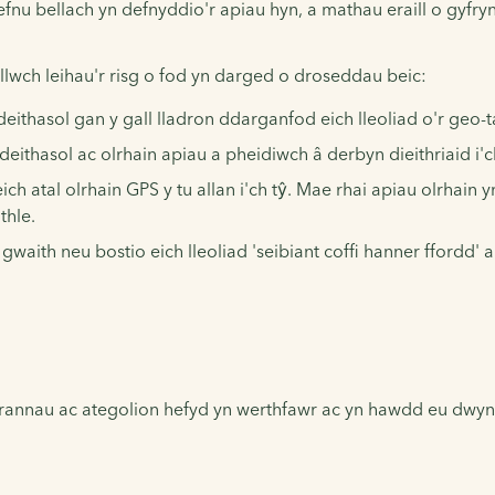
fnu bellach yn defnyddio'r apiau hyn, a mathau eraill o gyfry
lwch leihau'r risg o fod yn darged o droseddau beic:
eithasol gan y gall lladron ddarganfod eich lleoliad o'r geo-t
thasol ac olrhain apiau a pheidiwch â derbyn dieithriaid i'ch 
 atal olrhain GPS y tu allan i'ch tŷ. Mae rhai apiau olrhain y
thle.
gwaith neu bostio eich lleoliad 'seibiant coffi hanner ffordd' 
 o rannau ac ategolion hefyd yn werthfawr ac yn hawdd eu dwyn