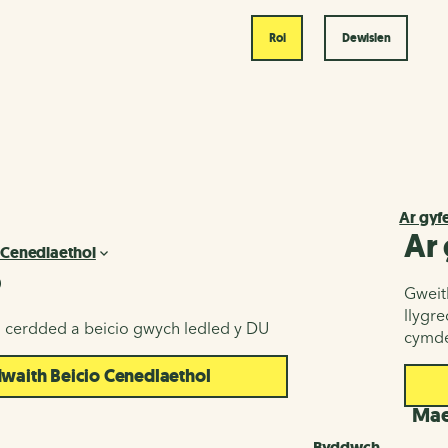
Roi
Dewislen
Ar gyf
Ar
 Cenedlaethol
o
Gweith
llygr
u cerdded a beicio gwych ledled y DU
cymde
aith Beicio Cenedlaethol
d
Maes
Byddwch