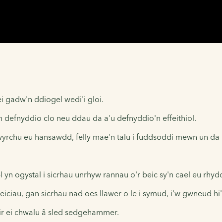
i gadw'n ddiogel wedi'i gloi.
n defnyddio clo neu ddau da a'u defnyddio'n effeithiol.
ewyrchu eu hansawdd, felly mae'n talu i fuddsoddi mewn un da
n ogystal i sicrhau unrhyw rannau o'r beic sy'n cael eu rhyddh
beiciau, gan sicrhau nad oes llawer o le i symud, i'w gwneud h
lir ei chwalu â sled sedgehammer.