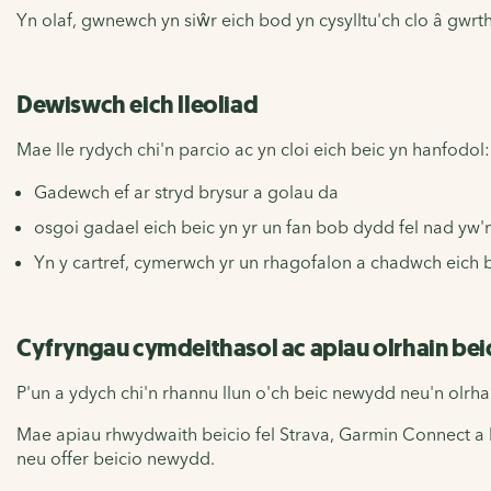
Yn olaf, gwnewch yn siŵr eich bod yn cysylltu'ch clo â gwrth
Dewiswch eich lleoliad
Mae lle rydych chi'n parcio ac yn cloi eich beic yn hanfodol:
Gadewch ef ar stryd brysur a golau da
osgoi gadael eich beic yn yr un fan bob dydd fel nad yw'
Yn y cartref, cymerwch yr un rhagofalon a chadwch eich 
Cyfryngau cymdeithasol ac apiau olrhain bei
P'un a ydych chi'n rhannu llun o'ch beic newydd neu'n olrh
Mae apiau rhwydwaith beicio fel Strava, Garmin Connect a 
neu offer beicio newydd.