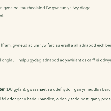
n gyda bolltau rheolaidd i'w gwneud yn fwy diogel.
oi.
 ffrâm, gwneud ac unrhyw farciau eraill a all adnabod eich 
 onglau, i helpu gydag adnabod ac yswiriant os caiff ei ddwy
ter
(DU gyfan), gwasanaeth a ddefnyddir gan yr heddlu i baru 
dd fel arfer ger y bariau handlen, o dan y sedd bost, gan y peda