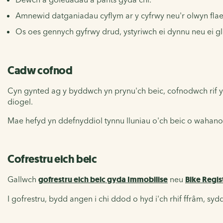
Amnewid datganiadau cyflym ar y cyfrwy neu'r olwyn flae
Os oes gennych gyfrwy drud, ystyriwch ei dynnu neu ei gl
Cadw cofnod
Cyn gynted ag y byddwch yn prynu'ch beic, cofnodwch rif y
diogel.
Mae hefyd yn ddefnyddiol tynnu lluniau o'ch beic o wahanol
Cofrestru eich beic
Gallwch
gofrestru eich beic gyda Immobilise
neu
Bike Regis
I gofrestru, bydd angen i chi ddod o hyd i'ch rhif ffrâm, sy