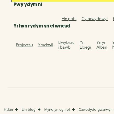
Pwy ydym ni
Ein pobl
Cyfarwyddwyr
Yr hyn rydym yn ei wneud
Llwybrau
Yn
Yn yr
Projectau
Ymchwil
i bawb
Lloegr
Alban
Hafan
Ein blog
Mynd yn egnïol
Cawodydd gwanwyn s