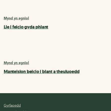
Mynd yn egnïol
Lle i feicio gyda phlant
Mynd yn egnïol
Manteision beicio i blant a theuluoedd
Gyrfaoedd