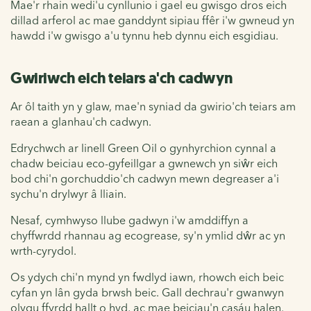
Mae'r rhain wedi'u cynllunio i gael eu gwisgo dros eich
dillad arferol ac mae ganddynt sipiau ffêr i'w gwneud yn
hawdd i'w gwisgo a'u tynnu heb dynnu eich esgidiau.
Gwiriwch eich teiars a'ch cadwyn
Ar ôl taith yn y glaw, mae'n syniad da gwirio'ch teiars am
raean a glanhau'ch cadwyn.
Edrychwch ar
linell Green Oil o
gynhyrchion cynnal a
chadw beiciau eco-gyfeillgar a gwnewch yn siŵr eich
bod chi'n gorchuddio'ch cadwyn mewn degreaser a'i
sychu'n drylwyr â lliain.
Nesaf, cymhwyso
llube
gadwyn i'w amddiffyn a
chyffwrdd rhannau ag ecogrease, sy'n ymlid dŵr ac yn
wrth-cyrydol.
Os ydych chi'n mynd yn fwdlyd iawn, rhowch eich beic
cyfan yn lân gyda brwsh beic. Gall dechrau'r gwanwyn
olygu ffyrdd hallt o hyd, ac mae beiciau'n casáu halen.