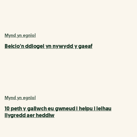
Mynd yn egnïol
Beicio'n ddiogel yn nywydd y gaeaf
Mynd yn egnïol
10 peth y gallwch eu gwneud i helpu i leihau
llygredd aer heddiw