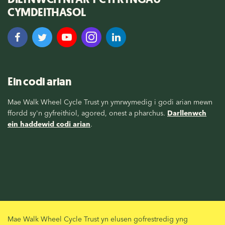
CYMDEITHASOL
Ein codi arian
Mae Walk Wheel Cycle Trust yn ymrwymedig i godi arian mewn
ffordd sy'n gyfreithiol, agored, onest a pharchus.
Darllenwch
ein haddewid codi arian
.
Mae Walk Wheel Cycle Trust yn elusen gofrestredig yng