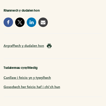
Rhannwch y dudalen hon
Argraffwch y dudalen hon
Tudalennau cysylltiedig
Canllaw i feicio yn y tywyllwch
Gosodwch her feicio haf i chi'ch hun