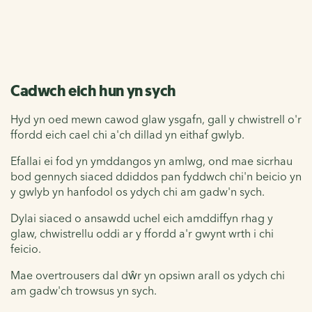
Cadwch eich hun yn sych
Hyd yn oed mewn cawod glaw ysgafn, gall y chwistrell o'r
ffordd eich cael chi a'ch dillad yn eithaf gwlyb.
Efallai ei fod yn ymddangos yn amlwg, ond mae sicrhau
bod gennych siaced ddiddos pan fyddwch chi'n beicio yn
y gwlyb yn hanfodol os ydych chi am gadw'n sych.
Dylai siaced o ansawdd uchel eich amddiffyn rhag y
glaw, chwistrellu oddi ar y ffordd a'r gwynt wrth i chi
feicio.
Mae overtrousers dal dŵr yn opsiwn arall os ydych chi
am gadw'ch trowsus yn sych.