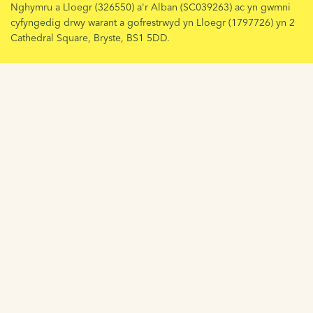
Nghymru a Lloegr (326550) a'r Alban (SC039263) ac yn gwmni
cyfyngedig drwy warant a gofrestrwyd yn Lloegr (1797726) yn 2
Cathedral Square, Bryste, BS1 5DD.