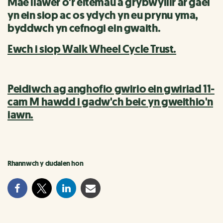
Mae llawer o'r eitemau a grybwyllir ar gael
yn ein siop ac os ydych yn eu prynu yma,
byddwch yn cefnogi ein gwaith.
Ewch i siop Walk Wheel Cycle Trust.
Peidiwch ag anghofio gwirio ein gwiriad 11-
cam M hawdd i gadw'ch beic yn gweithio'n
iawn.
Rhannwch y dudalen hon