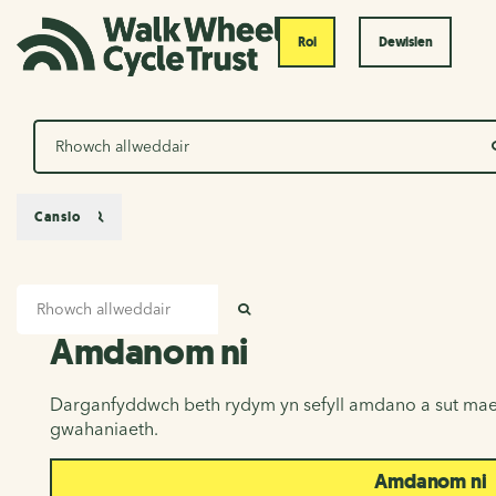
Roi
Dewislen
Chwilio
Canslo
Mewnbwn chwilio
Amdanom ni
CHWILIO
Amdanom ni
Darganfyddwch beth rydym yn sefyll amdano a sut mae
gwahaniaeth.
Amdanom ni