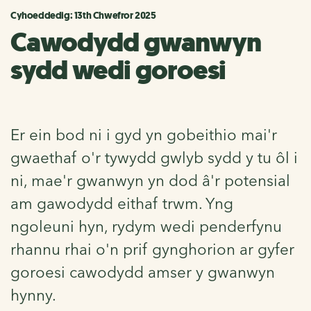
Cyhoeddedig: 13th Chwefror 2025
Cawodydd gwanwyn
sydd wedi goroesi
Er ein bod ni i gyd yn gobeithio mai'r
gwaethaf o'r tywydd gwlyb sydd y tu ôl i
ni, mae'r gwanwyn yn dod â'r potensial
am gawodydd eithaf trwm. Yng
ngoleuni hyn, rydym wedi penderfynu
rhannu rhai o'n prif gynghorion ar gyfer
goroesi cawodydd amser y gwanwyn
hynny.