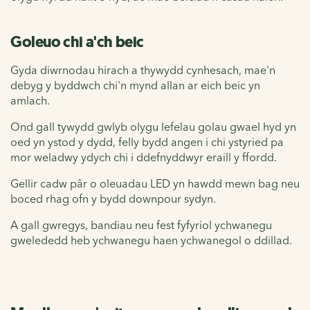
Goleuo chi a'ch beic
Gyda diwrnodau hirach a thywydd cynhesach, mae'n
debyg y byddwch chi'n mynd allan ar eich beic yn
amlach.
Ond gall tywydd gwlyb olygu lefelau golau gwael hyd yn
oed yn ystod y dydd, felly bydd angen i chi ystyried pa
mor weladwy ydych chi i ddefnyddwyr eraill y ffordd.
Gellir cadw pâr o
oleuadau
LED yn hawdd mewn bag neu
boced rhag ofn y bydd downpour sydyn.
A gall gwregys, bandiau neu fest fyfyriol ychwanegu
gwelededd heb ychwanegu haen ychwanegol o ddillad.