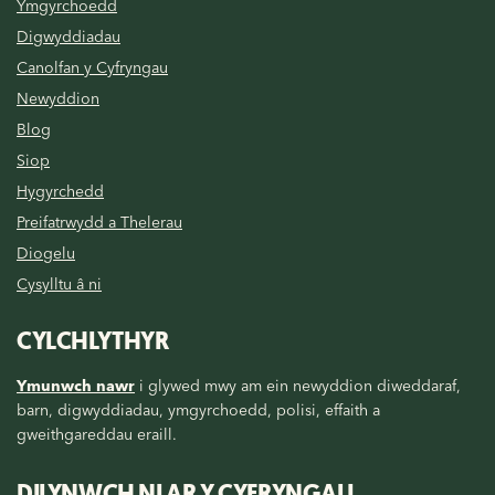
Ymgyrchoedd
Digwyddiadau
Canolfan y Cyfryngau
Newyddion
Blog
Siop
Hygyrchedd
Preifatrwydd a Thelerau
Diogelu
Cysylltu â ni
CYLCHLYTHYR
Ymunwch nawr
i glywed mwy am ein newyddion diweddaraf,
barn, digwyddiadau, ymgyrchoedd, polisi, effaith a
gweithgareddau eraill.
DILYNWCH NI AR Y CYFRYNGAU