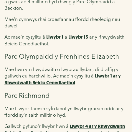
a gwastad 4 milltir o hyd rhwng y Parc Olympaidd a
Beckton.
Mae'n cynnwys rhai croesfannau ffordd rheoledig neu
dawel.
Ac mae'n cysylltu â
Llwybr 1
a
Llwybr 13
ar y Rhwydwaith
Beicio Cenedlaethol.
Parc Olympaidd y Frenhines Elizabeth
Mae hwn yn rhwydwaith o lwybrau llydan, di-draffig y
gallwch eu harchwilio. Ac mae'n cysylltu â
Llwybr 1 ar y
Rhwydwaith Beicio Cenedlaethol
.
Parc Richmond
Mae Llwybr Tamsin syfrdanol yn llwybr graean oddi ar y
ffordd sy'n saith milltir o hyd.
Gallwch gyfuno'r llwybr hwn â
Llwybr 4 ar y Rhwydwaith