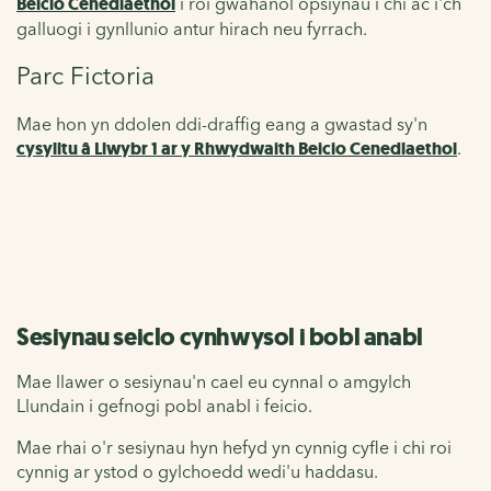
Beicio Cenedlaethol
i roi gwahanol opsiynau i chi ac i'ch
galluogi i gynllunio antur hirach neu fyrrach.
Parc Fictoria
Mae hon yn ddolen ddi-draffig eang a gwastad sy'n
cysylltu â Llwybr 1 ar y Rhwydwaith Beicio Cenedlaethol
.
Sesiynau seiclo cynhwysol
i bobl anabl
Mae llawer o sesiynau'n cael eu cynnal o amgylch
Llundain i gefnogi
pobl anabl i feicio.
Mae rhai o'r sesiynau hyn hefyd yn cynnig cyfle i chi roi
cynnig ar ystod o gylchoedd wedi'u haddasu.