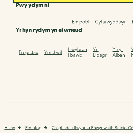
Pwy ydym ni
Ein pobl
Cyfarwyddwyr
Yr hyn rydym yn ei wneud
Llwybrau
Yn
Yn yr
Projectau
Ymchwil
i bawb
Lloegr
Alban
Hafan
Ein blog
Casgliadau llwybrau Rhwydwaith Beicio C