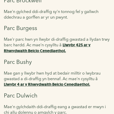
Parc Brockwell
Mae'n gylched ddi-draffig sy'n tonnog fel y gallwch
ddechrau a gorffen ar yr un pwynt.
Parc Burgess
Mae'r parc hwn yn
llwybr di-draffig gwastad a llydan trwy
barc hardd. Ac mae'n cysylltu â
Llwybr 425 ar y
Rhwydwaith Beicio Cenedlaethol.
Parc Bushy
Mae gan y llwybr hwn hyd at bedair milltir o lwybrau
gwastad a di-draffig yn bennaf. Ac mae'n cysylltu â
Llwybr 4 ar y Rhwydwaith Beicio Cenedlaethol.
Parc Dulwich
Mae'n gylchdaith ddi-draffig eang a gwastad er mwyn i
chi allu dolennu o amgylch y parc.