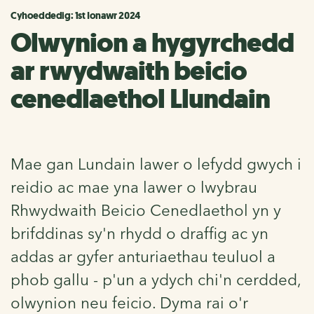
Cyhoeddedig: 1st Ionawr 2024
Olwynion a hygyrchedd
ar rwydwaith beicio
cenedlaethol Llundain
Mae gan Lundain lawer o lefydd gwych i
reidio ac mae yna lawer o lwybrau
Rhwydwaith Beicio Cenedlaethol yn y
brifddinas sy'n rhydd o draffig ac yn
addas ar gyfer anturiaethau teuluol a
phob gallu - p'un a ydych chi'n cerdded,
olwynion neu feicio. Dyma rai o'r