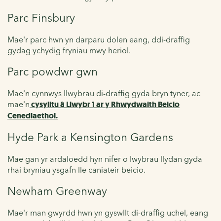
Parc
Finsbury
Mae'r parc hwn yn darparu dolen eang, ddi-draffig
gydag ychydig fryniau mwy heriol.
Parc powdwr gwn
Mae'n cynnwys llwybrau di-draffig gyda bryn tyner, ac
mae'n
cysylltu â Llwybr 1 ar y Rhwydwaith Beicio
Cenedlaethol.
Hyde Park a Kensington Gardens
Mae gan yr ardaloedd hyn nifer o lwybrau llydan gyda
rhai bryniau ysgafn lle caniateir beicio.
Newham Greenway
Mae'r man gwyrdd hwn yn gyswllt di-draffig uchel, eang