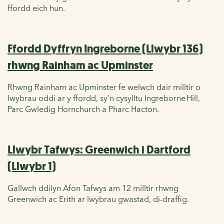
ffordd eich hun.
Ffordd Dyffryn Ingreborne (Llwybr 136)
rhwng Rainham ac Upminster
Rhwng Rainham ac Upminster
fe
welwch dair milltir o
lwybrau oddi ar y ffordd, sy'n cysylltu
Ingreborne
Hill
,
Parc Gwledig Hornchurch a
Pharc
Hacton
.
Llwybr Tafwys: Greenwich i Dartford
(Llwybr 1)
Gallwch ddilyn Afon Tafwys am 12 milltir rhwng
Greenwich ac Erith ar lwybrau gwastad, di-draffig
.