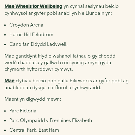
Mae Wheels for Wellbeing
yn cynnal sesiynau beicio
cynhwysol ar gyfer pobl anabl yn Ne Llundain yn:
Croydon Arena
Herne Hill Felodrom
Canolfan Ddydd Ladywell.
Mae ganddynt fflyd o wahanol fathau o gylchoedd
wedi'u haddasu y gallwch roi cynnig arnynt gyda
chymorth hyfforddwyr cymwys.
Mae
clybiau beicio pob gallu Bikeworks ar gyfer pobl ag
anableddau dysgu, corfforol a synhwyraidd.
Maent yn digwydd mewn:
Parc Fictoria
Parc Olympaidd y Frenhines Elizabeth
Central Park,
East Ham