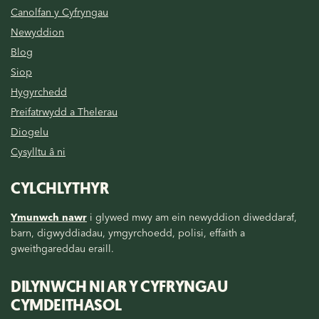
Canolfan y Cyfryngau
Newyddion
Blog
Siop
Hygyrchedd
Preifatrwydd a Thelerau
Diogelu
Cysylltu â ni
CYLCHLYTHYR
Ymunwch nawr
i glywed mwy am ein newyddion diweddaraf,
barn, digwyddiadau, ymgyrchoedd, polisi, effaith a
gweithgareddau eraill.
DILYNWCH NI AR Y CYFRYNGAU
CYMDEITHASOL