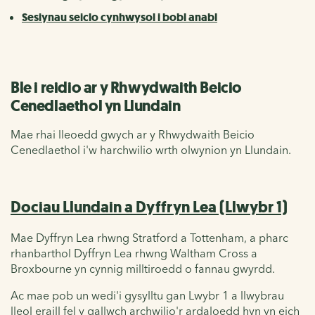
Sesiynau seiclo cynhwysol i bobl anabl
Ble i reidio ar y Rhwydwaith Beicio
Cenedlaethol yn Llundain
Mae rhai lleoedd gwych ar y Rhwydwaith Beicio
Cenedlaethol i'w harchwilio wrth olwynion yn Llundain.
Dociau Llundain a Dyffryn Lea (Llwybr 1)
Mae Dyffryn Lea rhwng Stratford a Tottenham, a pharc
rhanbarthol Dyffryn Lea rhwng Waltham Cross a
Broxbourne yn cynnig milltiroedd o fannau gwyrdd.
Ac mae pob un wedi'i gysylltu gan Lwybr 1 a llwybrau
lleol eraill fel y gallwch archwilio'r ardaloedd hyn yn eich