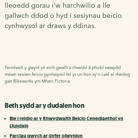
lleoedd gorau i'w harchwilio a lle
gallwch ddod o hyd i sesiynau beicio
cynhwysol ar draws y ddinas.
Teimlwch y gwynt yn eich gwallt a chwrdd â phobl newydd
mewn sesiwn feicio gynhwysol fel yr un hon sy'n cael ei rhedeg
gan Bikeworks ym Mharc Fictoria.
Beth sydd ar y dudalen hon
Ble i reidio ar y Rhwydwaith Beicio Cenedlaethol yn
Llundain
Parciau gwych ar gyfer olwynion