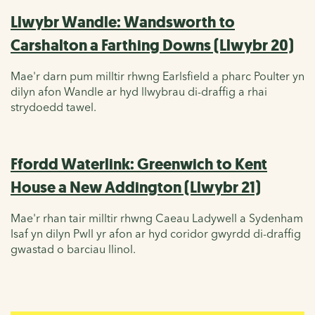
Llwybr Wandle: Wandsworth to
Carshalton a Farthing Downs (Llwybr 20)
Mae'r
darn
pum
milltir rhwng
Earlsfield
a pharc Poulter yn
dilyn afon Wandle
ar hyd
llwybrau di-draffig a rhai
strydoedd tawel
.
Ffordd Waterlink: Greenwich to Kent
House a New Addington (Llwybr 21)
Mae'r rhan tair milltir rhwng
Caeau
Ladywell
a Sydenham
Isaf yn dilyn Pwll yr afon ar hyd
coridor gwyrdd
di-draffig
gwastad
o barciau llinol
.