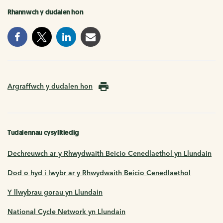
Rhannwch y dudalen hon
Argraffwch y dudalen hon
Tudalennau cysylltiedig
Dechreuwch ar y Rhwydwaith Beicio Cenedlaethol yn Llundain
Dod o hyd i lwybr ar y Rhwydwaith Beicio Cenedlaethol
Y llwybrau gorau yn Llundain
National Cycle Network yn Llundain