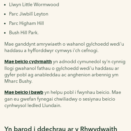
Llwyn Little Wormwood
Parc Jiwbilî Leyton
Parc Higham Hill
Bush Hill Park.
Mae ganddynt amrywiaeth o wahanol gylchoedd wedi'u
haddasu a hyfforddwyr cymwys i'ch cefnogi.
Mae beicio cydymaith
yn adnodd cymunedol sy'n cynnig
llogi gwahanol fathau o gylchoedd wedi'u haddasu ar
gyfer pobl ag anableddau ac anghenion arbennig ym
Mharc Bushy.
Mae beicio i bawb
yn
helpu pobl i fwynhau beicio. Mae
gan eu gwefan fynegai chwiliadwy o sesiynau beicio
cynhwysol ledled Llundain.
Yn barod i ddechrau ar y Rhwydwaith