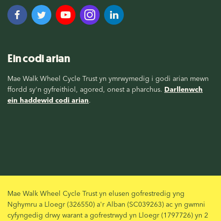
Ein codi arian
Mae Walk Wheel Cycle Trust yn ymrwymedig i godi arian mewn
ffordd sy'n gyfreithiol, agored, onest a pharchus.
Darllenwch
ein haddewid codi arian
.
Mae Walk Wheel Cycle Trust yn elusen gofrestredig yng
Nghymru a Lloegr (326550) a'r Alban (SC039263) ac yn gwmni
cyfyngedig drwy warant a gofrestrwyd yn Lloegr (1797726) yn 2