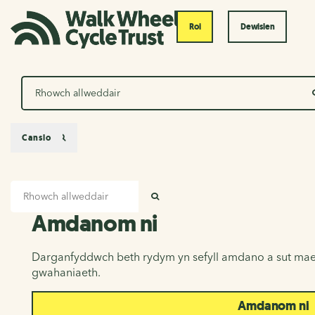
Roi
Dewislen
Chwilio
Canslo
Mewnbwn chwilio
Amdanom ni
CHWILIO
Amdanom ni
Darganfyddwch beth rydym yn sefyll amdano a sut mae
gwahaniaeth.
Amdanom ni