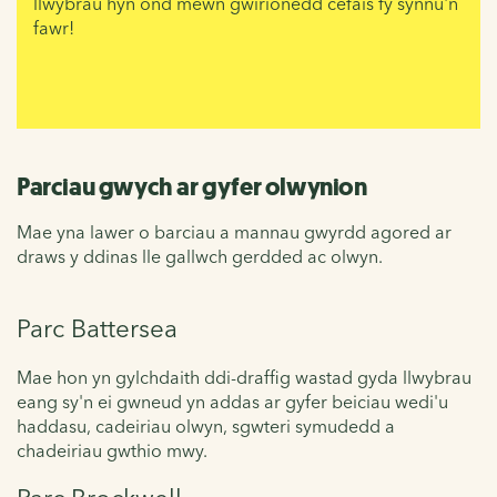
llwybrau hyn ond mewn gwirionedd cefais fy synnu'n
fawr!
Parciau gwych ar gyfer olwynion
Mae yna lawer o barciau a mannau gwyrdd agored ar
draws y ddinas lle gallwch gerdded ac olwyn.
Parc Battersea
Mae hon yn
gylchdaith ddi-draffig wastad gyda llwybrau
eang sy'n ei gwneud yn addas ar gyfer beiciau wedi'u
haddasu, cadeiriau olwyn, sgwteri symudedd a
chadeiriau gwthio mwy.