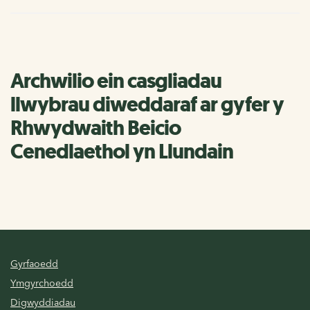
Archwilio ein casgliadau
llwybrau diweddaraf ar gyfer y
Rhwydwaith Beicio
Cenedlaethol yn Llundain
Gyrfaoedd
Ymgyrchoedd
Digwyddiadau