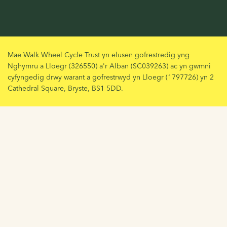
Mae Walk Wheel Cycle Trust yn elusen gofrestredig yng
Nghymru a Lloegr (326550) a'r Alban (SC039263) ac yn gwmni
cyfyngedig drwy warant a gofrestrwyd yn Lloegr (1797726) yn 2
Cathedral Square, Bryste, BS1 5DD.