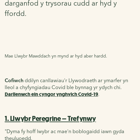
darganfod y trysorau cudd ar hyd y
ffordd.
Mae Llwybr Mawddach yn mynd ar hyd aber hardd.
Cofiwch
ddilyn canllawiau'r Llywodraeth ar ymarfer yn
lleol a chyfyngiadau Covid ble bynnag yr ydych chi.
Darllenwch ein cyngor ynghylch Covid-19
.
1. Llwybr Peregrine – Trefynwy
"Dyma fy hoff lwybr ac mae'n boblogaidd iawn gyda
theuluoedd.