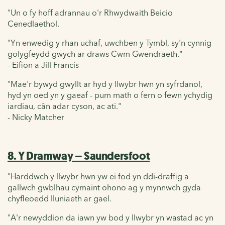
"Un o fy hoff adrannau o'r Rhwydwaith Beicio
Cenedlaethol.
"Yn enwedig y rhan uchaf, uwchben y Tymbl, sy'n cynnig
golygfeydd gwych ar draws Cwm Gwendraeth."
- Eifion a Jill Francis
"Mae'r bywyd gwyllt ar hyd y llwybr hwn yn syfrdanol,
hyd yn oed yn y gaeaf - pum math o fern o fewn ychydig
iardiau, cân adar cyson, ac ati."
- Nicky Matcher
8. Y Dramway – Saundersfoot
"Harddwch y llwybr hwn yw ei fod yn ddi-draffig a
gallwch gwblhau cymaint ohono ag y mynnwch gyda
chyfleoedd lluniaeth ar gael.
"A'r newyddion da iawn yw bod y llwybr yn wastad ac yn