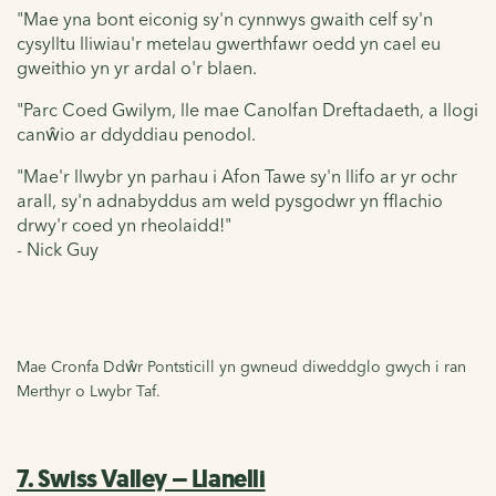
"Mae yna bont eiconig sy'n cynnwys gwaith celf sy'n
cysylltu lliwiau'r metelau gwerthfawr oedd yn cael eu
gweithio yn yr ardal o'r blaen.
"Parc Coed Gwilym, lle mae Canolfan Dreftadaeth, a llogi
canŵio ar ddyddiau penodol.
"Mae'r llwybr yn parhau i Afon Tawe sy'n llifo ar yr ochr
arall, sy'n adnabyddus am weld pysgodwr yn fflachio
drwy'r coed yn rheolaidd!"
- Nick Guy
Mae Cronfa Ddŵr Pontsticill yn gwneud diweddglo gwych i ran
Merthyr o Lwybr Taf.
7. Swiss Valley – Llanelli