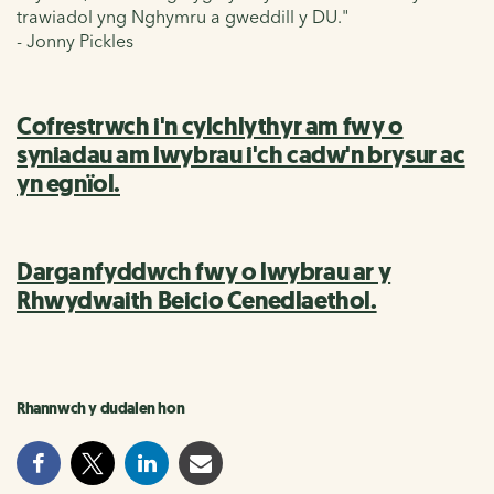
trawiadol yng Nghymru a gweddill y DU."
- Jonny Pickles
Cofrestrwch i'n cylchlythyr am fwy o
syniadau am lwybrau i'ch cadw'n brysur ac
yn egnïol.
Darganfyddwch fwy o lwybrau ar y
Rhwydwaith Beicio Cenedlaethol.
Rhannwch y dudalen hon