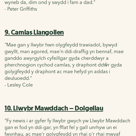
wyneb da, dim ond y swydd i fam a dad."
- Peter Griffiths
9. Camlas Llangollen
"Mae gan y llwybr hwn olygfeydd trawiadol, bywyd
gwyllt, man agored, mae'n ddi-draffig yn bennaf, mae
ganddo awyrgylch cyfeillgar gyda cherddwyr a
pherchnogion cychod camlas, y draphont ddŵr gyda
golygfeydd y draphont ac mae hefyd yn addas i
deuluoedd."
- Lesley Cole
10. Llwybr Mawddach – Dolgellau
"Fy newis i ar gyfer fy llwybr gwych yw
Llwybr
Mawddach
gan ei fod yn ddi-gar, yn fflat fel y gall unrhyw un ei
fwynhau, ac mae'r golygfeydd yn rhai o'r rhai mwyaf