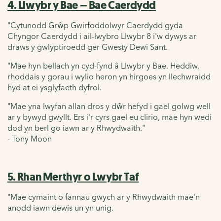
4. Llwybr y Bae – Bae Caerdydd
"Cytunodd Grŵp Gwirfoddolwyr Caerdydd gyda
Chyngor Caerdydd i ail-lwybro
Llwybr 8
i'w dywys ar
draws y gwlyptiroedd ger Gwesty Dewi Sant.
"Mae hyn bellach yn cyd-fynd â Llwybr y
Bae. Heddiw,
rhoddais y gorau i wylio heron yn hirgoes yn llechwraidd
hyd at ei ysglyfaeth dyfrol.
"Mae yna lwyfan allan dros y dŵr hefyd i gael golwg well
ar y bywyd gwyllt. Ers i'r cyrs gael eu clirio, mae hyn wedi
dod yn berl go iawn ar y Rhwydwaith."
- Tony Moon
5. Rhan Merthyr o Lwybr Taf
"Mae cymaint o fannau gwych ar y Rhwydwaith mae'n
anodd iawn dewis un yn unig.