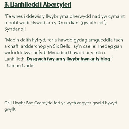
3. Llanhiledd i Abertyleri
"Fe wnes i ddewis y llwybr yma oherwydd nad yw cymaint
o bobl wedi clywed am y 'Guardian' (gwaith celf).
Syfrdanol!
"Mae'n daith hyfryd, fer a hawdd gydag amgueddfa fach
a chaffi ardderchog yn Six Bells - sy'n cael ei rhedeg gan
wirfoddolwyr hefyd! Mynediad hawdd ar y trên i
Lanhilleth.
Dysgwch fwy am y llwybr hwn ar fy blog
."
- Caeau Curtis
Gall Llwybr Bae Caerdydd fod yn wych ar gyfer gweld bywyd
gwyllt.