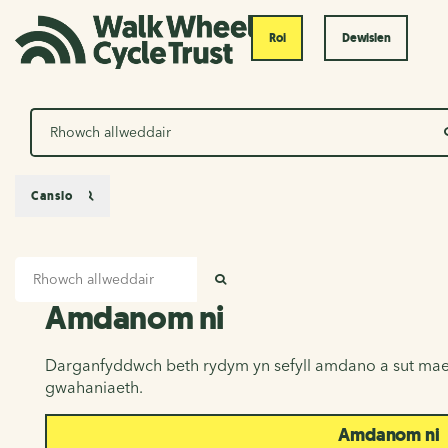
Roi
Dewislen
Chwilio
Canslo
Mewnbwn chwilio
Amdanom ni
CHWILIO
Amdanom ni
Darganfyddwch beth rydym yn sefyll amdano a sut mae
gwahaniaeth.
Amdanom ni