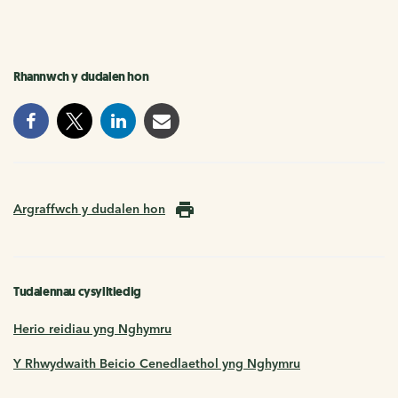
Rhannwch y dudalen hon
Argraffwch y dudalen hon
Tudalennau cysylltiedig
Herio reidiau yng Nghymru
Y Rhwydwaith Beicio Cenedlaethol yng Nghymru