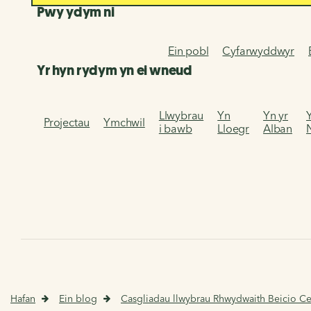
Pwy ydym ni
Ein pobl
Cyfarwyddwyr
Yr hyn rydym yn ei wneud
Llwybrau
Yn
Yn yr
Projectau
Ymchwil
i bawb
Lloegr
Alban
Hafan
Ein blog
Casgliadau llwybrau Rhwydwaith Beicio C