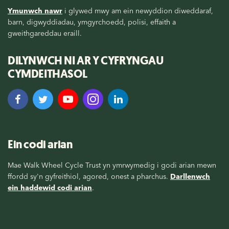
Ymunwch nawr
i glywed mwy am ein newyddion diweddaraf,
barn, digwyddiadau, ymgyrchoedd, polisi, effaith a
gweithgareddau eraill.
DILYNWCH NI AR Y CYFRYNGAU
CYMDEITHASOL
Ein codi arian
Mae Walk Wheel Cycle Trust yn ymrwymedig i godi arian mewn
ffordd sy'n gyfreithiol, agored, onest a pharchus.
Darllenwch
ein haddewid codi arian
.