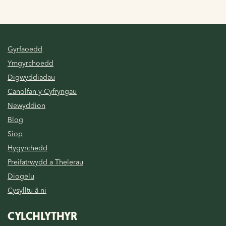
Gyrfaoedd
Ymgyrchoedd
Digwyddiadau
Canolfan y Cyfryngau
Newyddion
Blog
Siop
Hygyrchedd
Preifatrwydd a Thelerau
Diogelu
Cysylltu â ni
CYLCHLYTHYR