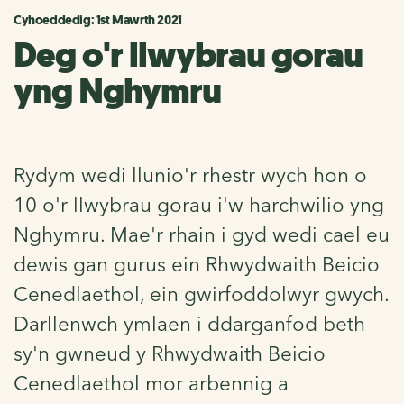
Cyhoeddedig: 1st Mawrth 2021
Deg o'r llwybrau gorau
yng Nghymru
Rydym wedi llunio'r rhestr wych hon o
10 o'r llwybrau gorau i'w harchwilio yng
Nghymru. Mae'r rhain i gyd wedi cael eu
dewis gan gurus ein Rhwydwaith Beicio
Cenedlaethol, ein gwirfoddolwyr gwych.
Darllenwch ymlaen i ddarganfod beth
sy'n gwneud y Rhwydwaith Beicio
Cenedlaethol mor arbennig a