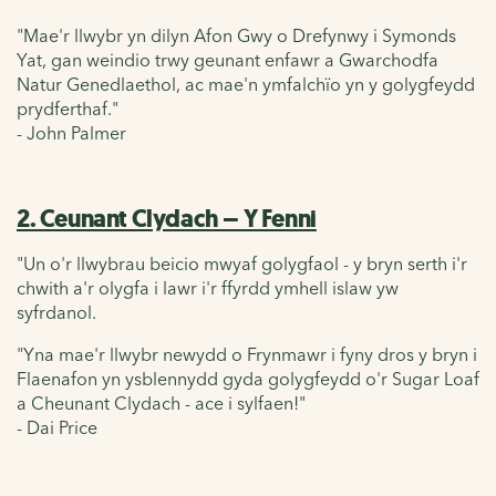
"Mae'r llwybr yn dilyn Afon Gwy o Drefynwy i Symonds
Yat, gan weindio trwy geunant enfawr a Gwarchodfa
Natur Genedlaethol, ac mae'n ymfalchïo yn y golygfeydd
prydferthaf."
- John Palmer
2. Ceunant Clydach – Y Fenni
"Un o'r llwybrau beicio mwyaf golygfaol - y bryn serth i'r
chwith a'r olygfa i lawr i'r ffyrdd ymhell islaw yw
syfrdanol.
"Yna mae'r llwybr newydd o Frynmawr i fyny dros y bryn i
Flaenafon yn ysblennydd gyda golygfeydd o'r Sugar Loaf
a Cheunant Clydach - ace i sylfaen!"
- Dai Price