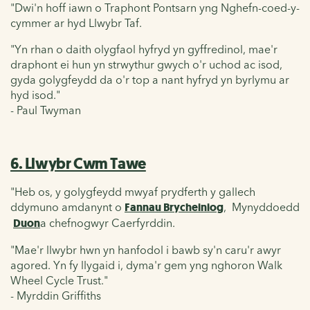
"Dwi'n hoff iawn o Traphont Pontsarn yng Nghefn-coed-y-
cymmer ar hyd
Llwybr Taf.
"Yn rhan o daith olygfaol hyfryd yn gyffredinol, mae'r
draphont ei hun yn strwythur gwych o'r uchod ac isod,
gyda golygfeydd da o'r top a nant hyfryd yn byrlymu ar
hyd isod."
- Paul Twyman
6. Llwybr Cwm Tawe
"Heb os, y golygfeydd mwyaf prydferth y gallech
ddymuno amdanynt o
Fannau Brycheiniog
,
Mynyddoedd
Duon
a chefnogwyr Caerfyrddin.
"Mae'r llwybr hwn yn hanfodol i bawb sy'n caru'r awyr
agored. Yn fy llygaid i, dyma'r gem yng nghoron Walk
Wheel Cycle Trust."
- Myrddin Griffiths