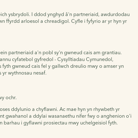
eich ysbrydoli. I ddod ynghyd â'n partneriaid, awdurdodau
n ffyrdd arloesol a chreadigol. Cyfle i fyfyrio ar yr hyn yr
n partneriaid a'n pobl sy'n gwneud cais am grantiau.
riannu cyfatebol gyfredol - Cysylltiadau Cymunedol,
 fyth gwneud cais fel y gallwch dreulio mwy o amser yn
s yr wythnosau nesaf.
wy ochr.
oses ddylunio a chyflawni. Ac mae hyn yn rhywbeth yr
ynt gwahanol a ddylai wasanaethu nifer fwy o anghenion o'i
 barhau i gyflawni prosiectau mwy uchelgeisiol fyth.