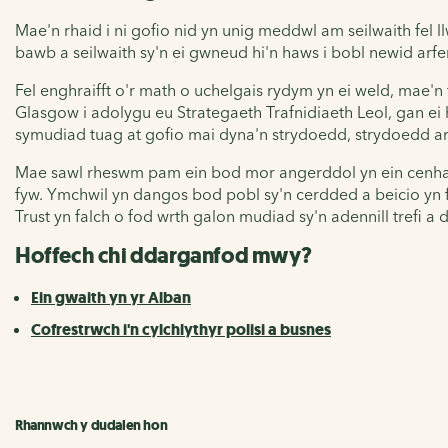
Mae'n rhaid i ni gofio nid yn unig meddwl am seilwaith fel
bawb a seilwaith sy'n ei gwneud hi'n haws i bobl newid arfer
Fel enghraifft o'r math o uchelgais rydym yn ei weld, mae'n
Glasgow i adolygu eu Strategaeth Trafnidiaeth Leol, gan e
symudiad tuag at gofio mai dyna'n strydoedd, strydoedd ar 
Mae sawl rheswm pam ein bod mor angerddol yn ein cenhada
fyw.
Ymchwil yn dangos
bod pobl sy'n cerdded a beicio yn 
Trust yn falch o fod wrth galon mudiad sy'n adennill trefi a 
Hoffech chi ddarganfod mwy?
Ein gwaith yn yr Alban
Cofrestrwch i'n cylchlythyr polisi a busnes
Rhannwch y dudalen hon