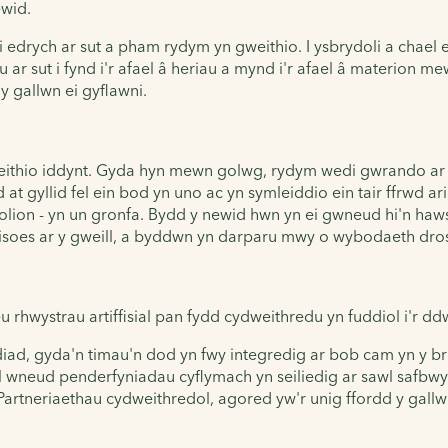
ewid.
edrych ar sut a pham rydym yn gweithio. I ysbrydoli a chael 
 ar sut i fynd i'r afael â heriau a mynd i'r afael â materion mew
y gallwn ei gyflawni.
ithio iddynt. Gyda hyn mewn golwg, rydym wedi gwrando ar ei
t gyllid fel ein bod yn uno ac yn symleiddio ein tair ffrwd a
ion - yn un gronfa. Bydd y newid hwn yn ei gwneud hi'n haws
 eisoes ar y gweill, a byddwn yn darparu mwy o wybodaeth dro
rhwystrau artiffisial pan fydd cydweithredu yn fuddiol i'r dd
ad, gyda'n timau'n dod yn fwy integredig ar bob cam yn y br
ol wneud penderfyniadau cyflymach yn seiliedig ar sawl safbw
rtneriaethau cydweithredol, agored yw'r unig ffordd y gallwn