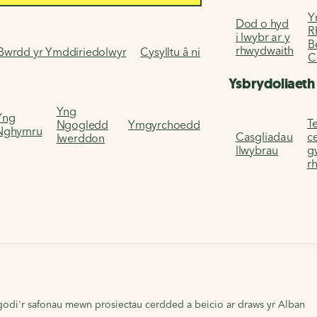
Y
Dod o hyd
R
i lwybr ar y
B
rhwydwaith
Bwrdd yr Ymddiriedolwyr
Cysylltu â ni
C
Ysbrydoliaeth
Yng
Yng
Te
Ngogledd
Ymgyrchoedd
Nghymru
Casgliadau
c
Iwerddon
llwybrau
g
r
godi'r safonau mewn prosiectau cerdded a beicio ar draws yr Alban