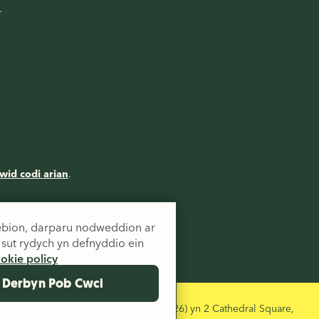
.
wid codi arian
.
ysebion, darparu nodweddion ar
sut rydych yn defnyddio ein
okie policy
Derbyn Pob Cwci
arant a gofrestrwyd yn Lloegr (1797726) yn 2 Cathedral Square,