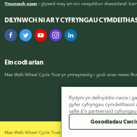
Ymunwch nawr
i glywed mwy am ein newyddion diweddaraf, barn, 
DILYNWCH NI AR Y CYFRYNGAU CYMDEITHA
Ein codi arian
Mae Walk Wheel Cycle Trust yn ymrwymedig i godi arian mewn fford
Rydym yn defnyddio cwcis i ga
gyfer cyfryngau cymdeithasol 
safle â’n partneriaid cyfryng
Gosodiadau Cwci
Mae Walk Wheel Cycle Trust yn elusen gofrestredig yng Nghymru a 