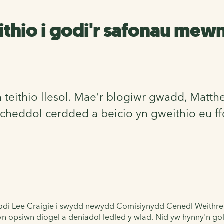
thio i godi'r safonau mewn
 teithio llesol. Mae'r blogiwr gwadd, Mat
heddol cerdded a beicio yn gweithio eu ff
 penodi Lee Craigie i swydd newydd Comisiynydd Cenedl Weithr
opsiwn diogel a deniadol ledled y wlad. Nid yw hynny'n golyg