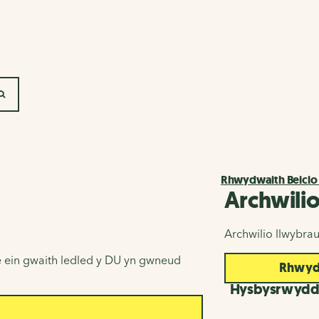
SEARCH
Rhwydwaith Beicio
Archwili
Archwilio llwybra
 ein gwaith ledled y DU yn gwneud
Rhwydw
Hysbysrwyd