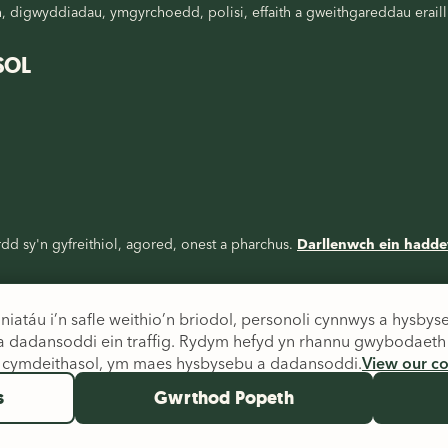
digwyddiadau, ymgyrchoedd, polisi, effaith a gweithgareddau eraill
SOL
d sy'n gyfreithiol, agored, onest a pharchus.
Darllenwch ein hadde
niatáu i’n safle weithio’n briodol, personoli cynnwys a hysb
a dadansoddi ein traffig. Rydym hefyd yn rhannu gwybodaeth 
au cymdeithasol, ym maes hysbysebu a dadansoddi.
View our co
s
Gwrthod Popeth
Lloegr (326550) a'r Alban (SC039263) ac yn gwmni cyfyngedig drwy w