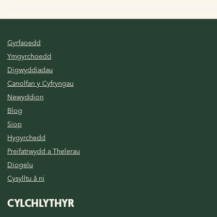
Gyrfaoedd
Ymgyrchoedd
Digwyddiadau
Canolfan y Cyfryngau
Newyddion
Blog
Siop
Hygyrchedd
Preifatrwydd a Thelerau
Diogelu
Cysylltu â ni
CYLCHLYTHYR