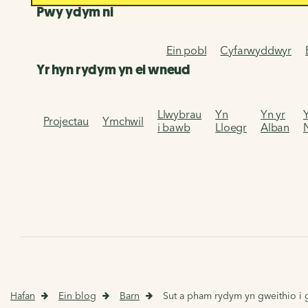
Pwy ydym ni
Ein pobl
Cyfarwyddwyr
Yr hyn rydym yn ei wneud
Llwybrau
Yn
Yn yr
Projectau
Ymchwil
i bawb
Lloegr
Alban
Hafan
Ein blog
Barn
Sut a pham rydym yn gweithio i 