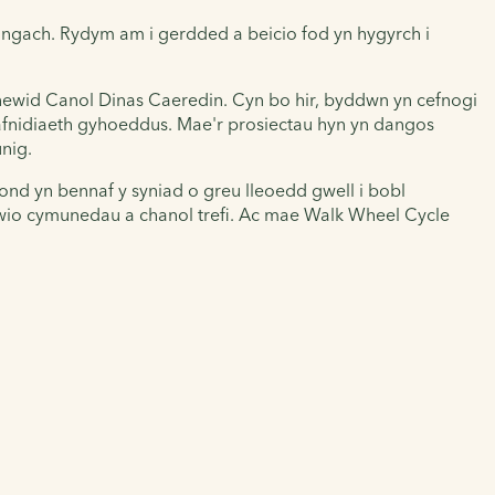
hangach. Rydym am i gerdded a beicio fod yn hygyrch i
awsnewid Canol Dinas Caeredin. Cyn bo hir, byddwn yn cefnogi
rafnidiaeth gyhoeddus. Mae'r prosiectau hyn yn dangos
nig.
nd yn bennaf y syniad o greu lleoedd gwell i bobl
fywio cymunedau a chanol trefi. Ac mae Walk Wheel Cycle