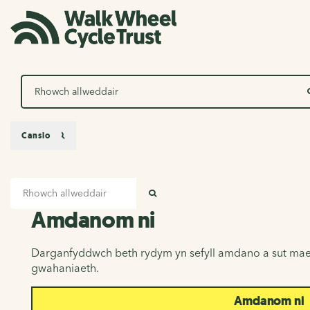
Chwilio
Canslo
Mewnbwn chwilio
Amdanom ni
CHWILIO
Amdanom ni
Darganfyddwch beth rydym yn sefyll amdano a sut mae
gwahaniaeth.
Amdanom ni