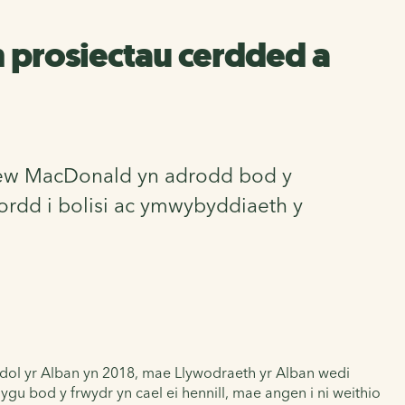
 prosiectau cerdded a
thew MacDonald yn adrodd bod y
ordd i bolisi ac ymwybyddiaeth y
edol yr Alban yn 2018, mae Llywodraeth yr Alban wedi
u bod y frwydr yn cael ei hennill, mae angen i ni weithio