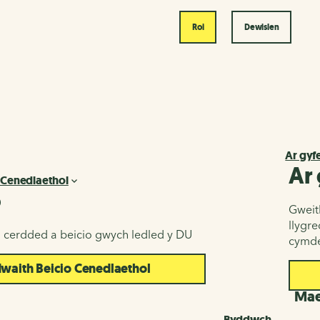
Roi
Dewislen
Ar gyf
Ar
 Cenedlaethol
o
Gweith
llygr
u cerdded a beicio gwych ledled y DU
cymde
aith Beicio Cenedlaethol
d
Maes
Byddwch