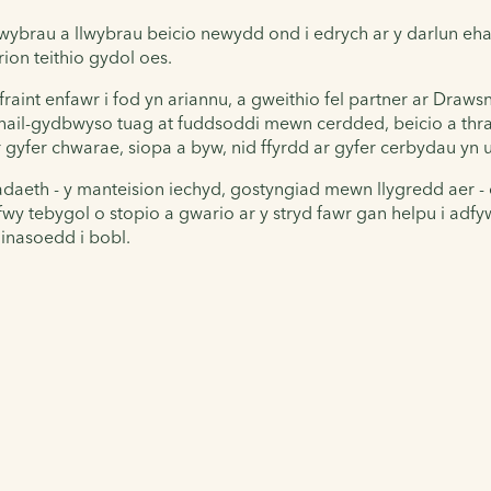
 llwybrau a llwybrau beicio newydd ond i edrych ar y darlun e
ion teithio gydol oes.
 fraint enfawr i fod yn ariannu, a gweithio fel partner ar Dr
i hail-gydbwyso tuag at fuddsoddi mewn cerdded, beicio a th
gyfer chwarae, siopa a byw, nid ffyrdd ar gyfer cerbydau yn u
eth - y manteision iechyd, gostyngiad mewn llygredd aer - o
fwy tebygol o stopio a gwario ar y stryd fawr gan helpu i ad
dinasoedd i bobl.