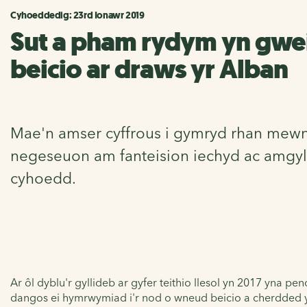
Cyhoeddedig: 23rd Ionawr 2019
Sut a pham rydym yn gwei
beicio ar draws yr Alban
Mae'n amser cyffrous i gymryd rhan mewn
negeseuon am fanteision iechyd ac amgylc
cyhoedd.
Ar ôl dyblu'r gyllideb ar gyfer teithio llesol yn 2017 yna
dangos ei hymrwymiad i'r nod o wneud beicio a cherdded yn 