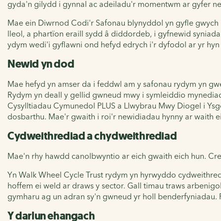
gyda'n gilydd i gynnal ac adeiladu'r momentwm ar gyfer n
Mae ein Diwrnod Codi'r Safonau blynyddol yn gyfle gwych i 
lleol, a phartïon eraill sydd â diddordeb, i gyfnewid syniadau
ydym wedi'i gyflawni ond hefyd edrych i'r dyfodol ar yr hyn 
Newid yn dod
Mae hefyd yn amser da i feddwl am y safonau rydym yn gwe
Rydym yn deall y gellid gwneud mwy i symleiddio mynediad a
Cysylltiadau Cymunedol PLUS a Llwybrau Mwy Diogel i Ysgol
dosbarthu. Mae'r gwaith i roi'r newidiadau hynny ar waith
Cydweithrediad a chydweithrediad
Mae'n rhy hawdd canolbwyntio ar eich gwaith eich hun. Creu 
Yn Walk Wheel Cycle Trust rydym yn hyrwyddo cydweithredi
hoffem ei weld ar draws y sector. Gall timau traws arbenig
gymharu ag un adran sy'n gwneud yr holl benderfyniadau. Pa
Y darlun ehangach