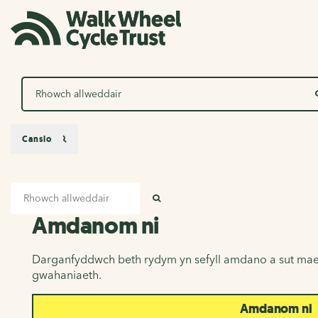
Chwilio
Canslo
Mewnbwn chwilio
Amdanom ni
CHWILIO
Amdanom ni
Darganfyddwch beth rydym yn sefyll amdano a sut mae
gwahaniaeth.
Amdanom ni