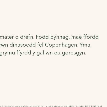
l mater o drefn. Fodd bynnag, mae ffordd
r mewn dinasoedd fel Copenhagen. Yma,
grymu ffyrdd y gallwn eu goresgyn.
i eisiau manteisio ar hyn, a dechrau reidio gyda hi i lefydd