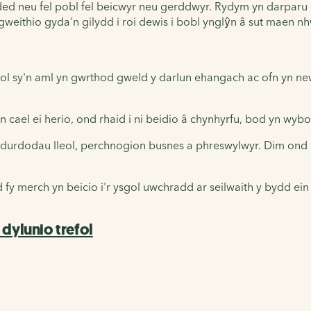
dded neu fel pobl fel beicwyr neu gerddwyr. Rydym yn darparu
gweithio gyda'n gilydd i roi dewis i bobl ynglŷn â sut maen n
leisiol sy'n aml yn gwrthod gweld y darlun ehangach ac ofn yn 
 cael ei herio, ond rhaid i ni beidio â chynhyrfu, bod yn wyb
urdodau lleol, perchnogion busnes a phreswylwyr. Dim ond gan
y merch yn beicio i'r ysgol uwchradd ar seilwaith y bydd ei
dylunio trefol