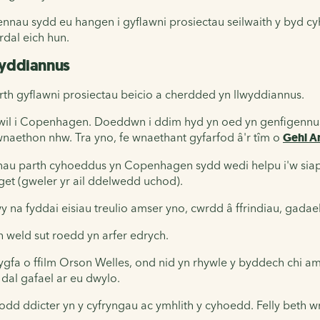
nau sydd eu hangen i gyflawni prosiectau seilwaith y byd cyh
rdal eich hun.
wyddiannus
wrth gyflawni prosiectau beicio a cherdded yn llwyddiannus.
wil i Copenhagen. Doeddwn i ddim hyd yn oed yn genfigennus
aethon nhw. Tra yno, fe wnaethant gyfarfod â'r tîm o
Gehl Ar
annau parth cyhoeddus yn Copenhagen sydd wedi helpu i'w siapi
get (gweler yr ail ddelwedd uchod).
 na fyddai eisiau treulio amser yno, cwrdd â ffrindiau, gadael
 weld sut roedd yn arfer edrych.
gfa o ffilm Orson Welles, ond nid yn rhywle y byddech chi am 
dal gafael ar eu dwylo.
sodd ddicter yn y cyfryngau ac ymhlith y cyhoedd. Felly beth w