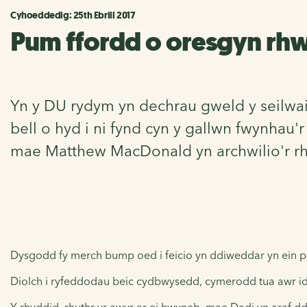
Cyhoeddedig: 25th Ebrill 2017
Pum ffordd o oresgyn rhwy
Yn y DU rydym yn dechrau gweld y seilwait
bell o hyd i ni fynd cyn y gallwn fwynhau
mae Matthew MacDonald yn archwilio'r rhw
Dysgodd fy merch bump oed i feicio yn ddiweddar yn ein pa
Diolch i ryfeddodau beic cydbwysedd, cymerodd tua awr id
Y rhyddid, rhuthr yr awyr ar ei hwyneb, mae Dadi yn araf ddi