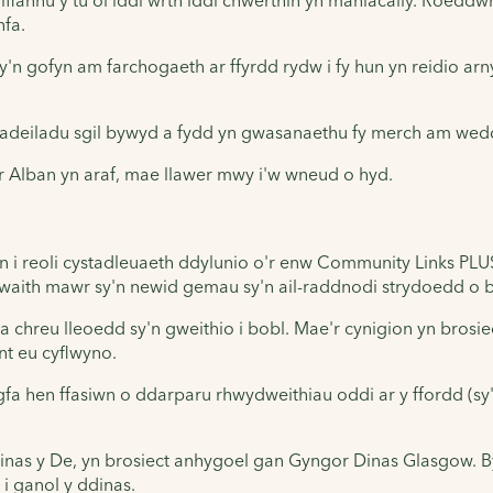
nfa.
 gofyn am farchogaeth ar ffyrdd rydw i fy hun yn reidio arn
 adeiladu sgil bywyd a fydd yn gwasanaethu fy merch am weddi
r Alban yn araf, mae llawer mwy i'w wneud o hyd.
 i reoli cystadleuaeth ddylunio o'r enw
Community Links PLU
waith mawr sy'n newid gemau sy'n ail-raddnodi strydoedd o bla
a chreu lleoedd sy'n gweithio i bobl. Mae'r cynigion yn bro
t eu cyflwyno.
fa hen ffasiwn o ddarparu rhwydweithiau oddi ar y ffordd (sy'n
inas y De, yn brosiect anhygoel gan Gyngor Dinas Glasgow. 
 ganol y ddinas.