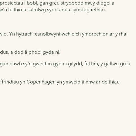
 prosiectau i bobl, gan greu strydoedd mwy diogel a
hw'n teithio a sut olwg sydd ar eu cymdogaethau.
newid. Yn hytrach, canolbwyntiwch eich ymdrechion ar y rhai
odus, a dod â phobl gyda ni.
 bawb sy'n gweithio gyda'i gilydd, fel tîm, y gallwn greu
n ffrindiau yn Copenhagen yn ymweld â nhw ar deithiau