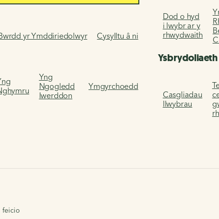
Y
Dod o hyd
R
i lwybr ar y
B
rhwydwaith
Bwrdd yr Ymddiriedolwyr
Cysylltu â ni
C
Ysbrydoliaeth
Yng
Yng
Te
Ngogledd
Ymgyrchoedd
Nghymru
Casgliadau
c
Iwerddon
llwybrau
g
r
 feicio