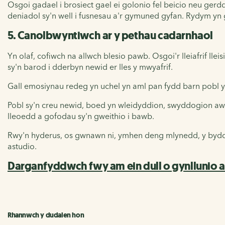
Osgoi gadael i brosiect gael ei golonio fel beicio neu ger
deniadol sy'n well i fusnesau a'r gymuned gyfan. Rydym yn 
5. Canolbwyntiwch ar y pethau cadarnhaol
Yn olaf, cofiwch na allwch blesio pawb. Osgoi'r lleiafrif l
sy'n barod i dderbyn newid er lles y mwyafrif.
Gall emosiynau redeg yn uchel yn aml pan fydd barn pobl yn
Pobl sy'n creu newid, boed yn wleidyddion, swyddogion awd
lleoedd a gofodau sy'n gweithio i bawb.
Rwy'n hyderus, os gwnawn ni, ymhen deng mlynedd, y bydd f
astudio.
Darganfyddwch fwy am ein dull o gynllunio a 
Rhannwch y dudalen hon