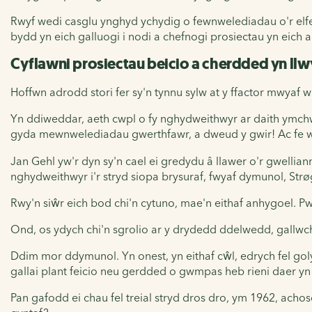
Rwyf wedi casglu ynghyd ychydig o fewnwelediadau o'r elfen
bydd yn eich galluogi i nodi a chefnogi prosiectau yn eich a
Cyflawni prosiectau beicio a cherdded yn ll
Hoffwn adrodd stori fer sy'n tynnu sylw at y ffactor mwyaf 
Yn ddiweddar, aeth cwpl o fy nghydweithwyr ar daith ymch
gyda mewnwelediadau gwerthfawr, a dweud y gwir! Ac fe wn
Jan Gehl yw'r dyn sy'n cael ei gredydu â llawer o'r gwelli
nghydweithwyr i'r stryd siopa brysuraf, fwyaf dymunol, Strø
Rwy'n siŵr eich bod chi'n cytuno, mae'n eithaf anhygoel. Pwy
Ond, os ydych chi'n sgrolio ar y drydedd ddelwedd, gallwch
Ddim mor ddymunol. Yn onest, yn eithaf cŵl, edrych fel goly
gallai plant feicio neu gerdded o gwmpas heb rieni daer yn 
Pan gafodd ei chau fel treial stryd dros dro, ym 1962, acho