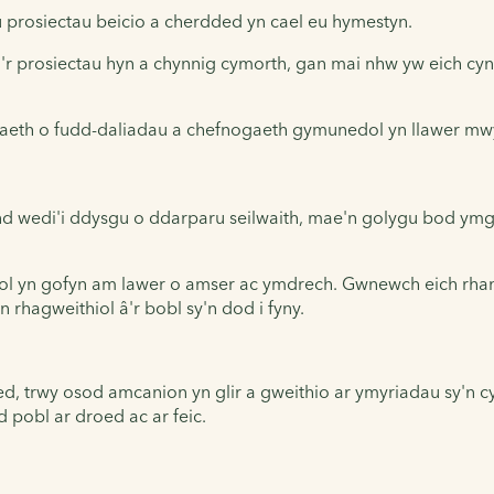
u prosiectau beicio a cherdded yn cael eu hymestyn.
r prosiectau hyn a chynnig cymorth, gan mai nhw yw eich cyn
olaeth o fudd-daliadau a chefnogaeth gymunedol yn llawer mw
nd wedi'i ddysgu o ddarparu seilwaith, mae'n golygu bod ymgy
ol yn gofyn am lawer o amser ac ymdrech. Gwnewch eich rhan 
 rhagweithiol â'r bobl sy'n dod i fyny.
d, trwy osod amcanion yn glir a gweithio ar ymyriadau sy'n c
 pobl ar droed ac ar feic.