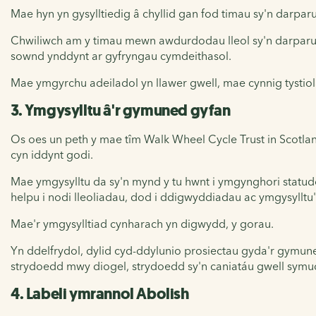
Mae hyn yn gysylltiedig â chyllid gan fod timau sy'n darpar
Chwiliwch am y timau mewn awdurdodau lleol sy'n darparu'
sownd ynddynt ar gyfryngau cymdeithasol.
Mae ymgyrchu adeiladol yn llawer gwell, mae cynnig tysti
3. Ymgysylltu â'r gymuned gyfan
Os oes un peth y mae tîm Walk Wheel Cycle Trust in Scotla
cyn iddynt godi.
Mae ymgysylltu da sy'n mynd y tu hwnt i ymgynghori statud
helpu i nodi lleoliadau, dod i ddigwyddiadau ac ymgysylltu'n
Mae'r ymgysylltiad cynharach yn digwydd, y gorau.
Yn ddelfrydol, dylid cyd-ddylunio prosiectau gyda'r gymune
strydoedd mwy diogel, strydoedd sy'n caniatáu gwell symud
4. Labeli ymrannol Abolish