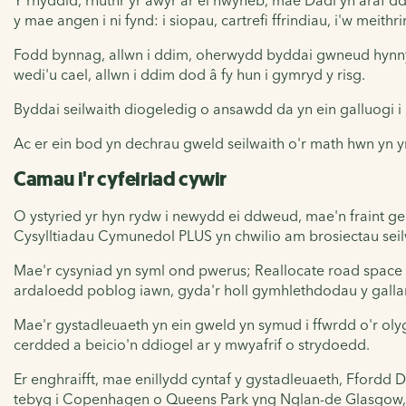
y mae angen i ni fynd: i siopau, cartrefi ffrindiau, i'w meithri
Fodd bynnag, allwn i ddim, oherwydd byddai gwneud hynny'n
wedi'u cael, allwn i ddim dod â fy hun i gymryd y risg.
Byddai seilwaith diogeledig o ansawdd da yn ein galluogi i
Ac er ein bod yn dechrau gweld seilwaith o'r math hwn yn y
Camau i'r cyfeiriad cywir
O ystyried yr hyn rydw i newydd ei ddweud, mae'n fraint gen
Cysylltiadau Cymunedol PLUS yn chwilio am brosiectau seil
Mae'r cysyniad yn syml ond pwerus; Reallocate road space 
ardaloedd poblog iawn, gyda'r holl gymhlethdodau y gallan
Mae'r gystadleuaeth yn ein gweld yn symud i ffwrdd o'r olyg
cerdded a beicio'n ddiogel ar y mwyafrif o strydoedd.
Er enghraifft, mae enillydd cyntaf y gystadleuaeth, Ffordd
D
tebyg i Copenhagen o Queens Park yng Nglan-de Glasgow, i