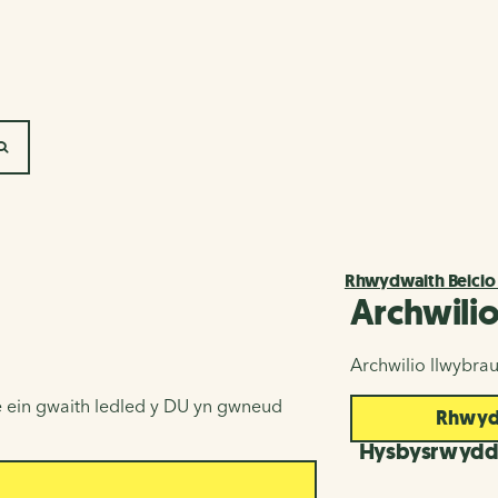
SEARCH
Rhwydwaith Beicio
Archwili
Archwilio llwybra
 ein gwaith ledled y DU yn gwneud
Rhwydw
Hysbysrwyd