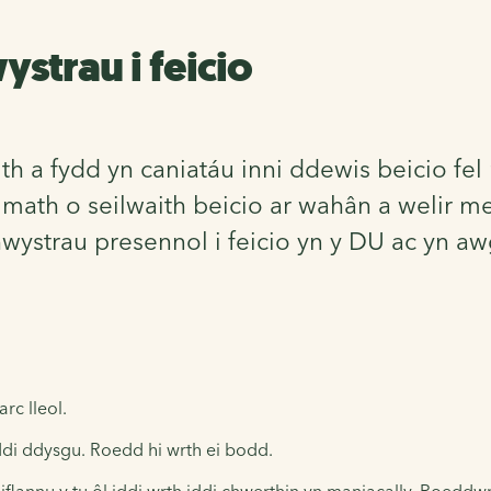
strau i feicio
h a fydd yn caniatáu inni ddewis beicio fe
'r math o seilwaith beicio ar wahân a weli
ystrau presennol i feicio yn y DU ac yn aw
rc lleol.
di ddysgu. Roedd hi wrth ei bodd.
flannu y tu ôl iddi wrth iddi chwerthin yn maniacally. Roeddwn 