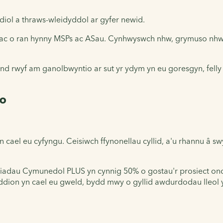
iol a thraws-wleidyddol ar gyfer newid.
r, ac o ran hynny MSPs ac ASau. Cynhwyswch nhw, grymuso n
ond rwyf am ganolbwyntio ar sut yr ydym yn eu goresgyn, fell
io
 cael eu cyfyngu. Ceisiwch ffynonellau cyllid, a'u rhannu â s
tiadau Cymunedol PLUS yn cynnig 50% o gostau'r prosiect ond 
uddion yn cael eu gweld, bydd mwy o gyllid awdurdodau lleol y