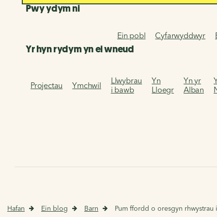
Pwy ydym ni
Ein pobl
Cyfarwyddwyr
Yr hyn rydym yn ei wneud
Llwybrau
Yn
Yn yr
Projectau
Ymchwil
i bawb
Lloegr
Alban
Hafan
Ein blog
Barn
Pum ffordd o oresgyn rhwystrau i