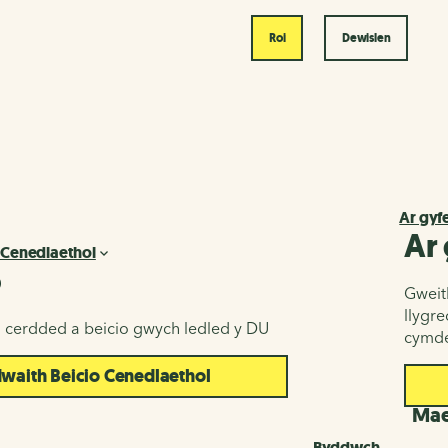
Roi
Dewislen
Ar gyf
Ar
 Cenedlaethol
o
Gweith
llygr
u cerdded a beicio gwych ledled y DU
cymde
aith Beicio Cenedlaethol
d
Maes
Byddwch