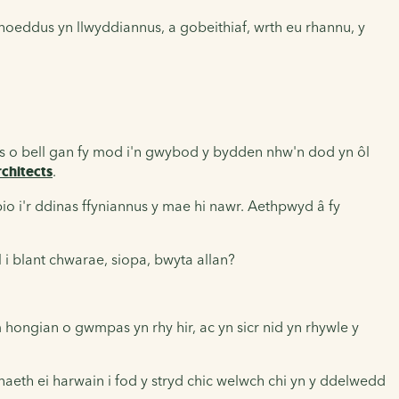
oeddus yn llwyddiannus, a gobeithiaf, wrth eu rhannu, y
 o bell gan fy mod i'n gwybod y bydden nhw'n dod yn ôl
chitects
.
o i'r ddinas ffyniannus y mae hi nawr. Aethpwyd â fy
 i blant chwarae, siopa, bwyta allan?
hongian o gwmpas yn rhy hir, ac yn sicr nid yn rhywle y
naeth ei harwain i fod y stryd chic welwch chi yn y ddelwedd