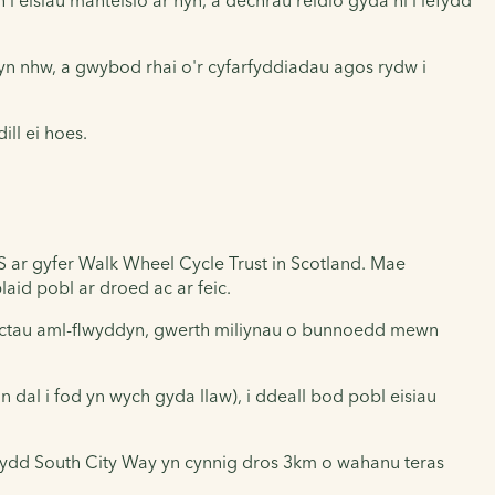
yn nhw, a gwybod rhai o'r cyfarfyddiadau agos rydw i
ll ei hoes.
S
ar gyfer Walk Wheel Cycle Trust in Scotland. Mae
id pobl ar droed ac ar feic.
siectau aml-flwyddyn, gwerth miliynau o bunnoedd mewn
 dal i fod yn wych gyda llaw), i ddeall bod pobl eisiau
Bydd South City Way yn cynnig dros 3km o wahanu teras