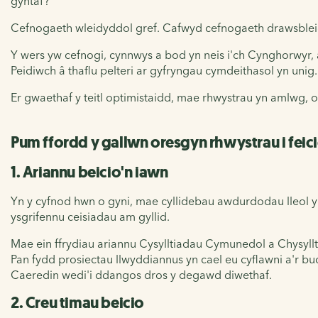
gyntaf?
Cefnogaeth wleidyddol gref. Cafwyd cefnogaeth drawsbleid
Y wers yw cefnogi, cynnwys a bod yn neis i'ch Cynghorwy
Peidiwch â thaflu pelteri ar gyfryngau cymdeithasol yn unig.
Er gwaethaf y teitl optimistaidd, mae rhwystrau yn amlwg, 
Pum ffordd y gallwn oresgyn rhwystrau i feic
1. Ariannu beicio'n iawn
Yn y cyfnod hwn o gyni, mae cyllidebau awdurdodau lleol yn
ysgrifennu ceisiadau am gyllid.
Mae ein ffrydiau ariannu Cysylltiadau Cymunedol a Chysyll
Pan fydd prosiectau llwyddiannus yn cael eu cyflawni a'r b
Caeredin wedi'i ddangos dros y degawd diwethaf.
2. Creu timau beicio