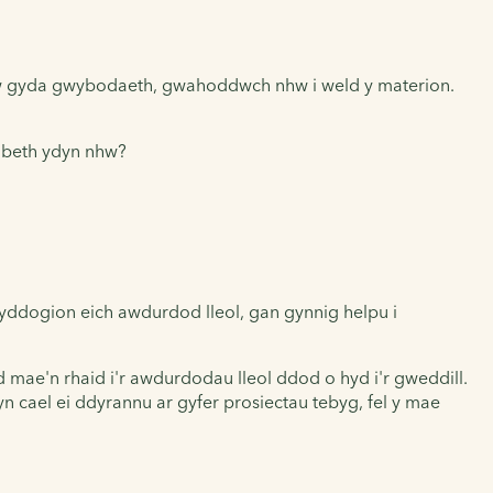
hw gyda gwybodaeth, gwahoddwch nhw i weld y materion.
y beth ydyn nhw?
wyddogion eich awdurdod lleol, gan gynnig helpu i
mae'n rhaid i'r awdurdodau lleol ddod o hyd i'r gweddill.
n cael ei ddyrannu ar gyfer prosiectau tebyg, fel y mae