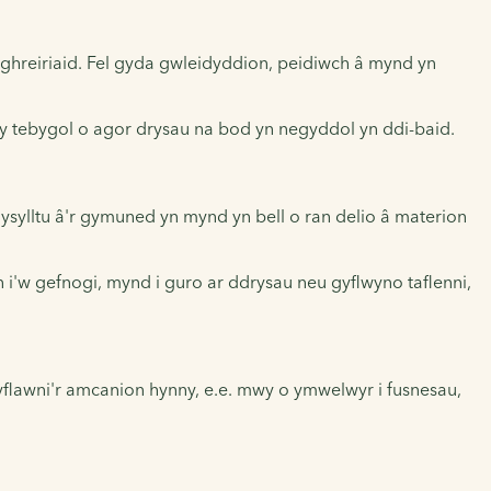
ghreiriaid. Fel gyda gwleidyddion, peidiwch â mynd yn
y tebygol o agor drysau na bod yn negyddol yn ddi-baid.
sylltu â'r gymuned yn mynd yn bell o ran delio â materion
i'w gefnogi, mynd i guro ar ddrysau neu gyflwyno taflenni,
yflawni'r amcanion hynny, e.e. mwy o ymwelwyr i fusnesau,