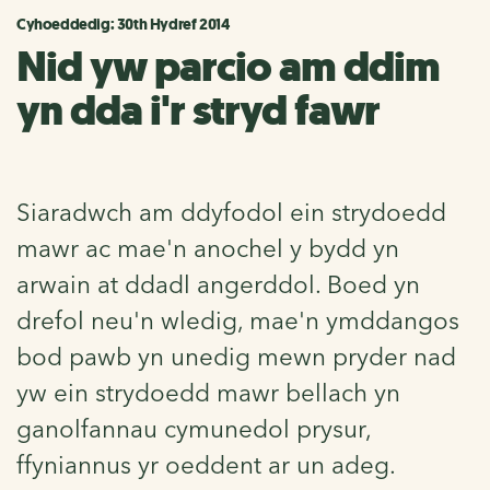
Cyhoeddedig: 30th Hydref 2014
Nid yw parcio am ddim
yn dda i'r stryd fawr
Siaradwch am ddyfodol ein strydoedd
mawr ac mae'n anochel y bydd yn
arwain at ddadl angerddol. Boed yn
drefol neu'n wledig, mae'n ymddangos
bod pawb yn unedig mewn pryder nad
yw ein strydoedd mawr bellach yn
ganolfannau cymunedol prysur,
ffyniannus yr oeddent ar un adeg.