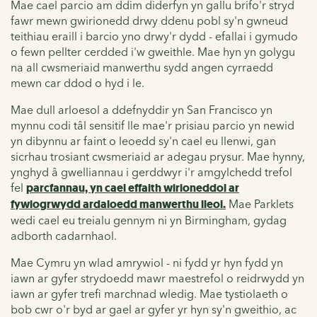
Mae cael parcio am ddim diderfyn yn gallu brifo'r stryd
fawr mewn gwirionedd drwy ddenu pobl sy'n gwneud
teithiau eraill i barcio yno drwy'r dydd - efallai i gymudo
o fewn pellter cerdded i'w gweithle. Mae hyn yn golygu
na all cwsmeriaid manwerthu sydd angen cyrraedd
mewn car ddod o hyd i le.
Mae dull arloesol a ddefnyddir yn San Francisco yn
mynnu codi tâl sensitif lle mae'r prisiau parcio yn newid
yn dibynnu ar faint o leoedd sy'n cael eu llenwi, gan
sicrhau trosiant cwsmeriaid ar adegau prysur. Mae hynny,
ynghyd â gwelliannau i gerddwyr i'r amgylchedd trefol
fel
parcfannau, yn cael effaith wirioneddol ar
fywiogrwydd ardaloedd manwerthu lleol.
Mae Parklets
wedi cael eu treialu gennym
ni yn Birmingham, gydag
adborth cadarnhaol.
Mae Cymru yn wlad amrywiol - ni fydd yr hyn fydd yn
iawn ar gyfer strydoedd mawr maestrefol o reidrwydd yn
iawn ar gyfer trefi marchnad wledig. Mae tystiolaeth o
bob cwr o'r byd ar gael ar gyfer yr hyn sy'n gweithio, ac