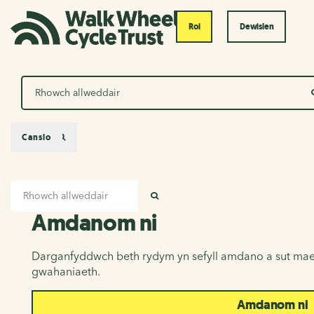
Roi
Dewislen
Chwilio
Canslo
Mewnbwn chwilio
Amdanom ni
CHWILIO
Amdanom ni
Darganfyddwch beth rydym yn sefyll amdano a sut mae
gwahaniaeth.
Amdanom ni