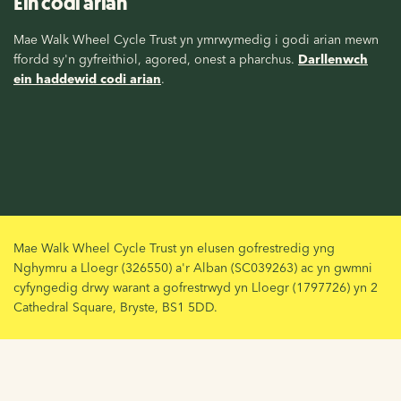
Ein codi arian
Mae Walk Wheel Cycle Trust yn ymrwymedig i godi arian mewn
ffordd sy'n gyfreithiol, agored, onest a pharchus.
Darllenwch
ein haddewid codi arian
.
Mae Walk Wheel Cycle Trust yn elusen gofrestredig yng
Nghymru a Lloegr (326550) a'r Alban (SC039263) ac yn gwmni
cyfyngedig drwy warant a gofrestrwyd yn Lloegr (1797726) yn 2
Cathedral Square, Bryste, BS1 5DD.