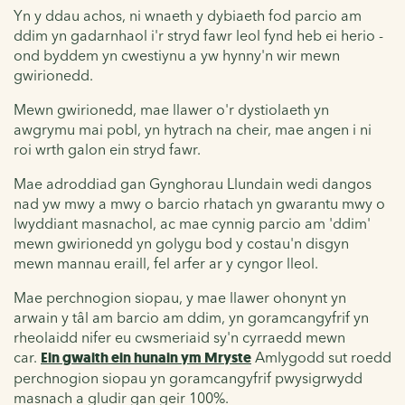
Yn y ddau achos, ni wnaeth y dybiaeth fod parcio am
ddim yn gadarnhaol i'r stryd fawr leol fynd heb ei herio -
ond
byddem yn cwestiynu a yw hynny'n wir mewn
gwirionedd.
Mewn gwirionedd, mae llawer o'r dystiolaeth yn
awgrymu mai pobl, yn hytrach na cheir, mae angen i ni
roi wrth galon ein stryd fawr.
Mae
adroddiad
gan Gynghorau Llundain wedi dangos
nad yw mwy a mwy o barcio rhatach yn gwarantu mwy o
lwyddiant masnachol, ac mae cynnig parcio am 'ddim'
mewn gwirionedd yn golygu bod y costau'n disgyn
mewn mannau eraill, fel arfer ar y cyngor lleol.
Mae perchnogion siopau, y mae llawer ohonynt yn
arwain y tâl am barcio am ddim, yn goramcangyfrif yn
rheolaidd nifer eu cwsmeriaid sy'n cyrraedd mewn
car.
Ein gwaith ein hunain ym Mryste
Amlygodd sut roedd
perchnogion siopau yn goramcangyfrif pwysigrwydd
masnach a gludir gan geir 100%.