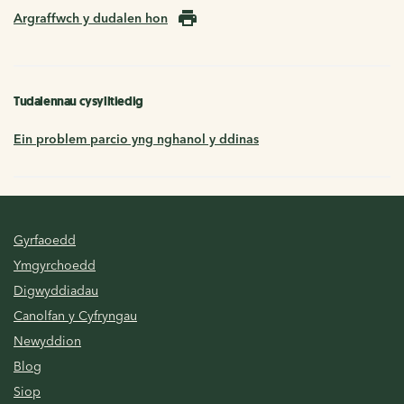
Argraffwch y dudalen hon
Tudalennau cysylltiedig
Ein problem parcio yng nghanol y ddinas
Gyrfaoedd
Ymgyrchoedd
Digwyddiadau
Canolfan y Cyfryngau
Newyddion
Blog
Siop