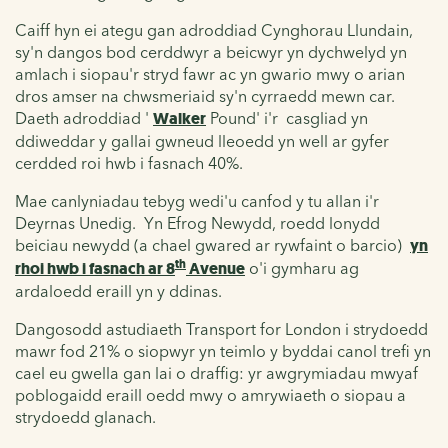
Caiff hyn ei ategu gan adroddiad Cynghorau Llundain,
sy'n dangos bod cerddwyr a beicwyr yn dychwelyd yn
amlach i siopau'r stryd fawr ac yn gwario mwy o arian
dros amser na chwsmeriaid sy'n cyrraedd mewn car.
Daeth adroddiad '
Walker
Pound' i'r
casgliad yn
ddiweddar y gallai gwneud lleoedd yn well ar gyfer
cerdded roi hwb i fasnach 40%.
Mae canlyniadau tebyg wedi'u canfod y tu allan i'r
Deyrnas Unedig. Yn Efrog Newydd, roedd lonydd
beiciau newydd (a chael gwared ar rywfaint o barcio)
yn
th
rhoi hwb i fasnach ar 8
Avenue
o'i gymharu ag
ardaloedd eraill yn y ddinas.
Dangosodd astudiaeth Transport for London i strydoedd
mawr fod 21% o siopwyr yn teimlo y byddai canol trefi yn
cael eu gwella gan lai o draffig: yr awgrymiadau mwyaf
poblogaidd eraill oedd mwy o amrywiaeth o siopau a
strydoedd glanach.