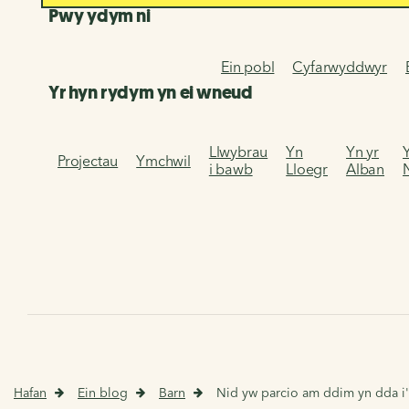
Pwy ydym ni
Ein pobl
Cyfarwyddwyr
Yr hyn rydym yn ei wneud
Llwybrau
Yn
Yn yr
Projectau
Ymchwil
i bawb
Lloegr
Alban
Hafan
Ein blog
Barn
Nid yw parcio am ddim yn dda i'r