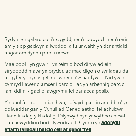
Rydym yn galaru colli'r cigydd, neu'r pobydd - neu'n wir
am y siop gadwyn allweddol a fu unwaith yn denantiaid
angor am dynnu pobl i mewn.
Mae pobl - yn gywir - yn teimlo bod dirywiad ein
strydoedd mawr yn bryder, ac mae digon o syniadau da
ar gyfer yr hyn y gellir ei wneud i'w hadfywio. Nid yw'n
cymryd llawer o amser i barcio - ac yn arbennig parcio
'am ddim' - gael ei awgrymu fel panacea posib.
Yn unol â'r traddodiad hwn, cafwyd 'parcio am ddim'
yn
ddiweddar gan y Cynulliad Cenedlaethol fel achubwr
Llanelli
adeg y Nadolig. Dilynwyd hyn yr wythnos nesaf
gan newyddion bod Llywodraeth Cymru yn
adolygu
effaith taliadau parcio ceir ar ganol trefi
.