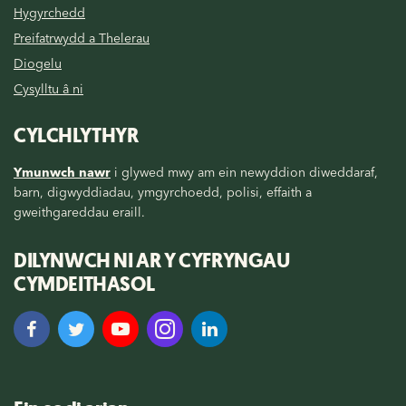
Hygyrchedd
Preifatrwydd a Thelerau
Diogelu
Cysylltu â ni
CYLCHLYTHYR
Ymunwch nawr
i glywed mwy am ein newyddion diweddaraf,
barn, digwyddiadau, ymgyrchoedd, polisi, effaith a
gweithgareddau eraill.
DILYNWCH NI AR Y CYFRYNGAU
CYMDEITHASOL