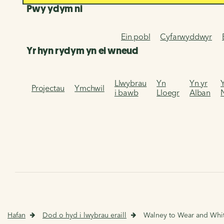
Pwy ydym ni
Ein pobl
Cyfarwyddwyr
Yr hyn rydym yn ei wneud
Llwybrau
Yn
Yn yr
Projectau
Ymchwil
i bawb
Lloegr
Alban
Hafan
Dod o hyd i lwybrau eraill
Walney to Wear and Wh