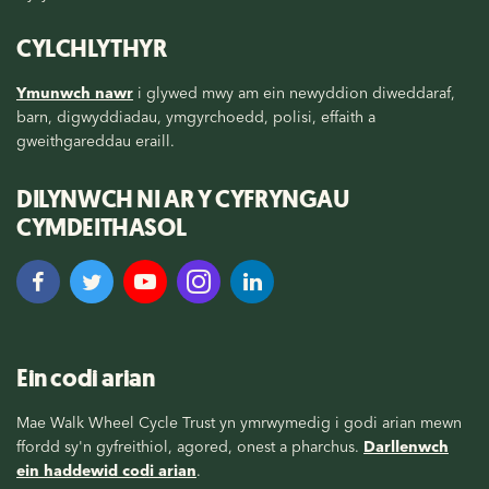
CYLCHLYTHYR
Ymunwch nawr
i glywed mwy am ein newyddion diweddaraf,
barn, digwyddiadau, ymgyrchoedd, polisi, effaith a
gweithgareddau eraill.
DILYNWCH NI AR Y CYFRYNGAU
CYMDEITHASOL
Ein codi arian
Mae Walk Wheel Cycle Trust yn ymrwymedig i godi arian mewn
ffordd sy'n gyfreithiol, agored, onest a pharchus.
Darllenwch
ein haddewid codi arian
.