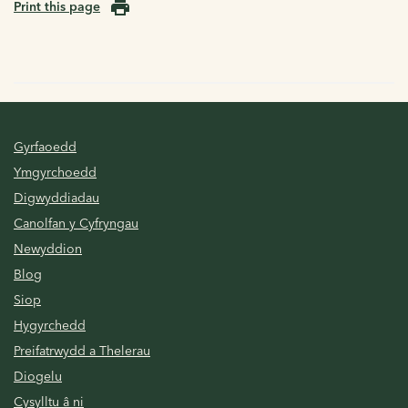
Print this page
Gyrfaoedd
Ymgyrchoedd
Digwyddiadau
Canolfan y Cyfryngau
Newyddion
Blog
Siop
Hygyrchedd
Preifatrwydd a Thelerau
Diogelu
Cysylltu â ni