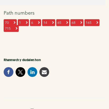
Path numbers
70
1
6
14
65
68
165
715
Rhannwch y dudalen hon