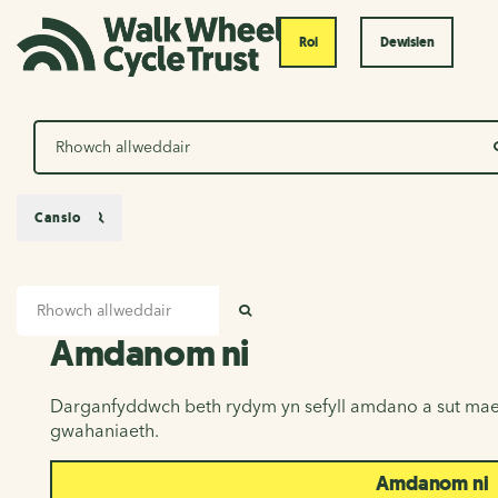
Roi
Dewislen
Chwilio
Canslo
Mewnbwn chwilio
Amdanom ni
CHWILIO
Amdanom ni
Darganfyddwch beth rydym yn sefyll amdano a sut mae
gwahaniaeth.
Amdanom ni