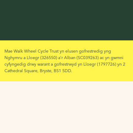
Mae Walk Wheel Cycle Trust yn elusen gofrestredig yng
Nghymru a Lloegr (326550) a'r Alban (SC039263) ac yn gwmni
cyfyngedig drwy warant a gofrestrwyd yn Lloegr (1797726) yn 2
Cathedral Square, Bryste, BS1 5DD.