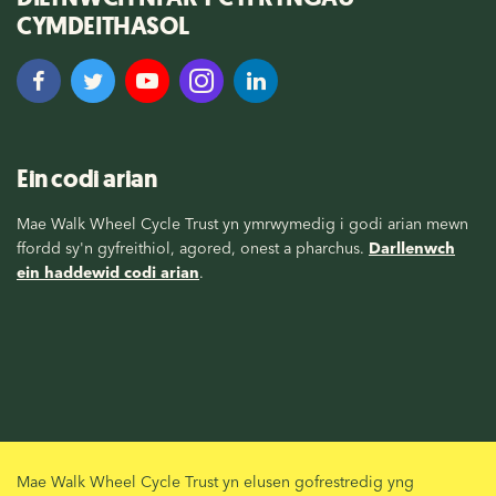
CYMDEITHASOL
Ein codi arian
Mae Walk Wheel Cycle Trust yn ymrwymedig i godi arian mewn
ffordd sy'n gyfreithiol, agored, onest a pharchus.
Darllenwch
ein haddewid codi arian
.
Mae Walk Wheel Cycle Trust yn elusen gofrestredig yng