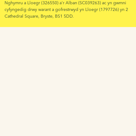
Nghymru a Lloegr (326550) a'r Alban (SC039263) ac yn gwmni
cyfyngedig drwy warant a gofrestrwyd yn Lloegr (1797726) yn 2
Cathedral Square, Bryste, BS1 5DD.