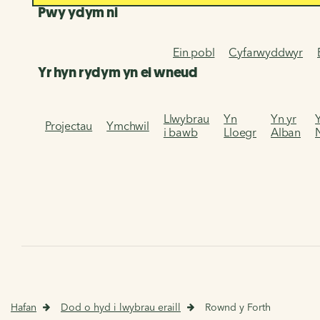
Pwy ydym ni
Ein pobl
Cyfarwyddwyr
Yr hyn rydym yn ei wneud
Llwybrau
Yn
Yn yr
Projectau
Ymchwil
i bawb
Lloegr
Alban
Hafan
Dod o hyd i lwybrau eraill
Rownd y Forth