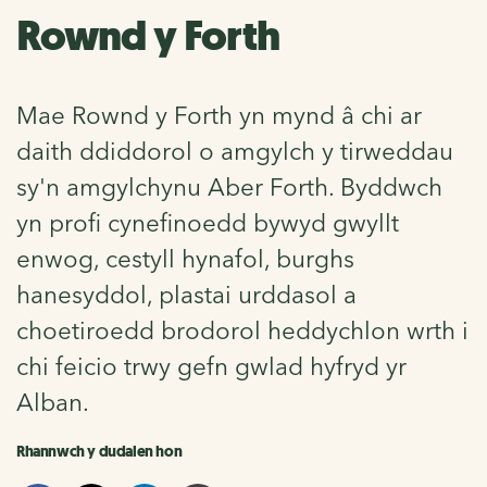
Rownd y Forth
Mae Rownd y Forth yn mynd â chi ar
daith ddiddorol o amgylch y tirweddau
sy'n amgylchynu Aber Forth. Byddwch
yn profi cynefinoedd bywyd gwyllt
enwog, cestyll hynafol, burghs
hanesyddol, plastai urddasol a
choetiroedd brodorol heddychlon wrth i
chi feicio trwy gefn gwlad hyfryd yr
Alban.
Rhannwch y dudalen hon