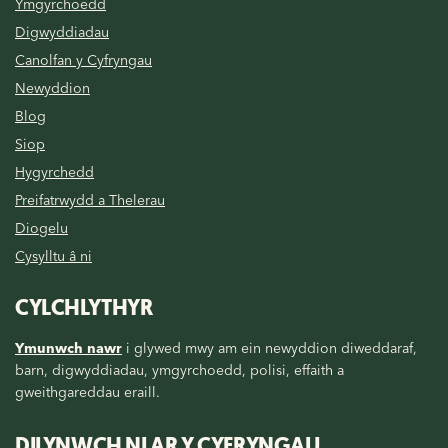
Ymgyrchoedd
Digwyddiadau
Canolfan y Cyfryngau
Newyddion
Blog
Siop
Hygyrchedd
Preifatrwydd a Thelerau
Diogelu
Cysylltu â ni
CYLCHLYTHYR
Ymunwch nawr
i glywed mwy am ein newyddion diweddaraf,
barn, digwyddiadau, ymgyrchoedd, polisi, effaith a
gweithgareddau eraill.
DILYNWCH NI AR Y CYFRYNGAU