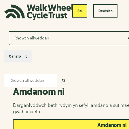
Roi
Dewislen
Chwilio
Canslo
Mewnbwn chwilio
Amdanom ni
CHWILIO
Amdanom ni
Darganfyddwch beth rydym yn sefyll amdano a sut mae
gwahaniaeth.
Amdanom ni