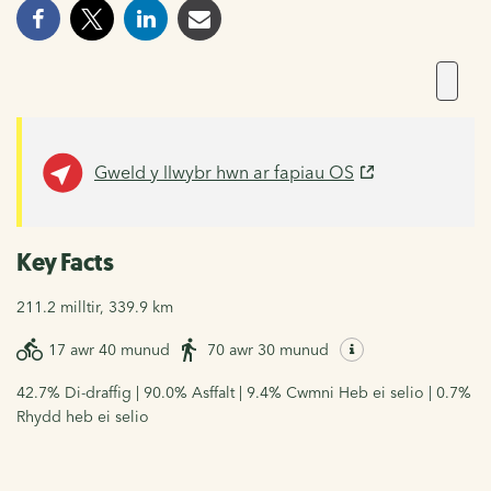
Gweld y llwybr hwn ar fapiau OS
Key Facts
211.2 milltir, 339.9 km
17 awr 40 munud
70 awr 30 munud
42.7% Di-draffig | 90.0% Asffalt | 9.4% Cwmni Heb ei selio | 0.7%
Rhydd heb ei selio