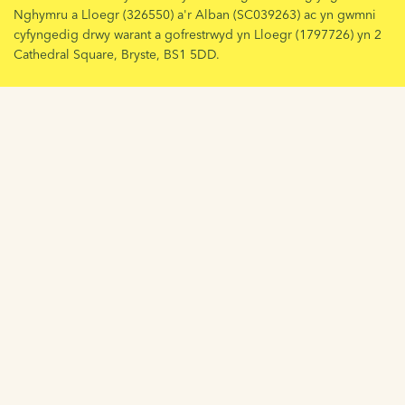
Nghymru a Lloegr (326550) a'r Alban (SC039263) ac yn gwmni
cyfyngedig drwy warant a gofrestrwyd yn Lloegr (1797726) yn 2
Cathedral Square, Bryste, BS1 5DD.