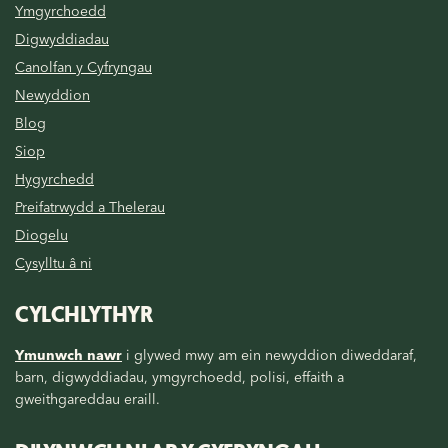
Ymgyrchoedd
Digwyddiadau
Canolfan y Cyfryngau
Newyddion
Blog
Siop
Hygyrchedd
Preifatrwydd a Thelerau
Diogelu
Cysylltu â ni
CYLCHLYTHYR
Ymunwch nawr
i glywed mwy am ein newyddion diweddaraf,
barn, digwyddiadau, ymgyrchoedd, polisi, effaith a
gweithgareddau eraill.