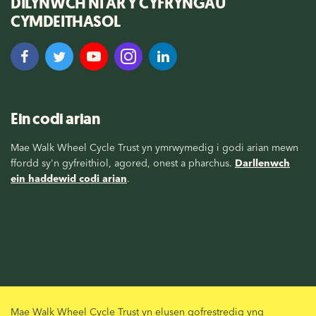
DILYNWCH NI AR Y CYFRYNGAU
CYMDEITHASOL
Ein codi arian
Mae Walk Wheel Cycle Trust yn ymrwymedig i godi arian mewn
ffordd sy'n gyfreithiol, agored, onest a pharchus.
Darllenwch
ein haddewid codi arian
.
Mae Walk Wheel Cycle Trust yn elusen gofrestredig yng