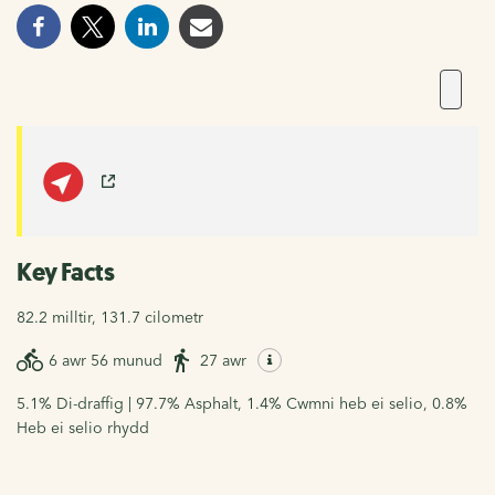
Key Facts
82.2 milltir, 131.7 cilometr
6 awr 56 munud
27 awr
5.1% Di-draffig | 97.7% Asphalt, 1.4% Cwmni heb ei selio, 0.8%
Heb ei selio rhydd