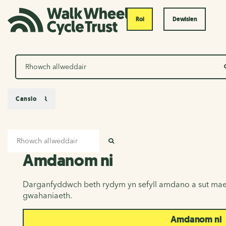
Roi
Dewislen
Chwilio
Canslo
Mewnbwn chwilio
Amdanom ni
CHWILIO
Amdanom ni
Darganfyddwch beth rydym yn sefyll amdano a sut mae
gwahaniaeth.
Amdanom ni