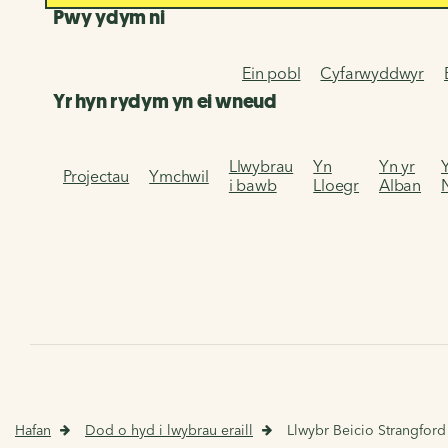
Pwy ydym ni
Ein pobl
Cyfarwyddwyr
Yr hyn rydym yn ei wneud
Llwybrau
Yn
Yn yr
Projectau
Ymchwil
i bawb
Lloegr
Alban
Hafan
Dod o hyd i lwybrau eraill
Llwybr Beicio Strangfor