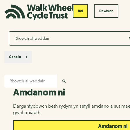
Roi
Dewislen
Chwilio
Canslo
Mewnbwn chwilio
Amdanom ni
CHWILIO
Amdanom ni
Darganfyddwch beth rydym yn sefyll amdano a sut mae
gwahaniaeth.
Amdanom ni