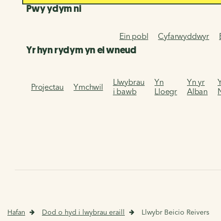
Pwy ydym ni
Ein pobl
Cyfarwyddwyr
Yr hyn rydym yn ei wneud
Llwybrau
Yn
Yn yr
Projectau
Ymchwil
i bawb
Lloegr
Alban
Hafan
Dod o hyd i lwybrau eraill
Llwybr Beicio Reivers