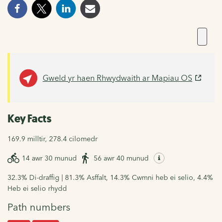
Gweld yr haen Rhwydwaith ar Mapiau OS
Key Facts
169.9 milltir, 278.4 cilomedr
14 awr 30 munud
56 awr 40 munud
32.3% Di-draffig | 81.3% Asffalt, 14.3% Cwmni heb ei selio, 4.4%
Heb ei selio rhydd
Path numbers