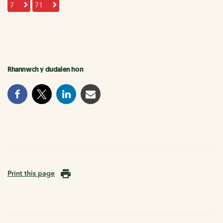
7
71
Rhannwch y dudalen hon
Print this page