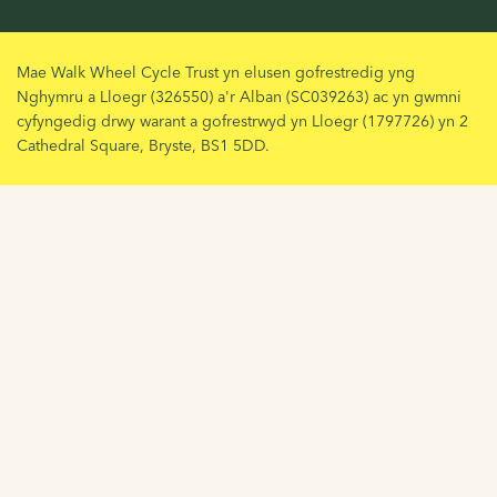
Mae Walk Wheel Cycle Trust yn elusen gofrestredig yng
Nghymru a Lloegr (326550) a'r Alban (SC039263) ac yn gwmni
cyfyngedig drwy warant a gofrestrwyd yn Lloegr (1797726) yn 2
Cathedral Square, Bryste, BS1 5DD.