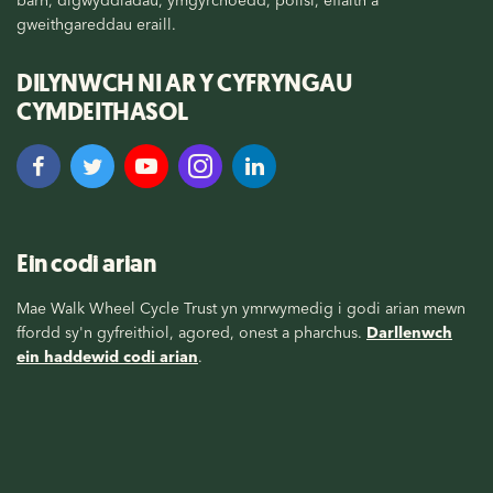
gweithgareddau eraill.
DILYNWCH NI AR Y CYFRYNGAU
CYMDEITHASOL
Ein codi arian
Mae Walk Wheel Cycle Trust yn ymrwymedig i godi arian mewn
ffordd sy'n gyfreithiol, agored, onest a pharchus.
Darllenwch
ein haddewid codi arian
.