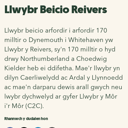
Llwybr Beicio Reivers
Llwybr beicio arfordir i arfordir 170
milltir o Dynemouth i Whitehaven yw
Llwybr y Reivers, sy'n 170 milltir o hyd
drwy Northumberland a Choedwig
Kielder heb ei ddifetha. Mae'r llwybr yn
dilyn Caerliwelydd ac Ardal y Llynnoedd
ac mae'n darparu dewis arall gwych neu
lwybr dychwelyd ar gyfer Llwybr y Môr
i'r Môr (C2C).
Rhannwch y dudalen hon