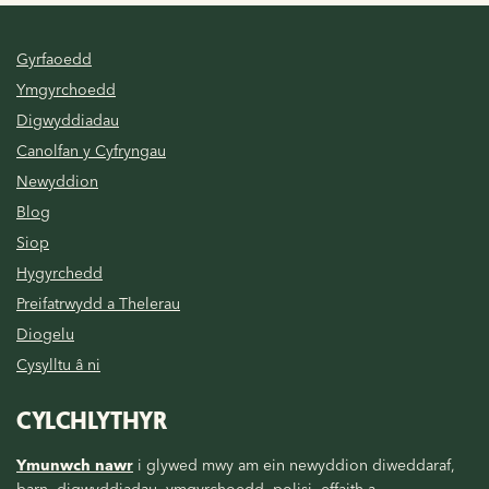
Gyrfaoedd
Ymgyrchoedd
Digwyddiadau
Canolfan y Cyfryngau
Newyddion
Blog
Siop
Hygyrchedd
Preifatrwydd a Thelerau
Diogelu
Cysylltu â ni
CYLCHLYTHYR
Ymunwch nawr
i glywed mwy am ein newyddion diweddaraf,
barn, digwyddiadau, ymgyrchoedd, polisi, effaith a