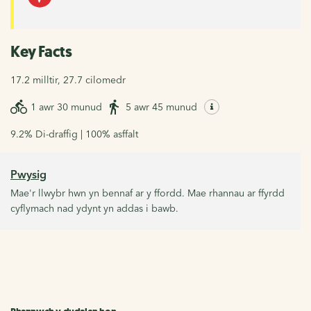
Key Facts
17.2 milltir, 27.7 cilomedr
1 awr 30 munud
5 awr 45 munud
9.2% Di-draffig | 100% asffalt
Pwysig
Mae'r llwybr hwn yn bennaf ar y ffordd. Mae rhannau ar ffyrdd
cyflymach nad ydynt yn addas i bawb.