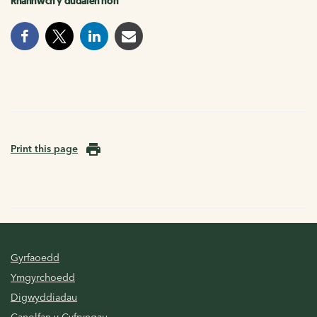
Rhannwch y dudalen hon
Print this page
Gyrfaoedd
Ymgyrchoedd
Digwyddiadau
Canolfan y Cyfryngau