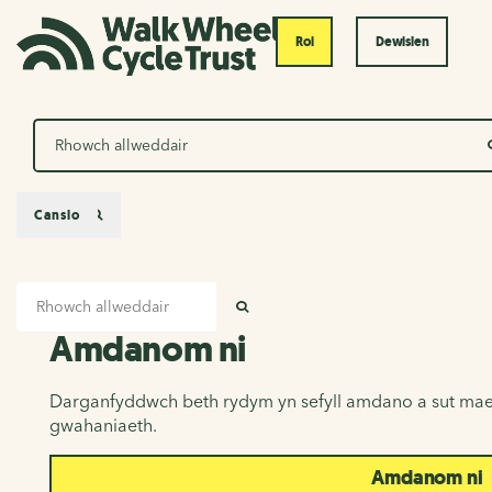
Roi
Dewislen
Chwilio
Canslo
Mewnbwn chwilio
Amdanom ni
CHWILIO
Amdanom ni
Darganfyddwch beth rydym yn sefyll amdano a sut mae
gwahaniaeth.
Amdanom ni