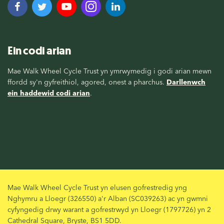
Ein codi arian
Mae Walk Wheel Cycle Trust yn ymrwymedig i godi arian mewn
ffordd sy'n gyfreithiol, agored, onest a pharchus.
Darllenwch
ein haddewid codi arian
.
Mae Walk Wheel Cycle Trust yn elusen gofrestredig yng
Nghymru a Lloegr (326550) a'r Alban (SC039263) ac yn gwmni
cyfyngedig drwy warant a gofrestrwyd yn Lloegr (1797726) yn 2
Cathedral Square, Bryste, BS1 5DD.