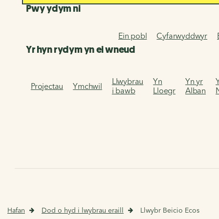
Pwy ydym ni
Ein pobl
Cyfarwyddwyr
Yr hyn rydym yn ei wneud
Llwybrau
Yn
Yn yr
Projectau
Ymchwil
i bawb
Lloegr
Alban
Hafan
Dod o hyd i lwybrau eraill
Llwybr Beicio Ecos