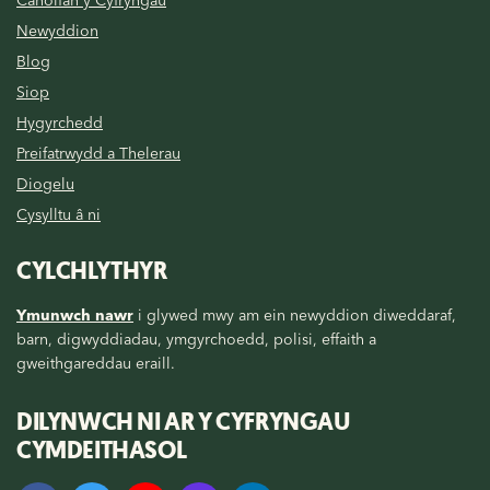
Newyddion
Blog
Siop
Hygyrchedd
Preifatrwydd a Thelerau
Diogelu
Cysylltu â ni
CYLCHLYTHYR
Ymunwch nawr
i glywed mwy am ein newyddion diweddaraf,
barn, digwyddiadau, ymgyrchoedd, polisi, effaith a
gweithgareddau eraill.
DILYNWCH NI AR Y CYFRYNGAU
CYMDEITHASOL